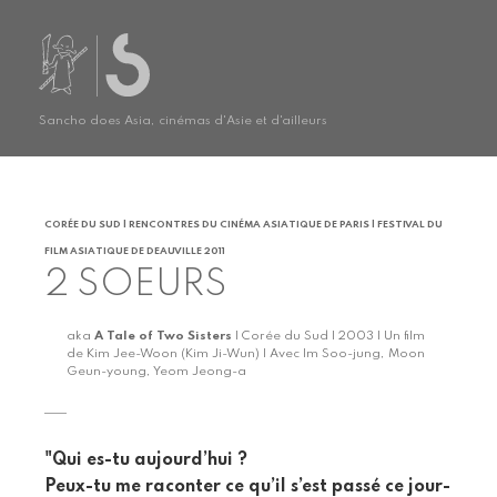
Sancho does Asia, cinémas d'Asie et d'ailleurs
CORÉE DU SUD | RENCONTRES DU CINÉMA ASIATIQUE DE PARIS | FESTIVAL DU
FILM ASIATIQUE DE DEAUVILLE 2011
2 SOEURS
aka
A Tale of Two Sisters
| Corée du Sud | 2003 | Un film
de Kim Jee-Woon (Kim Ji-Wun) | Avec Im Soo-jung, Moon
Geun-young, Yeom Jeong-a
"Qui es-tu aujourd’hui ?
Peux-tu me raconter ce qu’il s’est passé ce jour-