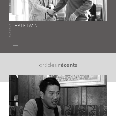
HONG KONG
HALF TWIN
articles
récents