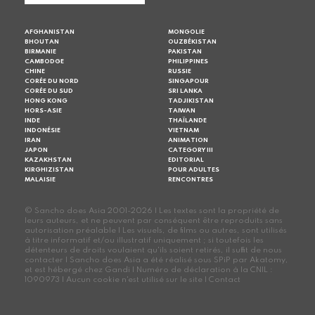
AFGHANISTAN
MONGOLIE
BHOUTAN
OUZBÉKISTAN
BIRMANIE
PAKISTAN
CAMBODGE
PHILIPPINES
CHINE
RUSSIE
CORÉE DU NORD
SINGAPOUR
CORÉE DU SUD
SRI LANKA
HONG KONG
TADJIKISTAN
HORS-ASIE
TAIWAN
INDE
THAÏLANDE
INDONÉSIE
VIETNAM
IRAN
ANIMATION
JAPON
CATEGORY III
KAZAKHSTAN
EDITORIAL
KIRGHIZISTAN
POUR ADULTES
MALAISIE
RENCONTRES
© Sancho does Asia 2001-2026 | Les textes sont la propriété de
leurs auteurs, et ne peuvent par conséquent être reproduits sans
autorisation préalable | Les visuels, de films ou autres, sont utilisés
à titre informatif et/ou illustratif uniquement ; si toutefois les
détenteurs de droits voulaient qu'ils soient retirés, il suffit de nous
contacter | Sancho does Asia a été réalisé sous SPiP par Akatomy,
et est hébergé chez Gandi | Numéro de déclaration à la CNIL :
1090973 | Aucun cookie n'est utilisé sur le site |
Contact