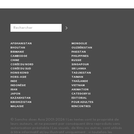
AFGHANISTAN
MONGOLIE
BHOUTAN
OUZBÉKISTAN
BIRMANIE
PAKISTAN
CAMBODGE
PHILIPPINES
CHINE
RUSSIE
CORÉE DU NORD
SINGAPOUR
CORÉE DU SUD
SRI LANKA
HONG KONG
TADJIKISTAN
HORS-ASIE
TAIWAN
INDE
THAÏLANDE
INDONÉSIE
VIETNAM
IRAN
ANIMATION
JAPON
CATEGORY III
KAZAKHSTAN
EDITORIAL
KIRGHIZISTAN
POUR ADULTES
MALAISIE
RENCONTRES
© Sancho does Asia 2001-2026 | Les textes sont la propriété de
leurs auteurs, et ne peuvent par conséquent être reproduits sans
autorisation préalable | Les visuels, de films ou autres, sont utilisés
à titre informatif et/ou illustratif uniquement ; si toutefois les