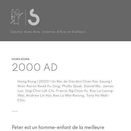
Sancho does Asia, cinémas d'Asie et d'ailleurs
HONG KONG
2000 AD
Hong Kong | 2000 | Un film de Gordon Chan Kar-Seung |
Avec Aaron Kwok Fu-Sing, Phyllis Quek, Daniel Wu, James
Lye, Gigi Choi Lok-Chi, Francis Ng Chun-Yu, Ray Lui Leung-
Wai, Andrew Lin Hoi, Ken Lo Wai-Kwong, Tony Ho Wah-
Chiu
Peter est un homme-enfant de la meilleure