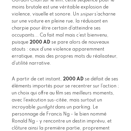
Gordon Chan sur le film, cette séquence pour le
moins brutale est une véritable explosion de
violence, visuelle et sonore. Un
sniper
s’acharne
sur une voiture en pleine rue, la réduisant en
charpie pour être certain d’atteindre ses
occupants... Ca fait mal mais c’est bienvenu,
puisque
2000 AD
se pare alors de nouveaux
atouts : ceux d’une violence apparemment
erratique, mais des propres mots du réalisateur,
d’utilité narrative.
A partir de cet instant,
2000 AD
se défait de ses
éléments importés pour se recentrer sur l’action ;
un choix qui offre au film ses meilleurs moments,
avec l’exécution sus-citée, mais surtout un
incroyable
gunfight
dans un parking. Le
personnage de Francis Ng - le bien nommé
Ronald Ng - y rencontre un destin imprévu, et
clôture ainsi la première partie, proprement