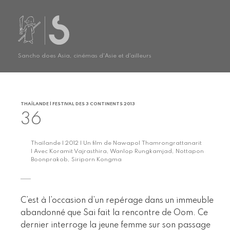
Sancho does Asia, cinémas d'Asie et d'ailleurs
THAÏLANDE | FESTIVAL DES 3 CONTINENTS 2013
36
Thaïlande | 2012 | Un film de Nawapol Thamrongrattanarit
| Avec Koramit Vajrasthira, Wanlop Rungkamjad, Nottapon
Boonprakob, Siriporn Kongma
C’est à l’occasion d’un repérage dans un immeuble
abandonné que Sai fait la rencontre de Oom. Ce
dernier interroge la jeune femme sur son passage