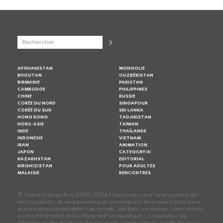
AFGHANISTAN
MONGOLIE
BHOUTAN
OUZBÉKISTAN
BIRMANIE
PAKISTAN
CAMBODGE
PHILIPPINES
CHINE
RUSSIE
CORÉE DU NORD
SINGAPOUR
CORÉE DU SUD
SRI LANKA
HONG KONG
TADJIKISTAN
HORS-ASIE
TAIWAN
INDE
THAÏLANDE
INDONÉSIE
VIETNAM
IRAN
ANIMATION
JAPON
CATEGORY III
KAZAKHSTAN
EDITORIAL
KIRGHIZISTAN
POUR ADULTES
MALAISIE
RENCONTRES
© Sancho does Asia 2001-2026 | Les textes sont la propriété de
leurs auteurs, et ne peuvent par conséquent être reproduits sans
autorisation préalable | Les visuels, de films ou autres, sont utilisés
à titre informatif et/ou illustratif uniquement ; si toutefois les
détenteurs de droits voulaient qu'ils soient retirés, il suffit de nous