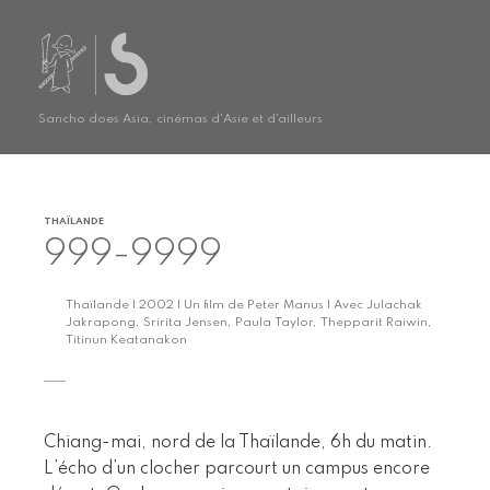
Sancho does Asia, cinémas d'Asie et d'ailleurs
THAÏLANDE
999-9999
Thaïlande | 2002 | Un film de Peter Manus | Avec Julachak
Jakrapong, Sririta Jensen, Paula Taylor, Thepparit Raiwin,
Titinun Keatanakon
Chiang-mai, nord de la Thaïlande, 6h du matin.
L’écho d’un clocher parcourt un campus encore