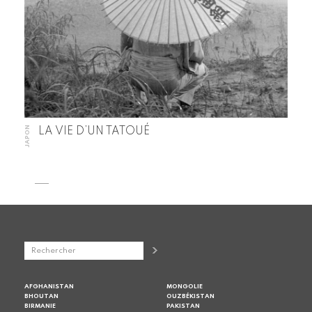
JAPON
LA VIE D’UN TATOUÉ
AFGHANISTAN
MONGOLIE
BHOUTAN
OUZBÉKISTAN
BIRMANIE
PAKISTAN