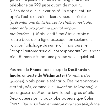
téléphoné au 999 juste avant de mourir...
N’écoutant que leur curiosité, ils appellent l’un
après l’autre et voient leurs voeux se réaliser
(
présenter une émission sur la chaîne musicale,
intégrer le programme spatial nippo-
thailandais...
). Mais l’entité maléfique tapie à
l’autre bout de la ligne possède non seulement
l’option "affichage du numéro", mais aussi le
"rappel automatique du correspondant" et ils sont
bientôt menacés par une grosse voix inquiètante.
Pas mal de
Phone
, beaucoup de
Destination
finale
, un zeste de
Wishmaster
(
le maître des
quiches
), voila pour le scénario. Des personnages
stéréotypés, comme Jun (
Julachak Jakrapong
) le
beau gosse, ou Moo-priew, le petit gros débile.
Deux acteurs principaux plus poseurs que Colin
Farrell (
lui aussi bien emmerdé avec son téléphone