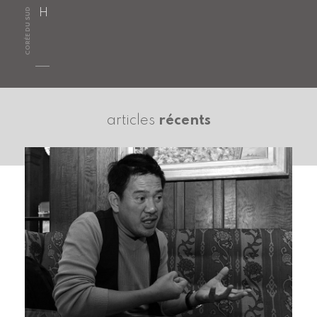
CORÉE DU SUD
H
articles
récents