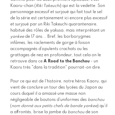
Kaoru-chan (
Riki Takeuchi
) qui est la vedette. Son
personnage excessif et surjoué qui fait tout le sel
de la série est certainement ici encore plus excessif
et surjoué par un Riki Takeuchi quarantenaire,
habitué des rôles de yakusa, mais interprétant un
yankee
de 17 ans... Bref, les borborygmes
infâmes, les raclements de gorge à foison
accompagnés d’opulents crachats ou les
grattages de nez en profondeur, tout cela on le
retrouve dans ce
A Road to the Banchou
- un
Kaoru très "dans la tradition" pourrait-on dire.
Pour ce qui est de l’histoire, notre héros Kaoru, qui
vient de conclure un tour des lycées du Japon au
cours duquel il a amassé une masse non
négligeable de boutons d’uniformes des
banchou
(
nom donné aux petits chefs de bande yankee
) qu’il
a affrontés, brise la jambe du
banchou
de son