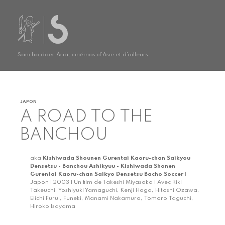
Sancho does Asia, cinémas d'Asie et d'ailleurs
JAPON
A ROAD TO THE
BANCHOU
aka
Kishiwada Shounen Gurentai Kaoru-chan Saikyou
Densetsu - Banchou Ashikyuu - Kishiwada Shonen
Gurentai Kaoru-chan Saikyo Densetsu Bacho Soccer
|
Japon | 2003 | Un film de Takeshi Miyasaka | Avec Riki
Takeuchi, Yoshiyuki Yamaguchi, Kenji Haga, Hitoshi Ozawa,
Eiichi Furui, Funeki, Manami Nakamura, Tomoro Taguchi,
Hiroko Isayama