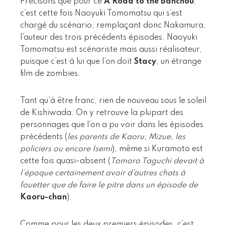
Précisons que pour ce
A Road to the Banchou
,
c’est cette fois Naoyuki Tomomatsu qui s’est
chargé du scénario, remplaçant donc Nakamura,
l’auteur des trois précédents épisodes. Naoyuki
Tomomatsu est scénariste mais aussi réalisateur,
puisque c’est à lui que l’on doit
Stacy
, un étrange
film de zombies.
Tant qu’à être franc, rien de nouveau sous le soleil
de Kishiwada. On y retrouve la plupart des
personnages que l’on a pu voir dans les épisodes
précédents (
les parents de Kaoru, Mizue, les
policiers ou encore Isemi
), même si Kuramoto est
cette fois quasi-absent (
Tomoro Taguchi devait à
l’époque certainement avoir d’autres chats à
fouetter que de faire le pitre dans un épisode de
Kaoru-chan
).
Comme pour les deux premiers épisodes, c’est