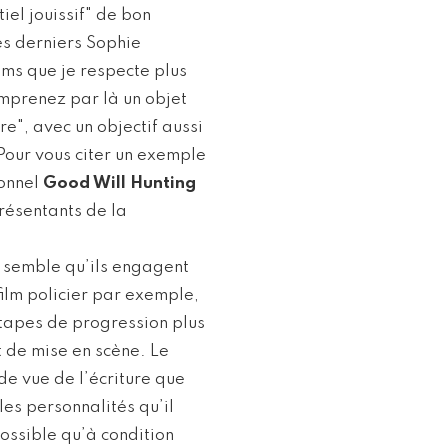
iel jouissif" de bon
s derniers Sophie
ilms que je respecte plus
comprenez par là un objet
e", avec un objectif aussi
Pour vous citer un exemple
ionnel
Good Will Hunting
résentants de la
me semble qu’ils engagent
 film policier par exemple,
étapes de progression plus
et de mise en scène. Le
de vue de l’écriture que
 les personnalités qu’il
possible qu’à condition