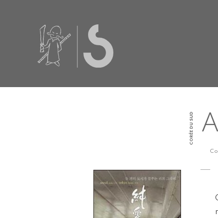
CORÉE DU SUD
A
Co