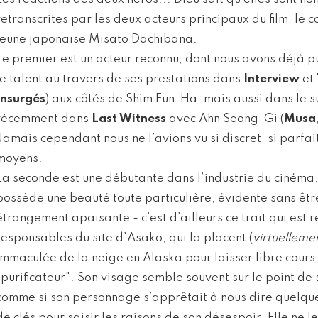
retranscrites par les deux acteurs principaux du film, le
jeune japonaise Misato Dachibana.
Le premier est un acteur reconnu, dont nous avons déjà pu
le talent au travers de ses prestations dans
Interview
et
Insurgés
) aux côtés de Shim Eun-Ha, mais aussi dans le
récemment dans
Last Witness
avec Ahn Seong-Gi (
Musa
Jamais cependant nous ne l’avions vu si discret, si parfa
moyens.
La seconde est une débutante dans l’industrie du ciném
possède une beauté toute particulière, évidente sans être
étrangement apaisante - c’est d’ailleurs ce trait qui est
responsables du site d’Asako, qui la placent (
virtuelleme
immaculée de la neige en Alaska pour laisser libre cours
"purificateur". Son visage semble souvent sur le point d
comme si son personnage s’apprêtait à nous dire quelque 
de clés pour saisir les raisons de son désespoir. Elle ne l