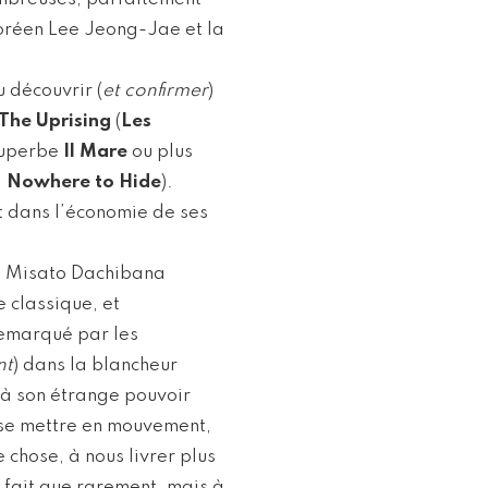
 coréen Lee Jeong-Jae et la
 découvrir (
et confirmer
)
The Uprising
(
Les
 superbe
Il Mare
ou plus
,
Nowhere to Hide
).
it dans l’économie de ses
a. Misato Dachibana
 classique, et
 remarqué par les
nt
) dans la blancheur
 à son étrange pouvoir
e se mettre en mouvement,
chose, à nous livrer plus
e fait que rarement, mais à