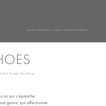
Sancho does Asia, cinémas d'Asie et d'ailleurs
HOES
na, Kim Gumija, Ren Osugi
u’un qui s’épanche
tout genre, qui affectionne