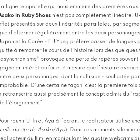
La ligne temporelle qui nous emmène des premières aux
Asako in Ruby Shoes
n’est pas complètement linéaire. U-
effet présentés sur deux linéarités parallèles, par segmen
que d’alterner régulièrement entre les deux personnages
Japon et la Corée - E J Yong préfère passer de longues 
quitte à remonter le cours de l’histoire lors des quelques 
"asynchronisme" provoque une perte de repères souvent
gagne en intérêt au fur et à mesure que l’histoire avance
entre deux personnages, dont la collision - souhaitée pa
improbable. D’une certaine façon, c’est la première fois 
à retranscrire aussi précisément le concept admis du "r
de l’éloignement".
Pour réunir U-In et Aya à l’écran, le réalisateur utilise un
celle du site de Asako/Aya
). Dans ces moments silencieux,
réalisateur du film, en manipulant les quatre webcams q