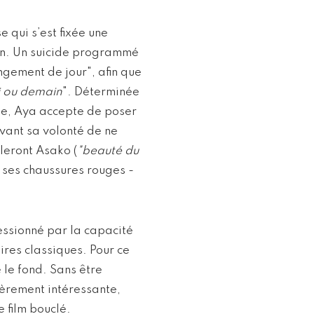
e qui s’est fixée une
ion. Un suicide programmé
angement de jour", afin que
i ou demain
". Déterminée
ge, Aya accepte de poser
vant sa volonté de ne
lleront Asako (
"beauté du
r ses chaussures rouges -
essionné par la capacité
ires classiques. Pour ce
 le fond. Sans être
ièrement intéressante,
e film bouclé.