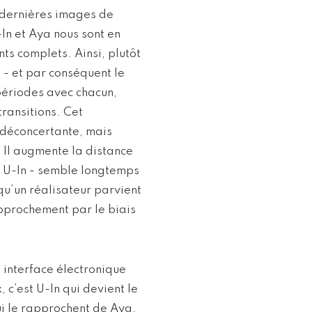
 dernières images de
In et Aya nous sont en
ts complets. Ainsi, plutôt
 - et par conséquent le
périodes avec chacun,
transitions. Cet
 déconcertante, mais
. Il augmente la distance
r U-In - semble longtemps
qu’un réalisateur parvient
approchement par le biais
e interface électronique
 c’est U-In qui devient le
ui le rapprochent de Aya.