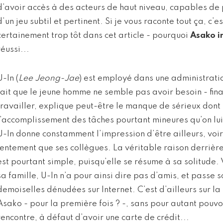
d’avoir accès à des acteurs de haut niveau, capables de po
d’un jeu subtil et pertinent. Si je vous raconte tout ça, c’es
certainement trop tôt dans cet article - pourquoi
Asako i
réussi...
U-In (
Lee Jeong-Jae
) est employé dans une administrati
fait que le jeune homme ne semble pas avoir besoin - fin
travailler, explique peut-être le manque de sérieux dont 
l’accomplissement des tâches pourtant mineures qu’on lui 
U-In donne constamment l’impression d’être ailleurs, vo
lentement que ses collègues. La véritable raison derriè
est pourtant simple, puisqu’elle se résume à sa solitude.
sa famille, U-In n’a pour ainsi dire pas d’amis, et passe
demoiselles dénudées sur Internet. C’est d’ailleurs sur la 
Asako - pour la première fois ? -, sans pour autant pouvo
rencontre, à défaut d’avoir une carte de crédit...