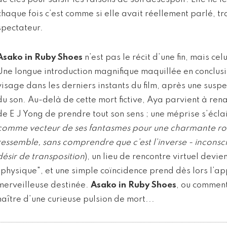
chaque fois c’est comme si elle avait réellement parlé, t
spectateur.
Asako in Ruby Shoes
n’est pas le récit d’une fin, mais c
Une longue introduction magnifique maquillée en conclusi
visage dans les derniers instants du film, après une suspe
du son. Au-delà de cette mort fictive, Aya parvient à rena
de E J Yong de prendre tout son sens ; une méprise s’éclair
comme vecteur de ses fantasmes pour une charmante rouq
ressemble, sans comprendre que c’est l’inverse - incons
désir de transposition
), un lieu de rencontre virtuel devi
"physique", et une simple coïncidence prend dès lors l’a
merveilleuse destinée.
Asako in Ruby Shoes
, ou comment
naître d’une curieuse pulsion de mort...