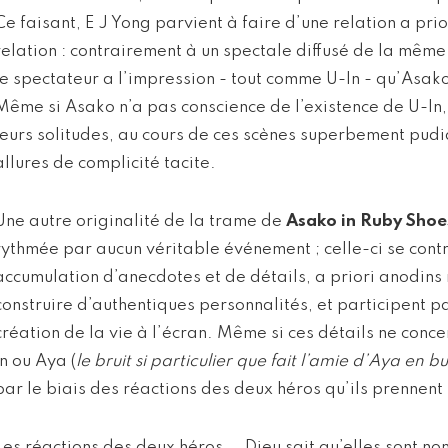
Ce faisant, E J Yong parvient à faire d’une relation a prio
relation : contrairement à un spectale diffusé de la même
le spectateur a l’impression - tout comme U-In - qu’Asako 
Même si Asako n’a pas conscience de l’existence de U-In
leurs solitudes, au cours de ces scènes superbement pud
allures de complicité tacite.
Une autre originalité de la trame de
Asako in Ruby Shoe
rythmée par aucun véritable événement ; celle-ci se contru
accumulation d’anecdotes et de détails, a priori anodins
construire d’authentiques personnalités, et participent p
création de la vie à l’écran. Même si ces détails ne conc
In ou Aya (
le bruit si particulier que fait l’amie d’Aya en
par le biais des réactions des deux héros qu’ils prennent 
Les réactions des deux héros... Dieu sait qu’elles sont 