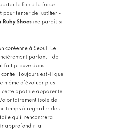
rter le film à la force
t pour tenter de justifier -
n Ruby Shoes
me paraît si
on coréenne à Seoul. Le
ancièrement parlant - de
il fait preuve dans
confie. Toujours est-il que
ire même d’évoluer plus
re cette apathie apparente
 Volontairement isolé de
 son temps à regarder des
toile qu’il rencontrera
ir approfondir la