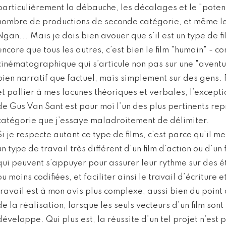
particulièrement la débauche, les décalages et le "potent
nombre de productions de seconde catégorie, et même le
Ngan... Mais je dois bien avouer que s’il est un type de f
encore que tous les autres, c’est bien le film "humain" - 
cinématographique qui s’articule non pas sur une "aventur
bien narratif que factuel, mais simplement sur des gens. 
et pallier à mes lacunes théoriques et verbales, l’except
de Gus Van Sant est pour moi l’un des plus pertinents rep
catégorie que j’essaye maladroitement de délimiter.
Si je respecte autant ce type de films, c’est parce qu’il 
un type de travail très différent d’un film d’action ou d’un
qui peuvent s’appuyer pour assurer leur rythme sur des 
ou moins codifiées, et faciliter ainsi le travail d’écriture 
travail est à mon avis plus complexe, aussi bien du point 
de la réalisation, lorsque les seuls vecteurs d’un film sont
développe. Qui plus est, la réussite d’un tel projet n’est 