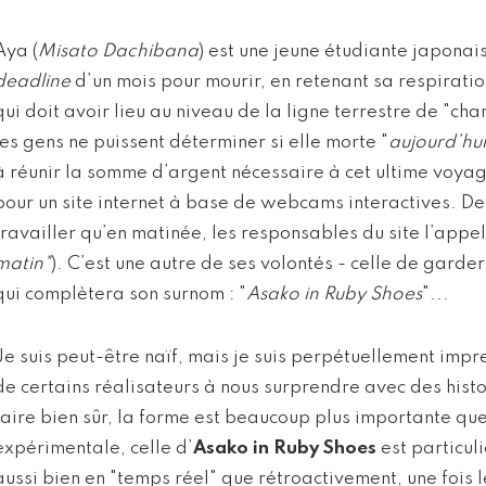
Aya (
Misato Dachibana
) est une jeune étudiante japonais
deadline
d’un mois pour mourir, en retenant sa respirat
qui doit avoir lieu au niveau de la ligne terrestre de "ch
les gens ne puissent déterminer si elle morte "
aujourd’hu
à réunir la somme d’argent nécessaire à cet ultime voya
pour un site internet à base de webcams interactives. De
travailler qu’en matinée, les responsables du site l’appe
matin"
). C’est une autre de ses volontés - celle de garde
qui complètera son surnom : "
Asako in Ruby Shoes
"...
Je suis peut-être naïf, mais je suis perpétuellement impr
de certains réalisateurs à nous surprendre avec des histo
faire bien sûr, la forme est beaucoup plus importante que
expérimentale, celle d’
Asako in Ruby Shoes
est particul
aussi bien en "temps réel" que rétroactivement, une fois l