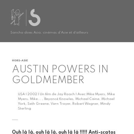
Sancho does Asia, cinémas d'Asie et d'ailleurs
HORS-ASIE
AUSTIN POWERS IN
GOLDMEMBER
USA | 2002 | Un film de Jay Roach | Avec Mike Myers, Mike
Myers, Mike... , Beyoncé Knowles, Michael Caine, Michael
York, Seth Greene, Vern Troyer, Robert Wagner, Mindy
Sterling
Ouh là là, ouh là là, ouh là là !!!!! Anti-scatos