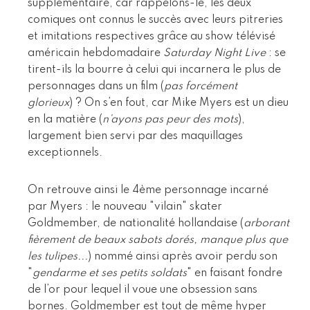
supplémentaire, car rappelons-le, les deux
comiques ont connus le succès avec leurs pitreries
et imitations respectives grâce au show télévisé
américain hebdomadaire
Saturday Night Live
: se
tirent-ils la bourre à celui qui incarnera le plus de
personnages dans un film (
pas forcément
glorieux
) ? On s’en fout, car Mike Myers est un dieu
en la matière (
n’ayons pas peur des mots
),
largement bien servi par des maquillages
exceptionnels.
On retrouve ainsi le 4ème personnage incarné
par Myers : le nouveau "vilain" skater
Goldmember, de nationalité hollandaise (
arborant
fièrement de beaux sabots dorés, manque plus que
les tulipes...
) nommé ainsi après avoir perdu son
"
gendarme et ses petits soldats
" en faisant fondre
de l’or pour lequel il voue une obsession sans
bornes. Goldmember est tout de même hyper