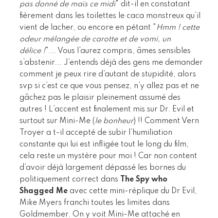
pas donné de maïs ce midi
" dit-il en constatant
fièrement dans les toilettes le caca monstreux qu’il
vient de lacher, ou encore en pétant "
Hmm ! cette
odeur mélangée de carotte et de vomi, un
délice !
"... Vous l’aurez compris, âmes sensibles
s’abstenir... J’entends déjà des gens me demander
comment je peux rire d’autant de stupidité, alors
svp si c’est ce que vous pensez, n’y allez pas et ne
gâchez pas le plaisir pleinement assumé des
autres ! L’accent est finalement mis sur Dr. Evil et
surtout sur Mini-Me (
le bonheur
) !! Comment Vern
Troyer a t-il accepté de subir l’humiliation
constante qui lui est infligée tout le long du film,
cela reste un mystère pour moi ! Car non content
d’avoir déjà largement dépassé les bornes du
politiquement correct dans
The Spy who
Shagged Me
avec cette mini-réplique du Dr Evil,
Mike Myers franchi toutes les limites dans
Goldmember. On y voit Mini-Me attaché en