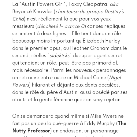
La "Austin Powers Girl", Foxxy Cleopatra,
aka
Beyoncé Knowles (
chanteuse du groupe Destiny’s
Child
) n’est réellement là que pour vos yeux
messieurs (
décolleté 1- actrice 0
) car ses répliques
se limitent à deux lignes... Elle tient donc un rôle
beaucoup moins important qu’Elizabeth Hurley
dans le premier opus, ou Heather Graham dans le
second, réelles "
sidekicks
" du super agent secret
qui tenaient un rôle, peut-être pas primordial,
mais nécessaire. Parmi les nouveaux personnages
on retrouve entre autre un Michael Caine (
Nigel
Powers
) hilarant et déjanté aux dents décalées,
dans le rôle du père d’Austin, aussi obsédé par ses
atouts et la gente féminine que son sexy rejeton...
On se demandera quand même si Mike Myers ne
fait pas un peu la gué-guerre à Eddy Murphy (
The
Nutty Professor
) en endossant un personnage