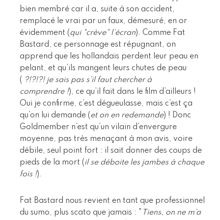
bien membré car il a, suite à son accident,
remplacé le vrai par un faux, démesuré, en or
évidemment (
qui "crève" l’écran
). Comme Fat
Bastard, ce personnage est répugnant, on
apprend que les hollandais perdent leur peau en
pelant, et qu’ils mangent leurs chutes de peau
(
?!?!?! je sais pas s’il faut chercher à
comprendre !
), ce qu’il fait dans le film d’ailleurs !
Oui je confirme, c’est dégueulasse, mais c’est ça
qu’on lui demande (
et on en redemande
) ! Donc
Goldmember n’est qu’un vilain d’envergure
moyenne, pas très menaçant à mon avis, voire
débile, seul point fort : il sait donner des coups de
pieds de la mort (
il se déboite les jambes à chaque
fois !
).
Fat Bastard nous revient en tant que professionnel
du sumo, plus scato que jamais : "
Tiens, on ne m’a