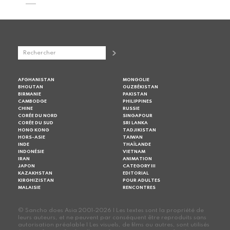
AFGHANISTAN
MONGOLIE
BHOUTAN
OUZBÉKISTAN
BIRMANIE
PAKISTAN
CAMBODGE
PHILIPPINES
CHINE
RUSSIE
CORÉE DU NORD
SINGAPOUR
CORÉE DU SUD
SRI LANKA
HONG KONG
TADJIKISTAN
HORS-ASIE
TAIWAN
INDE
THAÏLANDE
INDONÉSIE
VIETNAM
IRAN
ANIMATION
JAPON
CATEGORY III
KAZAKHSTAN
EDITORIAL
KIRGHIZISTAN
POUR ADULTES
MALAISIE
RENCONTRES
© Sancho does Asia 2001-2026 | Les textes sont la propriété de
leurs auteurs, et ne peuvent par conséquent être reproduits sans
autorisation préalable | Les visuels, de films ou autres, sont utilisés