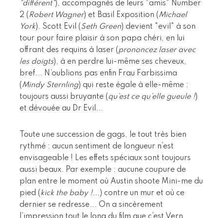
"différent"
), accompagnés de leurs "amis" Number
2 (
Robert Wagner
) et Basil Exposition (
Michael
York
). Scott Evil (
Seth Green
) devient "evil" à son
tour pour faire plaisir à son papa chéri, en lui
offrant des requins à laser (
prononcez laser avec
les doigts
), à en perdre lui-même ses cheveux,
bref... N’oublions pas enfin Frau Farbissima
(
Mindy Sternling
) qui reste égale à elle-même :
toujours aussi bruyante (
qu’est ce qu’elle gueule !
)
et dévouée au Dr Evil...
Toute une succession de gags, le tout très bien
rythmé : aucun sentiment de longueur n’est
envisageable ! Les effets spéciaux sont toujours
aussi beaux. Par exemple : aucune coupure de
plan entre le moment où Austin shoote Mini-me du
pied (
kick the baby !...
) contre un mur et où ce
dernier se redresse... On a sincèrement
l’impression tout le long du film que c’est Vern