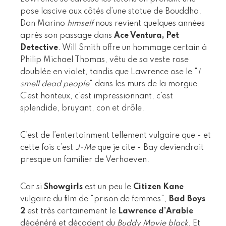
pose lascive aux côtés d’une statue de Bouddha.
Dan Marino
himself
nous revient quelques années
après son passage dans
Ace Ventura, Pet
Detective
. Will Smith offre un hommage certain à
Philip Michael Thomas, vêtu de sa veste rose
doublée en violet, tandis que Lawrence ose le "
I
smell dead people
" dans les murs de la morgue.
C’est honteux, c’est impressionnant, c’est
splendide, bruyant, con et drôle.
C’est de l’entertainment tellement vulgaire que - et
cette fois c’est
J-Me
que je cite - Bay deviendrait
presque un familier de Verhoeven.
Car si
Showgirls
est un peu le
Citizen Kane
vulgaire du film de "prison de femmes",
Bad Boys
2
est très certainement le
Lawrence d’Arabie
dégénéré et décadent du
Buddy Movie black
. Et