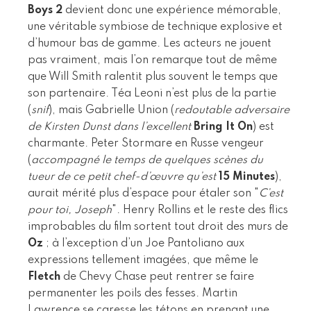
Boys 2
devient donc une expérience mémorable,
une véritable symbiose de technique explosive et
d’humour bas de gamme. Les acteurs ne jouent
pas vraiment, mais l’on remarque tout de même
que Will Smith ralentit plus souvent le temps que
son partenaire. Téa Leoni n’est plus de la partie
(
snif
), mais Gabrielle Union (
redoutable adversaire
de Kirsten Dunst dans l’excellent
Bring It On
) est
charmante. Peter Stormare en Russe vengeur
(
accompagné le temps de quelques scènes du
tueur de ce petit chef-d’œuvre qu’est
15 Minutes
),
aurait mérité plus d’espace pour étaler son "
C’est
pour toi, Joseph
". Henry Rollins et le reste des flics
improbables du film sortent tout droit des murs de
Oz
; à l’exception d’un Joe Pantoliano aux
expressions tellement imagées, que même le
Fletch
de Chevy Chase peut rentrer se faire
permanenter les poils des fesses. Martin
Lawrence se caresse les tétons en prenant une