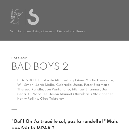
Sancho does Asia, cinémas d'Asie et d'ailleurs
HORS-ASIE
BAD BOYS 2
USA | 2003 | Un film de Michael Bay | Avec Martin Lawrence,
Will Smith, Jordi Molla, Gabrielle Union, Peter Stormare,
Theresa Randle, Joe Pantoliano, Michael Shannon, Jon
Seda, Yul Vazquez, Jason Manuel Olazabal, Otto Sanchez,
Henry Rollins, Oleg Taktarov
"Ouf ! On t’a troué le cul, pas la rondelle !" Mais
que fait la MPAA ?