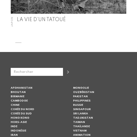
JAPON
LA VIE D’UN TATOUÉ
AFGHANISTAN
MONGOLIE
BHOUTAN
OUZBÉKISTAN
BIRMANIE
PAKISTAN
CAMBODGE
PHILIPPINES
CHINE
RUSSIE
CORÉE DU NORD
SINGAPOUR
CORÉE DU SUD
SRI LANKA
HONG KONG
TADJIKISTAN
HORS-ASIE
TAIWAN
INDE
THAÏLANDE
INDONÉSIE
VIETNAM
IRAN
ANIMATION