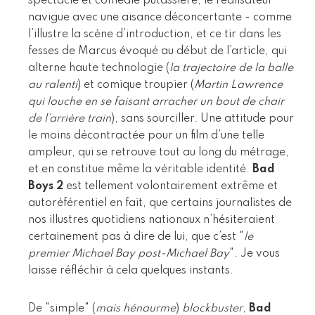
spectacle et comédie putassière, le réalisateur
navigue avec une aisance déconcertante - comme
l’illustre la scène d’introduction, et ce tir dans les
fesses de Marcus évoqué au début de l’article, qui
alterne haute technologie (
la trajectoire de la balle
au ralenti
) et comique troupier (
Martin Lawrence
qui louche en se faisant arracher un bout de chair
de l’arrière train
), sans sourciller. Une attitude pour
le moins décontractée pour un film d’une telle
ampleur, qui se retrouve tout au long du métrage,
et en constitue même la véritable identité.
Bad
Boys 2
est tellement volontairement extrême et
autoréférentiel en fait, que certains journalistes de
nos illustres quotidiens nationaux n’hésiteraient
certainement pas à dire de lui, que c’est "
le
premier Michael Bay post-Michael Bay
". Je vous
laisse réfléchir à cela quelques instants.
De "simple" (
mais hénaurme
)
blockbuster
,
Bad