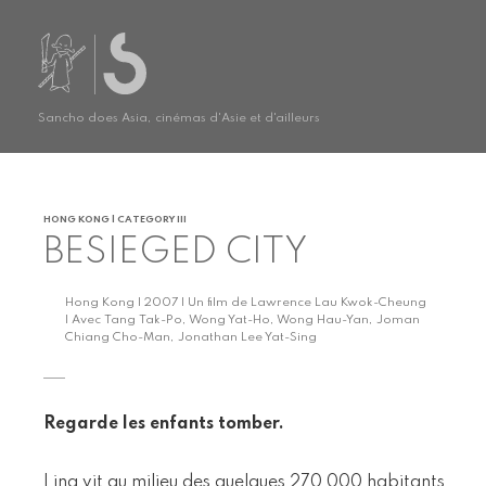
Sancho does Asia, cinémas d'Asie et d'ailleurs
HONG KONG | CATEGORY III
BESIEGED CITY
Hong Kong | 2007 | Un film de Lawrence Lau Kwok-Cheung
| Avec Tang Tak-Po, Wong Yat-Ho, Wong Hau-Yan, Joman
Chiang Cho-Man, Jonathan Lee Yat-Sing
Regarde les enfants tomber.
Ling vit au milieu des quelques 270 000 habitants