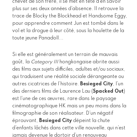
chevet de son frère, il se met en tête d’en savoir
plus sur ses deux années d’absence. Il retrouve la
trace de Blocky the Blockhead et Handsome Eggy,
pour apprendre comment Jun est tombé dans le
vol et la drogue à leur côté, sous la houlette de la
toute jeune Panadoll...
Si elle est généralement un terrain de mauvais
goût, la
Category III
hongkongaise abrite aussi
des films aux sujets difficiles, adultes et/ou sociaux,
qui traduisent une réalité sociale dérangeante ou
autres cicatrices de l’histoire.
Besieged City
, l’un
des derniers films de Laurence Lau (
Spacked Out
)
est l’une de ces œuvres, rare dans le paysage
cinématographique HK mais un peu moins dans la
filmographie de son réalisateur. D’un négatif
éprouvant,
Besieged City
dépeint la chute
d’enfants lâchés dans cette ville nouvelle, qui n’est
jamais devenue le dortoir d’un renouveau