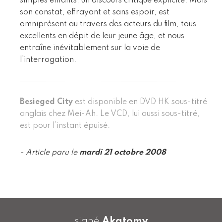
simples enfants, un discours critique explicite. Mais
son constat, effrayant et sans espoir, est
omniprésent au travers des acteurs du film, tous
excellents en dépit de leur jeune âge, et nous
entraîne inévitablement sur la voie de
l’interrogation.
Besieged City
est disponible en DVD HK sous-titré
anglais chez Mei-Ah. Le VCD, lui aussi sous-titré,
est pour l’instant épuisé.
- Article paru le
mardi 21 octobre 2008
signé
Akatomy