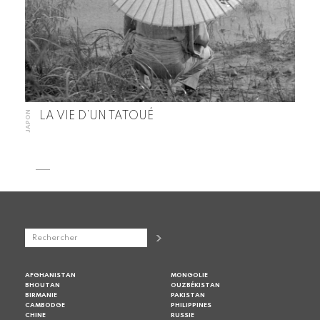
JAPON
LA VIE D’UN TATOUÉ
AFGHANISTAN
MONGOLIE
BHOUTAN
OUZBÉKISTAN
BIRMANIE
PAKISTAN
CAMBODGE
PHILIPPINES
CHINE
RUSSIE