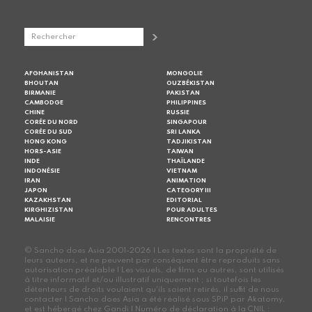
AFGHANISTAN
MONGOLIE
BHOUTAN
OUZBÉKISTAN
BIRMANIE
PAKISTAN
CAMBODGE
PHILIPPINES
CHINE
RUSSIE
CORÉE DU NORD
SINGAPOUR
CORÉE DU SUD
SRI LANKA
HONG KONG
TADJIKISTAN
HORS-ASIE
TAIWAN
INDE
THAÏLANDE
INDONÉSIE
VIETNAM
IRAN
ANIMATION
JAPON
CATEGORY III
KAZAKHSTAN
EDITORIAL
KIRGHIZISTAN
POUR ADULTES
MALAISIE
RENCONTRES
© Sancho does Asia 2001-2026 | Les textes sont la propriété de
leurs auteurs, et ne peuvent par conséquent être reproduits sans
autorisation préalable | Les visuels, de films ou autres, sont utilisés
à titre informatif et/ou illustratif uniquement ; si toutefois les
détenteurs de droits voulaient qu'ils soient retirés, il suffit de nous
contacter | Sancho does Asia a été réalisé sous SPiP par Akatomy,
et est hébergé chez Gandi | Numéro de déclaration à la CNIL :