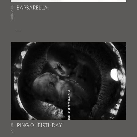
HORS-ASIE
BARBARELLA
JAPON
RING 0 : BIRTHDAY