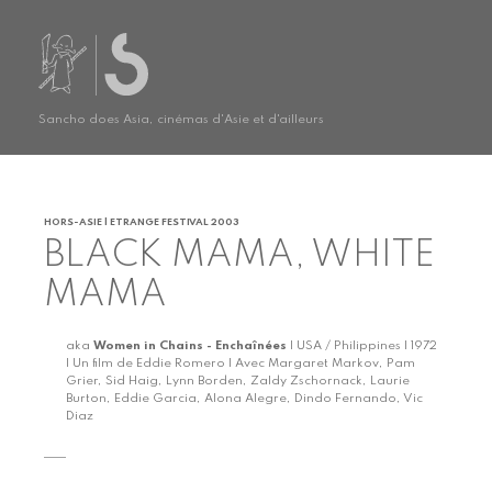
Sancho does Asia, cinémas d'Asie et d'ailleurs
HORS-ASIE | ETRANGE FESTIVAL 2003
BLACK MAMA, WHITE
MAMA
aka
Women in Chains - Enchaînées
| USA / Philippines | 1972
| Un film de Eddie Romero | Avec Margaret Markov, Pam
Grier, Sid Haig, Lynn Borden, Zaldy Zschornack, Laurie
Burton, Eddie Garcia, Alona Alegre, Dindo Fernando, Vic
Diaz