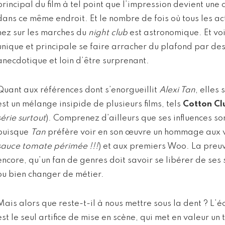
principal du film à tel point que l’impression devient une 
dans ce même endroit. Et le nombre de fois où tous les ac
nez sur les marches du
night club
est astronomique. Et voir
unique et principale se faire arracher du plafond par des
anecdotique et loin d’être surprenant.
Quant aux références dont s’enorgueillit
Alexi Tan
, elles 
est un mélange insipide de plusieurs films, tels
Cotton Cl
série surtout
). Comprenez d’ailleurs que ses influences s
puisque
Tan
préfère voir en son œuvre un hommage aux w
sauce tomate périmée !!!
) et aux premiers Woo. La preuv
encore, qu’un fan de genres doit savoir se libérer de ses
ou bien changer de métier.
Mais alors que reste-t-il à nous mettre sous la dent ? L’é
est le seul artifice de mise en scène, qui met en valeur un 