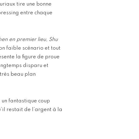
uriaux tire une bonne
 pressing entre chaque
en en premier lieu, Shu
son faible scénario et tout
sente la figure de proue
longtemps disparu et
 très beau plan
 un fantastique coup
l restait de l’argent à la
.