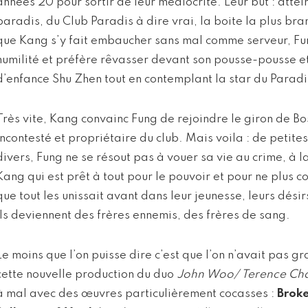
années 20 pour sortir de leur médiocrité. Leur but : atte
paradis, du Club Paradis à dire vrai, la boite la plus b
que Kang s’y fait embaucher sans mal comme serveur, Fun
humilité et préfère rêvasser devant son pousse-pousse e
d’enfance Shu Zhen tout en contemplant la star du Paradis
Très vite, Kang convainc Fung de rejoindre le giron de B
incontesté et propriétaire du club. Mais voila : de petite
divers, Fung ne se résout pas à vouer sa vie au crime, à 
Kang qui est prêt à tout pour le pouvoir et pour ne plus c
que tout les unissait avant dans leur jeunesse, leurs dési
ils deviennent des frères ennemis, des frères de sang.
Le moins que l’on puisse dire c’est que l’on n’avait pas 
cette nouvelle production du duo
John Woo/ Terence Ch
à mal avec des œuvres particulièrement cocasses :
Brok