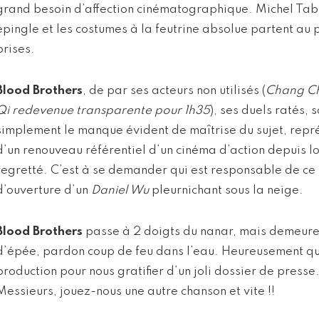
grand besoin d’affection cinématographique. Michel Tab
épingle et les costumes à la feutrine absolue partent au
prises.
Blood Brothers
, de par ses acteurs non utilisés (
Chang Ch
Qi redevenue transparente pour 1h35
), ses duels ratés, 
simplement le manque évident de maîtrise du sujet, repré
d’un renouveau référentiel d’un cinéma d’action depuis 
regretté. C’est à se demander qui est responsable de ce
d’ouverture d’un
Daniel Wu
pleurnichant sous la neige.
Blood Brothers
passe à 2 doigts du nanar, mais demeure
d’épée, pardon coup de feu dans l’eau. Heureusement qu’i
production pour nous gratifier d’un joli dossier de presse
Messieurs, jouez-nous une autre chanson et vite !!