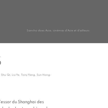
Sancho does Asia, cinémas d'Asie et d'ailleurs
S
 Shu Qi, Liu Ye, Tony Yang, Sun Hong-
l’essor du Shanghai des