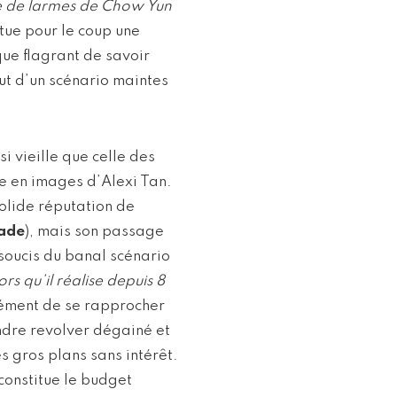
ise de larmes de Chow Yun
itue pour le coup une
ue flagrant de savoir
out d’un scénario maintes
i vieille que celle des
re en images d’Alexi Tan.
solide réputation de
lade
), mais son passage
soucis du banal scénario
ors qu’il réalise depuis 8
ément de se rapprocher
ndre revolver dégainé et
 gros plans sans intérêt.
 constitue le budget