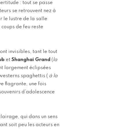
certitude : tout se passe
teurs se retrouvent nez à
 le lustre de la salle
 coups de feu reste
sont invisibles, tant le tout
ub
et
Shanghai Grand
(
la
ont largement éclipsées
esterns spaghettis (
à la
e flagrante, une fois
 souvenirs d’adolescence
clairage, qui dans un sens
tant soit peu les acteurs en