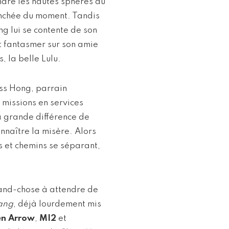
indre les hautes sphères du
ranchée du moment. Tandis
g lui se contente de son
t fantasmer sur son amie
, la belle Lulu.
oss Hong, parrain
s missions en services
la grande différence de
onnaître la misère. Alors
rs et chemins se séparant,
grand-chose à attendre de
ang
, déjà lourdement mis
en Arrow
,
MI2
et