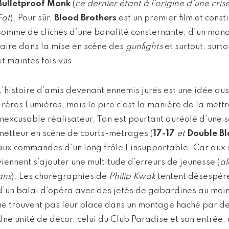
Bulletproof Monk
(
ce dernier étant à l’origine d’une cr
Fat
). Pour sûr,
Blood Brothers
est un premier film et const
somme de clichés d’une banalité consternante, d’un manq
faire dans la mise en scène des
gunfights
et surtout, surt
et maintes fois vus.
L’histoire d’amis devenant ennemis jurés est une idée auss
Frères Lumières, mais le pire c’est la manière de la mett
Inexcusable réalisateur, Tan est pourtant auréolé d’une 
metteur en scène de courts-métrages (
17-17
et
Double B
aux commandes d’un long frôle l’insupportable. Car aux 
viennent s’ajouter une multitude d’erreurs de jeunesse (
al
ans
). Les chorégraphies de
Philip Kwok
tentent désespér
d’un balai d’opéra avec des jetés de gabardines au moi
ne trouvent pas leur place dans un montage haché par des
Une unité de décor, celui du Club Paradise et son entrée,