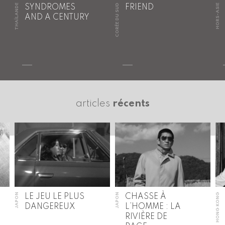
THAÏLANDE
CORÉE DU SUD
HORS-ASIE
SYNDROMES
FRIEND
AND A CENTURY
articles
récents
JAPON
JAPON
HONG KONG
LE JEU LE PLUS
CHASSE À
DANGEREUX
L’HOMME : LA
RIVIÈRE DE