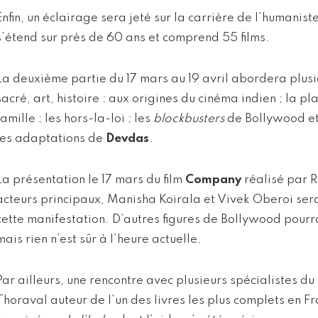
Enfin, un éclairage sera jeté sur la carrière de l’humanis
s’étend sur près de 60 ans et comprend 55 films.
La deuxième partie du 17 mars au 19 avril abordera plusi
sacré, art, histoire : aux origines du cinéma indien ; la p
famille ; les hors-la-loi ; les
blockbusters
de Bollywood et
les adaptations de
Devdas
.
La présentation le 17 mars du film
Company
réalisé par 
acteurs principaux, Manisha Koirala et Vivek Oberoi sera
cette manifestation. D’autres figures de Bollywood pourr
mais rien n’est sûr à l’heure actuelle.
Par ailleurs, une rencontre avec plusieurs spécialistes du
Thoraval auteur de l’un des livres les plus complets en Fr