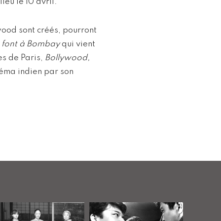
ieu le 10 avril.
wood sont créés, pourront
e font à Bombay
qui vient
es de Paris,
Bollywood,
néma indien par son