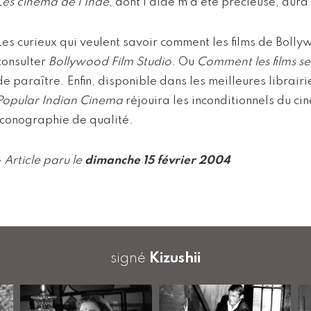
Les cinéma de l’Inde
, dont l’aide m’a été précieuse, aura l
Les curieux qui veulent savoir comment les films de Bolly
consulter
Bollywood Film Studio
. Ou
Comment les films s
de paraître. Enfin, disponible dans les meilleures librairi
Popular Indian Cinema
réjouira les inconditionnels du ci
iconographie de qualité.
- Article paru le
dimanche 15 février 2004
signé
Kizushii