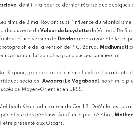
esclave
, dont il n’a pour ce dernier réalisé que quelques
Les films de Bimal Roy ont subi l’influence du néoréalism
sa découverte du
Voleur de bicyclette
de Vittorio De Sic
l’auteur d’une version de
Devdas
après avoir été le resp
photographie de la version de P.C. Barua.
Madhumati
ce
réincarnation, fut son plus grand succès commercial.
Raj Kapoor, grande star du cinéma hindi, est un adepte 
critiques sociales.
Awaara
(
Le Vagabond
), son film le p
succès au Moyen-Orient et en URSS.
Mehboob Khan, admirateur de Cecil B. DeMille, est parmi
spécialiste des péplums. Son film le plus célèbre,
Mother
d’être présenté aux Oscars.