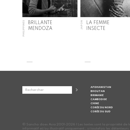
PHILIPPINES
JAPON
BRILLANTE
LA FEMME
MENDOZA
INSECTE
AFGHANISTAN
BHOUTAN
BIRMANIE
CAMBODGE
CHINE
CORÉE DU NORD
CORÉE DU SUD
© Sancho does Asia 2001-2026 | Les textes sont la propriété de leur
informatif et/ou illustratif uniquement ; si toutefois les détenteur