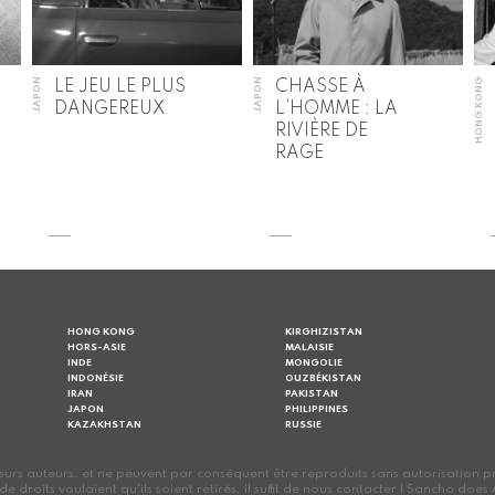
JAPON
JAPON
HONG KONG
LE JEU LE PLUS
CHASSE À
DANGEREUX
L’HOMME : LA
RIVIÈRE DE
RAGE
HONG KONG
KIRGHIZISTAN
HORS-ASIE
MALAISIE
INDE
MONGOLIE
INDONÉSIE
OUZBÉKISTAN
IRAN
PAKISTAN
JAPON
PHILIPPINES
KAZAKHSTAN
RUSSIE
s auteurs, et ne peuvent par conséquent être reproduits sans autorisation préalab
s de droits voulaient qu'ils soient retirés, il suffit de nous contacter | Sancho d