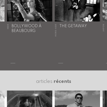
INDE
HORS-ASIE
JAPON
BOLLYWOOD À
THE GETAWAY
BEAUBOURG
articles
récents