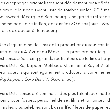
Les cinéphages orientalistes sont décidément bien gâtés
Alors que le rideau vient juste de tomber sur les 100 films
Bollywood débarque à Beaubourg. Une grande rétrospec
cinéma populaire indien, des années 30 à nos jours,
Vous
vient de débuter à Beaubourg.
Une cinquantaine de films de la production du sous conti
amateurs du 4 février au 19 avril. La première partie qui 
est consacrée à cinq grands réalisateurs de la fin de l’âg
Guru Dutt, Raj Kapoor, Mehboob Khan, Bimal Roy et V. S
réalisateurs qui sont également producteurs, voire même
Raj Kapoor, Guru Dutt, V. Shantaram
).
Guru Dutt, considéré comme un des plus talentueux metteu
connu pour l’aspect personnel de ses films et la noirceur
films les plus célébrés sont
L’assoiffé
,
Fleurs de papier
e