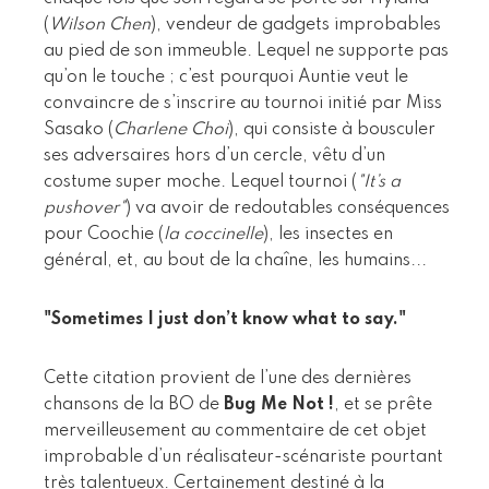
(
Wilson Chen
), vendeur de gadgets improbables
au pied de son immeuble. Lequel ne supporte pas
qu’on le touche ; c’est pourquoi Auntie veut le
convaincre de s’inscrire au tournoi initié par Miss
Sasako (
Charlene Choi
), qui consiste à bousculer
ses adversaires hors d’un cercle, vêtu d’un
costume super moche. Lequel tournoi (
"It’s a
pushover"
) va avoir de redoutables conséquences
pour Coochie (
la coccinelle
), les insectes en
général, et, au bout de la chaîne, les humains...
"Sometimes I just don’t know what to say."
Cette citation provient de l’une des dernières
chansons de la BO de
Bug Me Not !
, et se prête
merveilleusement au commentaire de cet objet
improbable d’un réalisateur-scénariste pourtant
très talentueux. Certainement destiné à la