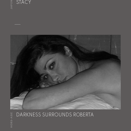
JAPON
STACY
HORS-ASIE
DARKNESS SURROUNDS ROBERTA