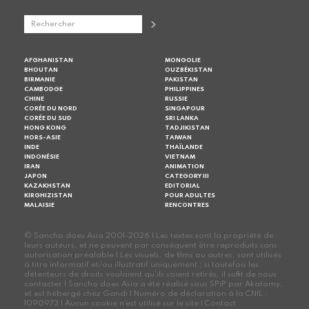
AFGHANISTAN
MONGOLIE
BHOUTAN
OUZBÉKISTAN
BIRMANIE
PAKISTAN
CAMBODGE
PHILIPPINES
CHINE
RUSSIE
CORÉE DU NORD
SINGAPOUR
CORÉE DU SUD
SRI LANKA
HONG KONG
TADJIKISTAN
HORS-ASIE
TAIWAN
INDE
THAÏLANDE
INDONÉSIE
VIETNAM
IRAN
ANIMATION
JAPON
CATEGORY III
KAZAKHSTAN
EDITORIAL
KIRGHIZISTAN
POUR ADULTES
MALAISIE
RENCONTRES
© Sancho does Asia 2001-2026 | Les textes sont la propriété de
leurs auteurs, et ne peuvent par conséquent être reproduits sans
autorisation préalable | Les visuels, de films ou autres, sont utilisés
à titre informatif et/ou illustratif uniquement ; si toutefois les
détenteurs de droits voulaient qu'ils soient retirés, il suffit de nous
contacter | Sancho does Asia a été réalisé sous SPiP par Akatomy,
et est hébergé chez Gandi | Numéro de déclaration à la CNIL :
1090973 | Aucun cookie n'est utilisé sur le site |
Contact