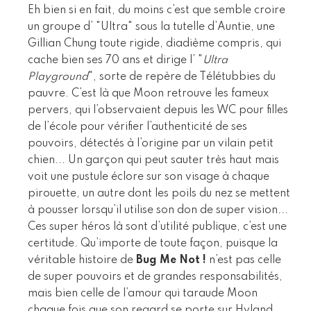
Eh bien si en fait, du moins c’est que semble croire
un groupe d’ "Ultra" sous la tutelle d’Auntie, une
Gillian Chung toute rigide, diadième compris, qui
cache bien ses 70 ans et dirige l’ "
Ultra
Playground
", sorte de repère de Télétubbies du
pauvre. C’est là que Moon retrouve les fameux
pervers, qui l’observaient depuis les WC pour filles
de l’école pour vérifier l’authenticité de ses
pouvoirs, détectés à l’origine par un vilain petit
chien... Un garçon qui peut sauter très haut mais
voit une pustule éclore sur son visage à chaque
pirouette, un autre dont les poils du nez se mettent
à pousser lorsqu’il utilise son don de super vision...
Ces super héros là sont d’utilité publique, c’est une
certitude. Qu’importe de toute façon, puisque la
véritable histoire de
Bug Me Not !
n’est pas celle
de super pouvoirs et de grandes responsabilités,
mais bien celle de l’amour qui taraude Moon
chaque fois que son regard se porte sur Hyland