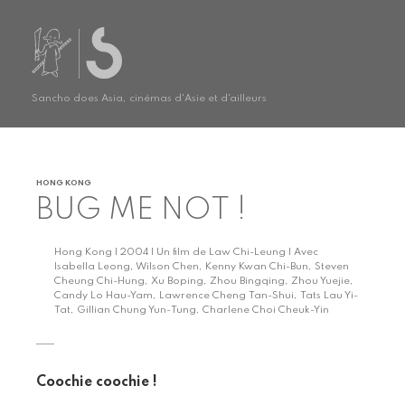
Sancho does Asia, cinémas d'Asie et d'ailleurs
HONG KONG
BUG ME NOT !
Hong Kong | 2004 | Un film de Law Chi-Leung | Avec
Isabella Leong, Wilson Chen, Kenny Kwan Chi-Bun, Steven
Cheung Chi-Hung, Xu Boping, Zhou Bingqing, Zhou Yuejie,
Candy Lo Hau-Yam, Lawrence Cheng Tan-Shui, Tats Lau Yi-
Tat, Gillian Chung Yun-Tung, Charlene Choi Cheuk-Yin
Coochie coochie !