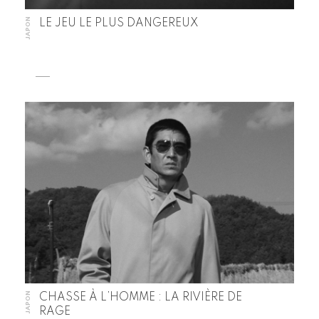
JAPON
LE JEU LE PLUS DANGEREUX
JAPON
CHASSE À L’HOMME : LA RIVIÈRE DE
RAGE