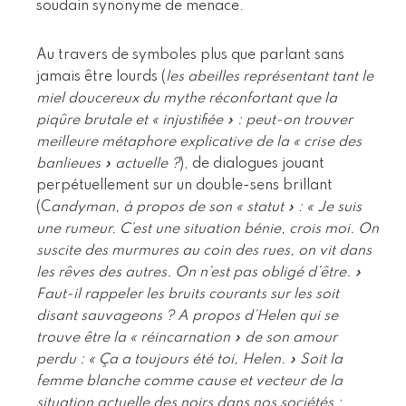
soudain synonyme de menace.
Au travers de symboles plus que parlant sans
jamais être lourds (
les abeilles représentant tant le
miel doucereux du mythe réconfortant que la
piqûre brutale et « injustifiée » : peut-on trouver
meilleure métaphore explicative de la « crise des
banlieues » actuelle ?
), de dialogues jouant
perpétuellement sur un double-sens brillant
(C
andyman, à propos de son « statut » : « Je suis
une rumeur. C’est une situation bénie, crois moi. On
suscite des murmures au coin des rues, on vit dans
les rêves des autres. On n’est pas obligé d’être. »
Faut-il rappeler les bruits courants sur les soit
disant sauvageons ? A propos d’Helen qui se
trouve être la « réincarnation » de son amour
perdu : « Ça a toujours été toi, Helen. » Soit la
femme blanche comme cause et vecteur de la
situation actuelle des noirs dans nos sociétés :