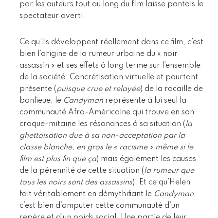
par les auteurs tout au long du film laisse pantois le
spectateur averti.
Ce qu’ils développent réellement dans ce film, c’est
bien l’origine de la rumeur urbaine du « noir
assassin » et ses effets à long terme sur l’ensemble
de la société. Concrétisation virtuelle et pourtant
présente (
puisque crue et relayée
) de la racaille de
banlieue, le
Candyman
représente à lui seul la
communauté Afro-Américaine qui trouve en son
croque-mitaine les résonances à sa situation (
la
ghettoïsation due à sa non-acceptation par la
classe blanche, en gros le « racisme » même si le
film est plus fin que ça
) mais également les causes
de la pérennité de cette situation (
la rumeur que
tous les noirs sont des assassins
). Et ce qu’Helen
fait véritablement en démythifiant le
Candyman
,
c’est bien d’amputer cette communauté d’un
repère et d’un poids social. Une partie de leur