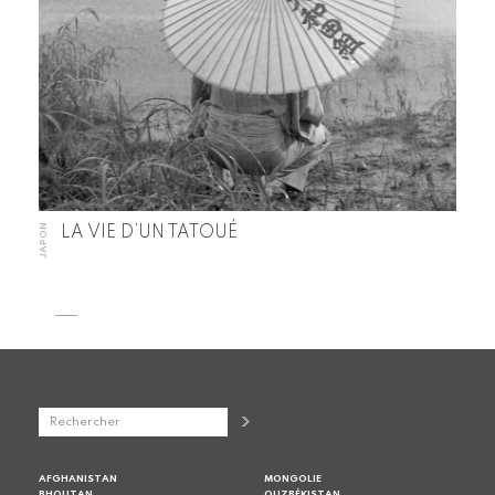
JAPON
LA VIE D’UN TATOUÉ
AFGHANISTAN
MONGOLIE
BHOUTAN
OUZBÉKISTAN