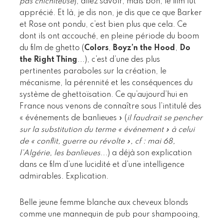
pas chichiteuse
), allez savoir, mais bon, le film fut
apprécié. Et là, je dis non, je dis que ce que Barker
et Rose ont pondu, c’est bien plus que cela. Ce
dont ils ont accouché, en pleine période du boom
du film de ghetto (
Colors
,
Boyz’n the Hood
,
Do
the Right Thing
...), c’est d’une des plus
pertinentes paraboles sur la création, le
mécanisme, la pérennité et les conséquences du
système de ghettoïsation. Ce qu’aujourd’hui en
France nous venons de connaître sous l’intitulé des
« événements de banlieues » (
il faudrait se pencher
sur la substitution du terme « événement » à celui
de « conflit, guerre ou révolte », cf : mai 68,
l’Algérie, les banlieues
...) a déjà son explication
dans ce film d’une lucidité et d’une intelligence
admirables. Explication.
Belle jeune femme blanche aux cheveux blonds
comme une mannequin de pub pour shampooing,