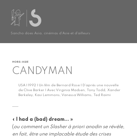
Sancho does Asia, cinémas d'Asie et d'ailleurs
HORS-ASIE
CANDYMAN
USA | 1992 | Un film de Bernard Rose | D’après une nouvelle
de Clive Barker | Avec Virginia Madsen, Tony Todd, Xander
Berkeley, Kasi Lemmons, Vanessa Williams, Ted Raimi
« I had a (bad) dream... »
(
ou comment un Slasher à priori anodin se révèle,
en fait, être une implacable étude des crises