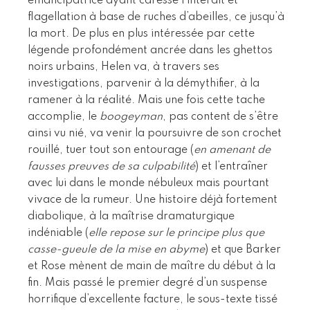
émancipatrice ayant caressé l’interdit et
flagellation à base de ruches d’abeilles, ce jusqu’à
la mort. De plus en plus intéressée par cette
légende profondément ancrée dans les ghettos
noirs urbains, Helen va, à travers ses
investigations, parvenir à la démythifier, à la
ramener à la réalité. Mais une fois cette tache
accomplie, le
boogeyman
, pas content de s’être
ainsi vu nié, va venir la poursuivre de son crochet
rouillé, tuer tout son entourage (
en amenant de
fausses preuves de sa culpabilité
) et l’entraîner
avec lui dans le monde nébuleux mais pourtant
vivace de la rumeur. Une histoire déjà fortement
diabolique, à la maîtrise dramaturgique
indéniable (
elle repose sur le principe plus que
casse-gueule de la mise en abyme
) et que Barker
et Rose mènent de main de maître du début à la
fin. Mais passé le premier degré d’un suspense
horrifique d’excellente facture, le sous-texte tissé