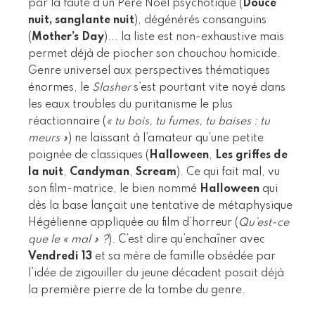
par la faute d’un Père Noël psychotique (
Douce
nuit, sanglante nuit
), dégénérés consanguins
(
Mother’s Day
)... la liste est non-exhaustive mais
permet déjà de piocher son chouchou homicide.
Genre universel aux perspectives thématiques
énormes, le
Slasher
s’est pourtant vite noyé dans
les eaux troubles du puritanisme le plus
réactionnaire (
« tu bois, tu fumes, tu baises : tu
meurs »
) ne laissant à l’amateur qu’une petite
poignée de classiques (
Halloween
,
Les griffes de
la nuit
,
Candyman
,
Scream
). Ce qui fait mal, vu
son film-matrice, le bien nommé
Halloween
qui
dès la base lançait une tentative de métaphysique
Hégélienne appliquée au film d’horreur (
Qu’est-ce
que le « mal » ?
). C’est dire qu’enchaîner avec
Vendredi 13
et sa mère de famille obsédée par
l’idée de zigouiller du jeune décadent posait déjà
la première pierre de la tombe du genre.