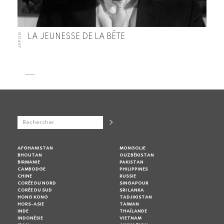
JAPON
LA JEUNESSE DE LA BÊTE
AFGHANISTAN
MONGOLIE
BHOUTAN
OUZBÉKISTAN
BIRMANIE
PAKISTAN
CAMBODGE
PHILIPPINES
CHINE
RUSSIE
CORÉE DU NORD
SINGAPOUR
CORÉE DU SUD
SRI LANKA
HONG KONG
TADJIKISTAN
HORS-ASIE
TAIWAN
INDE
THAÏLANDE
INDONÉSIE
VIETNAM