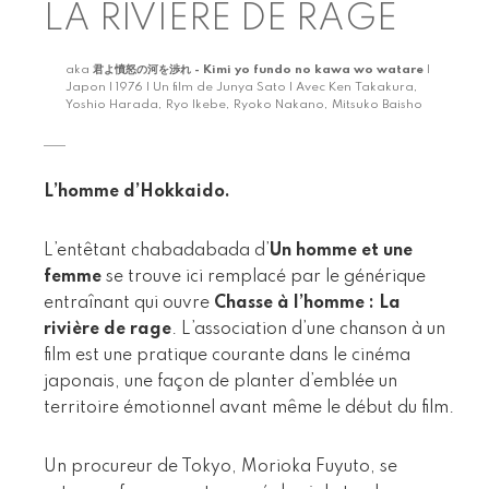
LA RIVIÈRE DE RAGE
aka
君よ憤怒の河を渉れ - Kimi yo fundo no kawa wo watare
|
Japon | 1976 | Un film de Junya Sato | Avec Ken Takakura,
Yoshio Harada, Ryo Ikebe, Ryoko Nakano, Mitsuko Baisho
L’homme d’Hokkaido.
L’entêtant chabadabada d’
Un homme et une
femme
se trouve ici remplacé par le générique
entraînant qui ouvre
Chasse à l’homme : La
rivière de rage
. L’association d’une chanson à un
film est une pratique courante dans le cinéma
japonais, une façon de planter d’emblée un
territoire émotionnel avant même le début du film.
Un procureur de Tokyo, Morioka Fuyuto, se