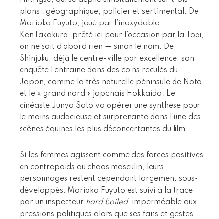
l’intrigue, qui se déplie simultanément sur trois
plans : géographique, policier et sentimental. De
Morioka Fuyuto, joué par l’inoxydable
KenTakakura, prêté ici pour l’occasion par la Toeï,
on ne sait d’abord rien — sinon le nom. De
Shinjuku, déjà le centre-ville par excellence, son
enquête l’entraine dans des coins reculés du
Japon, comme la très naturelle péninsule de Noto
et le « grand nord » japonais Hokkaido. Le
cinéaste Junya Sato va opérer une synthèse pour
le moins audacieuse et surprenante dans l’une des
scènes équines les plus déconcertantes du film.
Si les femmes agissent comme des forces positives
en contrepoids au chaos masculin, leurs
personnages restent cependant largement sous-
développés. Morioka Fuyuto est suivi à la trace
par un inspecteur
hard boiled
, imperméable aux
pressions politiques alors que ses faits et gestes