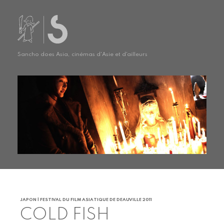
Sancho does Asia, cinémas d'Asie et d'ailleurs
JAPON | FESTIVAL DU FILM ASIATIQUE DE DEAUVILLE 2011
COLD FISH