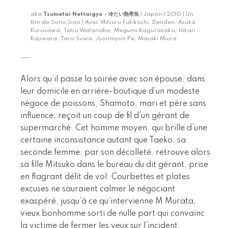
aka
Tsumetai Nettaigyo - 冷たい熱帯魚
| Japon | 2010 | Un
film de Sono Sion | Avec Mitsuru Fukikoshi, Denden, Asuka
Kurosawa, Tetsu Watanabe, Megumi Kagurazaka, Hikari
Kajiwara, Taro Suwa, Jyonmyon Pe, Masaki Miura
Alors qu’il passe la soirée avec son épouse, dans
leur domicile en arrière-boutique d’un modeste
négoce de poissons, Shamoto, mari et père sans
influence, reçoit un coup de fil d’un gérant de
supermarché. Cet homme moyen, qui brille d’une
certaine inconsistance autant que Taeko, sa
seconde femme, par son décolleté, retrouve alors
sa fille Mitsuko dans le bureau du dit gérant, prise
en flagrant délit de vol. Courbettes et plates
excuses ne sauraient calmer le négociant
exaspéré, jusqu’à ce qu’intervienne M Murata,
vieux bonhomme sorti de nulle part qui convainc
la victime de fermer les yeux sur l’incident.