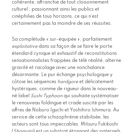
cohérente, affranchie de tout cloisonnement
culturel ; passionnant ainsi les publics et
cinéphilies de tous horizons, ce qui n’est
certainement pas la moindre de ses réussites.
Sa complétude « sur-équipée », parfaitement
exploitative
dans sa façon de se faire le porte
étendard cynique et exhaustif de reconstitutions
sensationnalistes frappées de télé réalité, alterne
gravité et racolage avec une nonchalance
désarmante. Le pur échange psychologique y
côtoie les séquences
hardgore
et délicatement
hystériques, comme de rigueur dans le nouveau-
né label
Sushi Typhoon
qui souhaite systématiser
le renouveau foldingue et crade suscité par les
affres de Noburo Iguchi et Yoshihiro Ishimura. Au
service de cette schizophrénie stabilisée, les
acteurs sont tous impeccables. Mitsuru Fukikoshi
(
Shamoto
) est un substrat étonnant des paternels