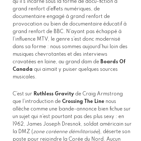
qu’il s’incarne sous la forme de docu-fiction à
grand renfort d’effets numériques, de
documentaire engagé à grand renfort de
provocation ou bien de documentaire éducatif à
grand renfort de BBC. N’ayant pas échappé à
l’influence MTV, le genre s’est donc modernisé
dans sa forme : nous sommes aujourd’hui loin des
musiques chevrotantes et des interviews
cravatées en laine, au grand dam de
Boards Of
Canada
qui aimait y puiser quelques sources
musicales.
C’est sur
Ruthless Gravity
de Craig Armstrong
que l’introduction de
Crossing The Line
nous
allèche comme une bande-annonce bien fichue sur
un sujet qui n’est pourtant pas des plus sexy : en
1962, James Joseph Dresnok, soldat américain sur
la DMZ (
zone coréenne démilitarisée
), déserte son
poste pour rejoindre la Corée du Nord. Aucun