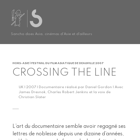
Sancho does Asia, cinémas d'Asie et d'ailleurs
HORS-ASIE | FESTIVAL DU FILM ASIATIQUE DE DEAUVILLE 2007
CROSSING THE LINE
UK | 2007 | Documentaire réalisé par Daniel Gordon | Avec
James Dresnok, Charles Robert Jenkins et la voix de
Christian Slater
L’art du documentaire semble avoir regagné ses
lettres de noblesse depuis une dizaine d’années,