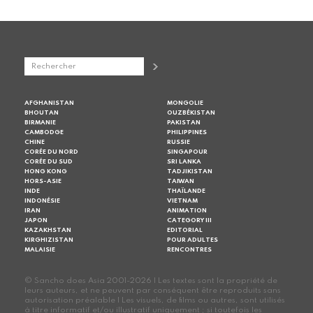
AFGHANISTAN
MONGOLIE
BHOUTAN
OUZBÉKISTAN
BIRMANIE
PAKISTAN
CAMBODGE
PHILIPPINES
CHINE
RUSSIE
CORÉE DU NORD
SINGAPOUR
CORÉE DU SUD
SRI LANKA
HONG KONG
TADJIKISTAN
HORS-ASIE
TAIWAN
INDE
THAÏLANDE
INDONÉSIE
VIETNAM
IRAN
ANIMATION
JAPON
CATEGORY III
KAZAKHSTAN
EDITORIAL
KIRGHIZISTAN
POUR ADULTES
MALAISIE
RENCONTRES
© Sancho does Asia 2001-2026 | Les textes sont la propriété de
leurs auteurs, et ne peuvent par conséquent être reproduits sans
autorisation préalable | Les visuels, de films ou autres, sont utilisés
à titre informatif et/ou illustratif uniquement ; si toutefois les