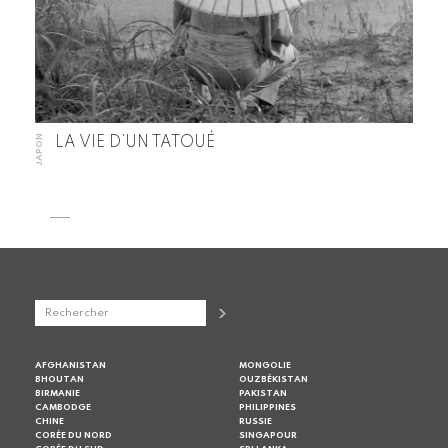
JAPON
LA VIE D’UN TATOUÉ
AFGHANISTAN
MONGOLIE
BHOUTAN
OUZBÉKISTAN
BIRMANIE
PAKISTAN
CAMBODGE
PHILIPPINES
CHINE
RUSSIE
CORÉE DU NORD
SINGAPOUR