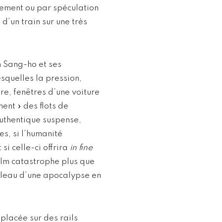
nement ou par spéculation
 d’un train sur une très
n Sang-ho et ses
squelles la pression,
re, fenêtres d’une voiture
ent » des flots de
uthentique suspense,
es, si l’humanité
si celle-ci offrira
in fine
film catastrophe plus que
ableau d’une apocalypse en
placée sur des rails