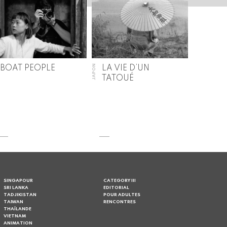
JAPON
BOAT PEOPLE
LA VIE D’UN
TATOUÉ
SINGAPOUR
CATEGORY III
SRI LANKA
EDITORIAL
TADJIKISTAN
POUR ADULTES
TAIWAN
RENCONTRES
THAÏLANDE
VIETNAM
ANIMATION