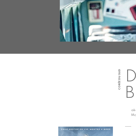
CORÉE DU SUD
D
a
Ma