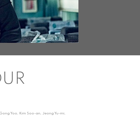
OUR
c Gong Yoo, Kim Soo-an, Jeong Yu-mi,