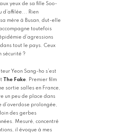
 aux yeux de sa fille Soo-
 d’affilée... Rien
 sa mère à Busan, dut-elle
l’accompagne toutefois
 épidémie d’agressions
 dans tout le pays. Ceux
n sécurité ?
sateur Yeon Sang-ho s’est
t
The Fake
. Premier film
e sortie salles en France,
re un peu de place dans
e d’overdose prolongée,
 loin des gerbes
années. Mesuré, concentré
ntions, il évoque à mes