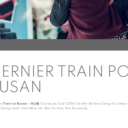
ERNIER TRAIN P
BUSAN
ka
Train to Busan – 부산행
| Corée du Sud | 2016 | Un film de Yeon Sang-ho | Ave
 Dong-seok, Choi Woo-sik, Ahn So-hee, Kim Ee-seong