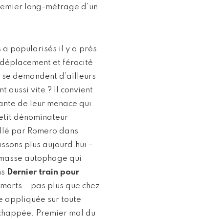
premier long-métrage d’un
 popularisés il y a près
 déplacement et férocité
 se demandent d’ailleurs
t aussi vite ? Il convient
nante de leur menace qui
petit dénominateur
illé par Romero dans
issons plus aujourd’hui –
e masse autophage qui
ns
Dernier train pour
n-morts – pas plus que chez
le appliquée sur toute
échappée. Premier mal du