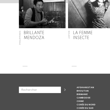
PHILIPPINES
JAPON
BRILLANTE
LA FEMME
MENDOZA
INSECTE
AFGHANISTAN
BHOUTAN
BIRMANIE
CAMBODGE
CHINE
CORÉE DU NORD
CORÉE DU SUD