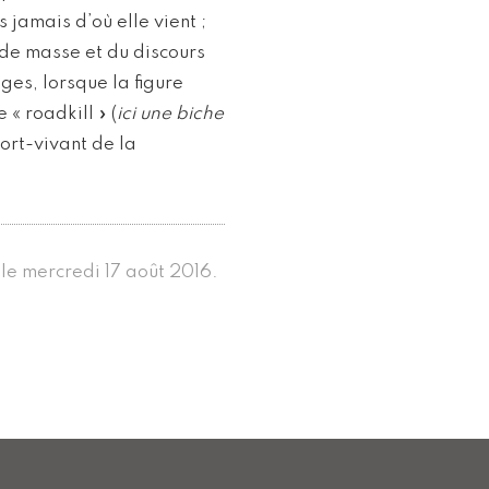
s jamais d’où elle vient ;
 de masse et du discours
es, lorsque la figure
« roadkill » (
ici une biche
ort-vivant de la
s le mercredi 17 août 2016.