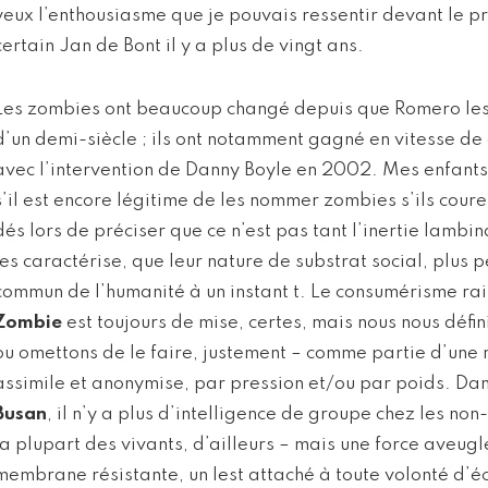
yeux l’enthousiasme que je pouvais ressentir devant le 
certain Jan de Bont il y a plus de vingt ans.
Les zombies ont beaucoup changé depuis que Romero les a
d’un demi-siècle ; ils ont notamment gagné en vitesse de
avec l’intervention de Danny Boyle en 2002. Mes enfants
s’il est encore légitime de les nommer zombies s’ils couren
dés lors de préciser que ce n’est pas tant l’inertie lambi
les caractérise, que leur nature de substrat social, plus 
commun de l’humanité à un instant t. Le consumérisme ra
Zombie
est toujours de mise, certes, mais nous nous défin
ou omettons de le faire, justement – comme partie d’un
assimile et anonymise, par pression et/ou par poids. Da
Busan
, il n’y a plus d’intelligence de groupe chez les no
la plupart des vivants, d’ailleurs – mais une force aveug
membrane résistante, un lest attaché à toute volonté d’