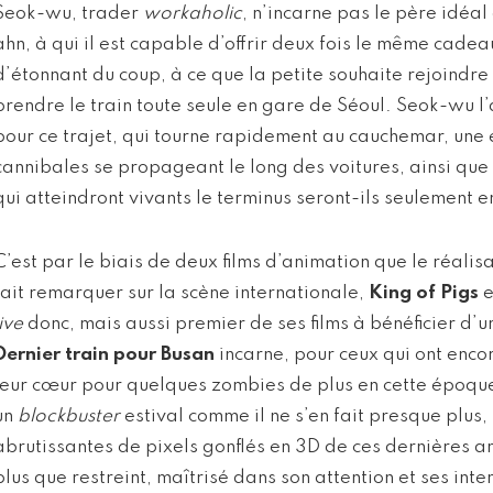
Seok-wu, trader
workaholic
, n’incarne pas le père idéal
ahn, à qui il est capable d’offrir deux fois le même cadeau
d’étonnant du coup, à ce que la petite souhaite rejoindre
prendre le train toute seule en gare de Séoul. Seok-wu 
pour ce trajet, qui tourne rapidement au cauchemar, une
cannibales se propageant le long des voitures, ainsi que
qui atteindront vivants le terminus seront-ils seulement e
C’est par le biais de deux films d’animation que le réali
fait remarquer sur la scène internationale,
King of Pigs
e
live
donc, mais aussi premier de ses films à bénéficier d’un
Dernier train pour Busan
incarne, pour ceux qui ont enco
leur cœur pour quelques zombies de plus en cette époqu
un
blockbuster
estival comme il ne s’en fait presque plus,
abrutissantes de pixels gonflés en 3D de ces dernières 
plus que restreint, maîtrisé dans son attention et ses inte