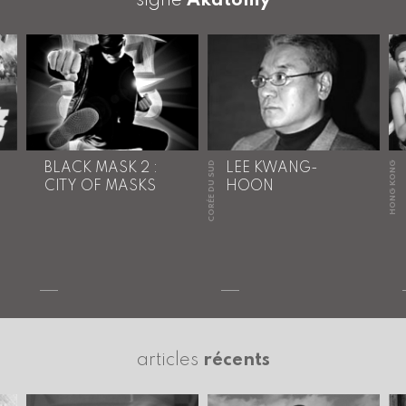
signé
Akatomy
CORÉE DU SUD
HONG KONG
BLACK MASK 2 :
LEE KWANG-
CITY OF MASKS
HOON
articles
récents