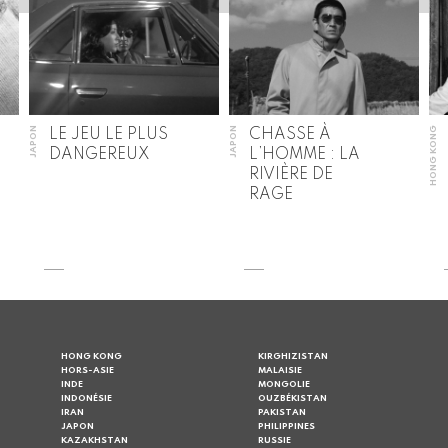
JAPON
JAPON
HONG KONG
LE JEU LE PLUS
CHASSE À
DANGEREUX
L’HOMME : LA
RIVIÈRE DE
RAGE
HONG KONG
KIRGHIZISTAN
HORS-ASIE
MALAISIE
INDE
MONGOLIE
INDONÉSIE
OUZBÉKISTAN
IRAN
PAKISTAN
JAPON
PHILIPPINES
KAZAKHSTAN
RUSSIE