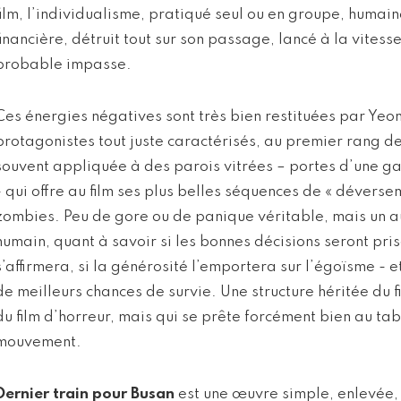
film, l’individualisme, pratiqué seul ou en groupe, humai
financière, détruit tout sur son passage, lancé à la vitesse
probable impasse.
Ces énergies négatives sont très bien restituées par Yeo
protagonistes tout juste caractérisés, au premier rang de
souvent appliquée à des parois vitrées – portes d’une ga
- qui offre au film ses plus belles séquences de « déversem
zombies. Peu de gore ou de panique véritable, mais un a
humain, quant à savoir si les bonnes décisions seront pris
s’affirmera, si la générosité l’emportera sur l’égoïsme - et 
de meilleurs chances de survie. Une structure héritée du 
du film d’horreur, mais qui se prête forcément bien au t
mouvement.
Dernier train pour Busan
est une œuvre simple, enlevée, 