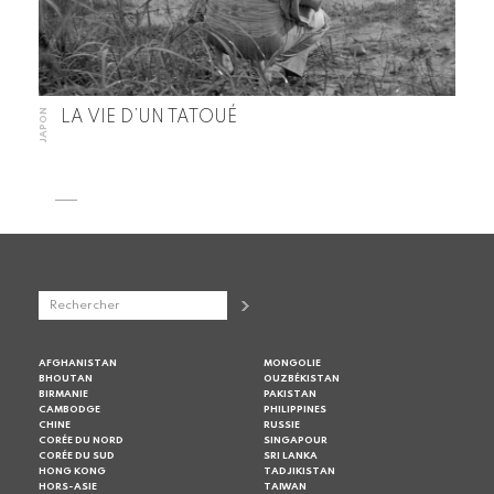
JAPON
LA VIE D’UN TATOUÉ
AFGHANISTAN
MONGOLIE
BHOUTAN
OUZBÉKISTAN
BIRMANIE
PAKISTAN
CAMBODGE
PHILIPPINES
CHINE
RUSSIE
CORÉE DU NORD
SINGAPOUR
CORÉE DU SUD
SRI LANKA
HONG KONG
TADJIKISTAN
HORS-ASIE
TAIWAN