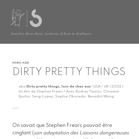
Sancho does Asia, cinémas d'Asie et d'ailleurs
HORS-ASIE
DIRTY PRETTY THINGS
aka
Dirty pretty things, loin de chez eux
| USA / UK | 2002 |
Un film de Stephen Frears | Avec Audrey Tautou, Chiwetel
Ejiofor, Sergi Lopez, Sophie Okonedo, Benedict Wong
On savait que Stephen Frears pouvait être
cinglant (
son adaptation des Liaisons dangereuses