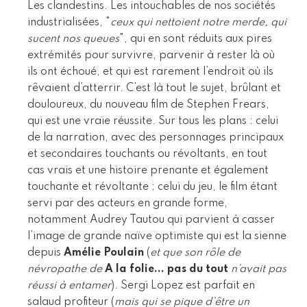
Les clandestins. Les intouchables de nos sociétés
industrialisées, "
ceux qui nettoient notre merde, qui
sucent nos queues
", qui en sont réduits aux pires
extrémités pour survivre, parvenir à rester là où
ils ont échoué, et qui est rarement l’endroit où ils
rêvaient d’atterrir. C’est là tout le sujet, brûlant et
douloureux, du nouveau film de Stephen Frears,
qui est une vraie réussite. Sur tous les plans : celui
de la narration, avec des personnages principaux
et secondaires touchants ou révoltants, en tout
cas vrais et une histoire prenante et également
touchante et révoltante ; celui du jeu, le film étant
servi par des acteurs en grande forme,
notamment Audrey Tautou qui parvient à casser
l’image de grande naïve optimiste qui est la sienne
depuis
Amélie Poulain
(
et que son rôle de
névropathe de
A la folie... pas du tout
n’avait pas
réussi à entamer
). Sergi Lopez est parfait en
salaud profiteur (
mais qui se pique d’être un