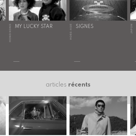
HONG KONG
HORS-ASIE
JAPON
MY LUCKY STAR
SIGNES
articles
récents