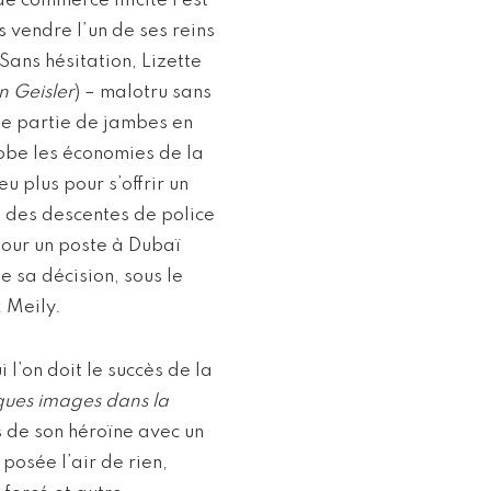
e commerce illicite l’est
 vendre l’un de ses reins
Sans hésitation, Lizette
n Geisler
) – malotru sans
une partie de jambes en
robe les économies de la
u plus pour s’offrir un
nte des descentes de police
pour un poste à Dubaï
e sa décision, sous le
 Meily.
l’on doit le succès de la
ques images dans la
 de son héroïne avec un
posée l’air de rien,