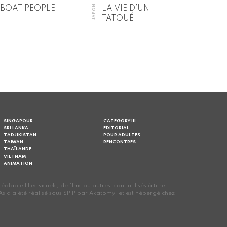
JAPON
BOAT PEOPLE
LA VIE D’UN
TATOUÉ
SINGAPOUR
CATEGORY III
SRI LANKA
EDITORIAL
TADJIKISTAN
POUR ADULTES
TAIWAN
RENCONTRES
THAÏLANDE
VIETNAM
ANIMATION
le | Les visuels, de films ou autres, sont utilisés à titre
oes Asia a été réalisé sous SPiP par Akatomy, et est hébergé chez