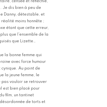
aire, censée et réfléchie,
. Je dis bien à peu de
de Danny, détestable, et
 réalité moins honnête ;
oxe étant que cette erreur,
 plus que l’ensemble de la
guisés que Lizette…
que la bonne femme qui
héroïne avec force humour
t cynique. Au point de
ue la jeune femme, le
e pas vouloir se retrouver
il est bien placé pour
u film, un tantinet
 désordonnée de torts et