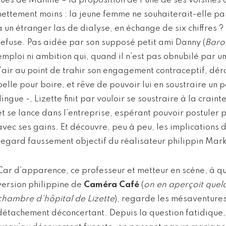
rues de Manille – la proposition de l’une de ses voisines d
nettement moins : la jeune femme ne souhaiterait-elle pas
à un étranger las de dialyse, en échange de six chiffres ? 
refuse. Pas aidée par son supposé petit ami Danny (
Baro
emploi ni ambition qui, quand il n’est pas obnubilé par 
l’air au point de trahir son engagement contraceptif, dé
belle pour boire, et rêve de pouvoir lui en soustraire un pe
flingue -, Lizette finit par vouloir se soustraire à la crai
et se lance dans l’entreprise, espérant pouvoir postuler 
avec ses gains. Et découvre, peu à peu, les implications d
regard faussement objectif du réalisateur philippin Mark
Car d’apparence, ce professeur et metteur en scène, à qui 
version philippine de
Caméra Café
(
on en aperçoit quel
chambre d’hôpital de Lizette
), regarde les mésaventures
détachement déconcertant. Depuis la question fatidique, 