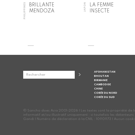
PHILIPPINES
JAPON
BRILLANTE
LA FEMME
MENDOZA
INSECTE
AFGHANISTAN
BHOUTAN
BIRMANIE
CAMBODGE
CHINE
CORÉE DU NORD
CORÉE DU SUD
© Sancho does Asia 2001-2026 | Les textes sont la propriété de leur
informatif et/ou illustratif uniquement ; si toutefois les détenteur
Gandi | Numéro de déclaration à la CNIL : 1090973 | Aucun cookie n'