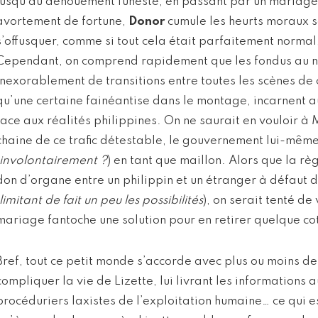
jusqu’au dénouement funeste, en passant par un mariage 
avortement de fortune,
Donor
cumule les heurts moraux sa
s’offusquer, comme si tout cela était parfaitement normal
Cependant, on comprend rapidement que les fondus au no
inexorablement de transitions entre toutes les scènes de 
qu’une certaine fainéantise dans le montage, incarnent a
face aux réalités philippines. On ne saurait en vouloir à M
chaine de ce trafic détestable, le gouvernement lui-même
involontairement ?
) en tant que maillon. Alors que la rè
don d’organe entre un philippin et un étranger à défaut de
limitant de fait un peu les possibilités
), on serait tenté d
mariage fantoche une solution pour en retirer quelque cot
Bref, tout ce petit monde s’accorde avec plus ou moins de
compliquer la vie de Lizette, lui livrant les informations
procéduriers laxistes de l’exploitation humaine… ce qui e