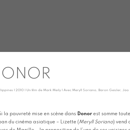
DONOR
ilippines | 2010 | Un film de Mark Meily | Avec Meryll Soriano, Baron Geisler, 
Si la pauvreté mise en scène dans
Donor
est somme toute
pan du cinéma asiatique – Lizette (
Meryll Soriano
) vend 