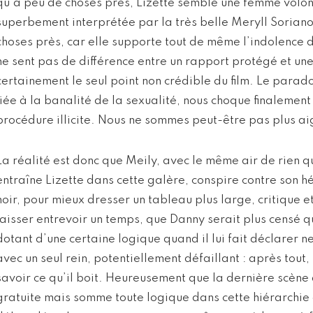
qu’à peu de choses près, Lizette semble une femme volont
superbement interprétée par la très belle Meryll Soriano
choses près, car elle supporte tout de même l’indolence 
ne sent pas de différence entre un rapport protégé et une
certainement le seul point non crédible du film. Le parad
liée à la banalité de la sexualité, nous choque finalement
procédure illicite. Nous ne sommes peut-être pas plus ai
La réalité est donc que Meily, avec le même air de rien 
entraîne Lizette dans cette galère, conspire contre son 
noir, pour mieux dresser un tableau plus large, critique e
laisser entrevoir un temps, que Danny serait plus censé q
dotant d’une certaine logique quand il lui fait déclarer n
avec un seul rein, potentiellement défaillant : après tout, 
savoir ce qu’il boit. Heureusement que la dernière scène d
gratuite mais somme toute logique dans cette hiérarchie