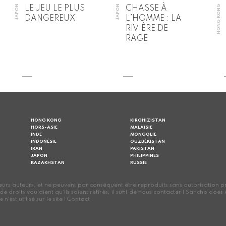
JAPON
JAPON
HONG KONG
LE JEU LE PLUS
CHASSE À
DANGEREUX
L’HOMME : LA
RIVIÈRE DE
RAGE
HONG KONG
KIRGHIZISTAN
HORS-ASIE
MALAISIE
INDE
MONGOLIE
INDONÉSIE
OUZBÉKISTAN
IRAN
PAKISTAN
JAPON
PHILIPPINES
KAZAKHSTAN
RUSSIE
s auteurs, et ne peuvent par conséquent être reproduits sans autorisation préalab
s de droits voulaient qu'ils soient retirés, il suffit de nous contacter | Sancho d
est utilisé sur le site |
Contact