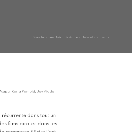
Sancho does Asia, cinémas d'Asie et d'ailleurs
Jao Mapa, Karla Pambid, Joy Viado
 récurrente dans tout un
des films pirates dans les