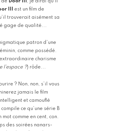
e de
Door III
, je dirai qu’il
or III
est un film de
u’il trouverait aisément sa
ré gage de qualité...
nigmatique patron d’une
 féminin, comme possédé.
t extraordinaire charisme
e l’espace ?
) rôde...
urire ? Non, non, s’il vous
inerez jamais le film
ntelligent et camouflé
 compile ce qu’une série B
un mot comme en cent, con.
mps des soirées nanars-