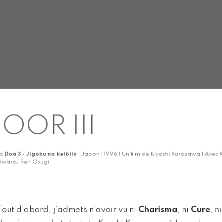
OOR III
ka
Doa 3 - Jigoku no keibiin
| Japon | 1996 | Un film de Kiyoshi Kurosawa | Avec
jiwara, Ren Osugi
Tout d’abord, j’admets n’avoir vu ni
Charisma
, ni
Cure
, 