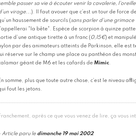
semble passer sa vie à écouter venir la cavalerie, l’oreill
d’un virage...
). Il faut avouer que c’est un tour de force 
qu’un haussement de sourcils (
sans parler d’une grimace d
j’appellerai "la bête". Espèce de scorpion à quinze patt
sortie d’une antique tirette à un franc (
0,15€
) et manipulé
nylon par des animateurs atteints de Parkinson, elle est 
lui réserve sur le champ une place au panthéon des monstr
calamar géant de M6 et les cafards de
Mimic
.
En somme, plus que toute autre chose, c’est le niveau affl
qui fout les jetons.
Franchement, après ce que vous venez de lire, ça vous in
- Article paru le
dimanche 19 mai 2002