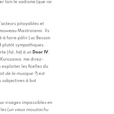
ser loin le sadisme (que
ne
’acteurs pitoyables et
 nouveau Mastroïanni. Ils
é à faire pâlir Luc Besson
nd plutôt sympathiques.
rte (
hé, hé
) à un
Door IV
,
e Kurosawa, me direz-
xploiter les ficelles du
vait de la musique ?
) est
 subjectives à but
aux visages impassibles en
les (
un vieux moustachu