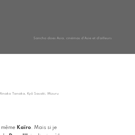
Sancho does Asia, cinémas d'Asie et d'ailleurs
 Minako Tanaka, Kyô Sasaki, Mizuru
ni même
Kaïro
. Mais si je