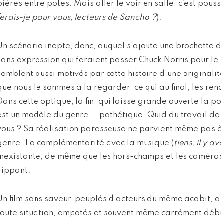
bières entre potes. Mais aller le voir en salle, c’est pous
ferais-je pour vous, lecteurs de Sancho ?
).
Un scénario inepte, donc, auquel s’ajoute une brochette d
sans expression qui feraient passer Chuck Norris pour le
semblent aussi motivés par cette histoire d’une originalit
que nous le sommes à la regarder, ce qui au final, les re
Dans cette optique, la fin, qui laisse grande ouverte la po
est un modèle du genre... pathétique. Quid du travail d
vous ? Sa réalisation paresseuse ne parvient même pas à e
genre. La complémentarité avec la musique (
tiens, il y a
inexistante, de même que les hors-champs et les caméras
flippant.
Un film sans saveur, peuplés d’acteurs du même acabit, 
toute situation, empotés et souvent même carrément débi