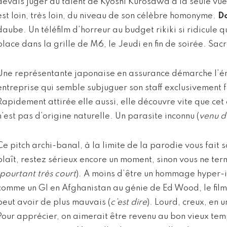
devais juger du talent de Kyoshi Kurosawa à la seule vu
est loin, très loin, du niveau de son célèbre homonyme.
Do
daube. Un téléfilm d’horreur au budget rikiki si ridicule q
place dans la grille de M6, le Jeudi en fin de soirée. Sac
Une représentante japonaise en assurance démarche l’é
entreprise qui semble subjuguer son staff exclusivement
Rapidement attirée elle aussi, elle découvre vite que ce
n’est pas d’origine naturelle. Un parasite inconnu (
venu d
Ce pitch archi-banal, à la limite de la parodie vous fait so
plaît, restez sérieux encore un moment, sinon vous ne term
pourtant très court
). A moins d’être un hommage hyper-i
comme un GI en Afghanistan au génie de Ed Wood, le film
peut avoir de plus mauvais (
c’est dire
). Lourd, creux, en 
Pour apprécier, on aimerait être revenu au bon vieux te