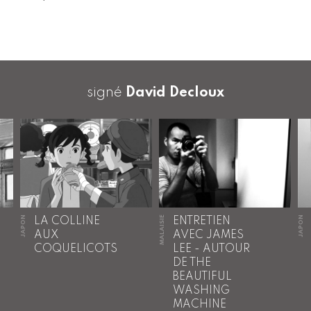
signé
David Decloux
JAPON
MALAISIE
JAPON
LA COLLINE
ENTRETIEN
AUX
AVEC JAMES
COQUELICOTS
LEE - AUTOUR
DE THE
BEAUTIFUL
WASHING
MACHINE