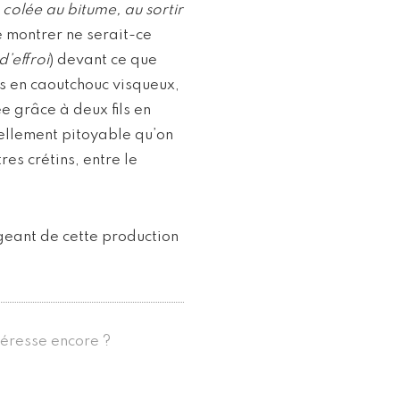
e colée au bitume, au sortir
de montrer ne serait-ce
’effroi
) devant ce que
es en caoutchouc visqueux,
e grâce à deux fils en
tellement pitoyable qu’on
es crétins, entre le
igeant de cette production
téresse encore ?