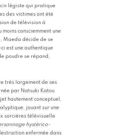
cin légiste qui pratique
es des victimes ont été
sion de télévision à
ou moins consciemment une
tal, Maeda décide de se
-ci est une authentique
e de poudre se répand,
e très largement de ses
arnée par Natsuki Katou
ojet hautement conceptuel,
alyptique, jouant sur une
x sorcières télévisuelle
personnage hystérico-
e destruction enfermée dans