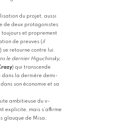
lisation du projet, aussi
ce de deux protagonistes
me toujours et proprement
cation de preuves (
il
) se retourne contre lui.
ns le dernier Higuchinsky,
Crazy
) qui transcende
me dans la dernière demi-
e dans son économie et sa
ssite ambitieuse du v-
 explicite, mais s’affirme
rs glauque de Misa,