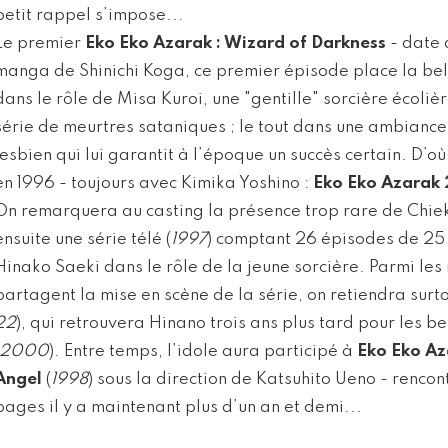
petit rappel s’impose...
Le premier
Eko Eko Azarak : Wizard of Darkness
- date 
manga de Shinichi Koga, ce premier épisode place la bel
dans le rôle de Misa Kuroi, une "gentille" sorcière écoliè
série de meurtres sataniques ; le tout dans une ambiance
lesbien qui lui garantit à l’époque un succès certain. D’
en 1996 - toujours avec Kimika Yoshino :
Eko Eko Azarak 2
On remarquera au casting la présence trop rare de Chieko
ensuite une série télé (
1997
) comptant 26 épisodes de 25
Hinako Saeki dans le rôle de la jeune sorcière. Parmi les 
partagent la mise en scène de la série, on retiendra surto
22
), qui retrouvera Hinano trois ans plus tard pour les b
2000
). Entre temps, l’idole aura participé à
Eko Eko Az
Angel
(
1998
) sous la direction de Katsuhito Ueno - renco
pages il y a maintenant plus d’un an et demi...