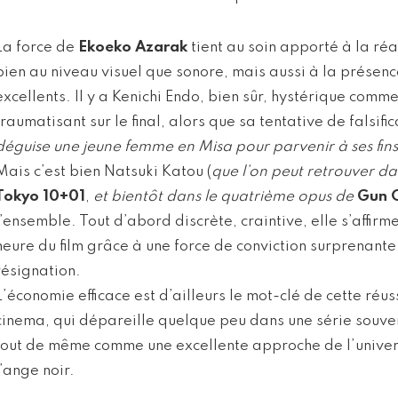
La force de
Ekoeko Azarak
tient au soin apporté à la réa
bien au niveau visuel que sonore, mais aussi à la présen
excellents. Il y a Kenichi Endo, bien sûr, hystérique com
traumatisant sur le final, alors que sa tentative de falsifi
déguise une jeune femme en Misa pour parvenir à ses fins
Mais c’est bien Natsuki Katou (
que l’on peut retrouver da
Tokyo 10+01
,
et bientôt dans le quatrième opus de
Gun 
l’ensemble. Tout d’abord discrète, craintive, elle s’affir
heure du film grâce à une force de conviction surprenant
résignation.
L’économie efficace est d’ailleurs le mot-clé de cette réu
cinema, qui dépareille quelque peu dans une série souvent
tout de même comme une excellente approche de l’unive
l’ange noir.