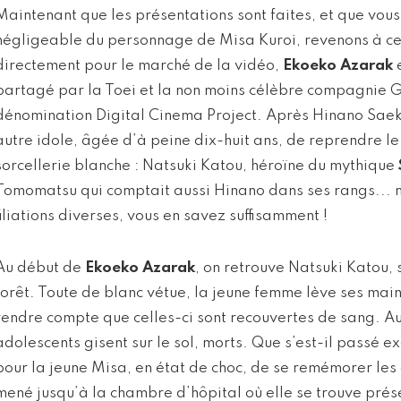
Maintenant que les présentations sont faites, et que vous
négligeable du personnage de Misa Kuroi, revenons à c
directement pour le marché de la vidéo,
Ekoeko Azarak
e
partagé par la Toei et la non moins célèbre compagnie G
dénomination Digital Cinema Project. Après Hinano Saeki,
autre idole, âgée d’à peine dix-huit ans, de reprendre l
sorcellerie blanche : Natsuki Katou, héroïne du mythique
Tomomatsu qui comptait aussi Hinano dans ses rangs... ma
filiations diverses, vous en savez suffisamment !
Au début de
Ekoeko Azarak
, on retrouve Natsuki Katou, 
forêt. Toute de blanc vétue, la jeune femme lève ses main
rendre compte que celles-ci sont recouvertes de sang. Aut
adolescents gisent sur le sol, morts. Que s’est-il passé 
pour la jeune Misa, en état de choc, de se remémorer les
mené jusqu’à la chambre d’hôpital où elle se trouve pré