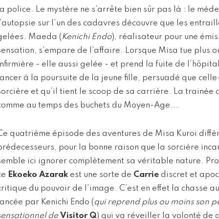
la police. Le mystère ne s’arrête bien sûr pas là : le méde
l’autopsie sur l’un des cadavres découvre que les entraill
gelées. Maeda (
Kenichi Endo
), réalisateur pour une émis
sensation, s’empare de l’affaire. Lorsque Misa tue plus 
infirmière - elle aussi gelée - et prend la fuite de l’hôpi
lancer à la poursuite de la jeune fille, persuadé que celle
sorcière et qu’il tient le scoop de sa carrière. La trainé
comme au temps des buchets du Moyen-Age...
Ce quatrième épisode des aventures de Misa Kuroi diffèr
prédecesseurs, pour la bonne raison que la sorcière inc
semble ici ignorer complètement sa véritable nature. Pr
ce
Ekoeko Azarak
est une sorte de
Carrie
discret et apoc
critique du pouvoir de l’image. C’est en effet la chasse au
lancée par Kenichi Endo (
qui reprend plus ou moins son 
sensationnel de
Visitor Q
) qui va réveiller la volonté d