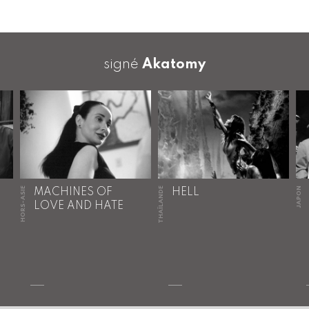
signé
Akatomy
HORS-ASIE
THAÏLANDE
JAPON
MACHINES OF
HELL
LOVE AND HATE