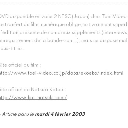
DVD disponible en zone 2 NTSC (Japon) chez Toei Video
Le tranfert du film, numérique oblige, est vraiment super
L’édition présente de nombreux suppléments (interviews
enregistrement de la bande-son...), mais ne dispose ma
sous-titres.
Site officiel du film :
http://www.toei-video.co.jp/data/ekoeko/index.html
Site officiel de Natsuki Katou :
http://www.kat-natsuki.com/
- Article paru le
mardi 4 février 2003