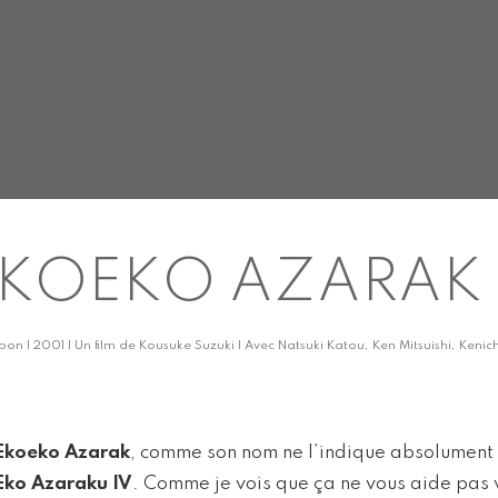
EKOEKO AZARAK
pon | 2001 | Un film de Kousuke Suzuki | Avec Natsuki Katou, Ken Mitsuishi, Keni
Ekoeko Azarak
, comme son nom ne l’indique absolument 
Eko Azaraku IV
. Comme je vois que ça ne vous aide pas v