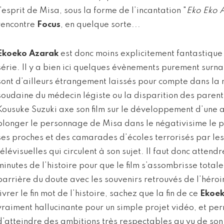
l’esprit de Misa, sous la forme de l’incantation "
Eko Eko 
rencontre
Focus
, en quelque sorte...
Ekoeko Azarak
est donc moins explicitement fantastique q
série. Il y a bien ici quelques évènements purement surnat
sont d’ailleurs étrangement laissés pour compte dans la
soudaine du médecin légiste ou la disparition des pare
Kousuke Suzuki axe son film sur le développement d’une 
plonger le personnage de Misa dans le négativisime le p
ses proches et des camarades d’écoles terrorisés par les
télévisuelles qui circulent à son sujet. Il faut donc attend
minutes de l’histoire pour que le film s’assombrisse totale
barrière du doute avec les souvenirs retrouvés de l’héro
livrer le fin mot de l’histoire, sachez que la fin de ce
Ekoek
vraiment hallucinante pour un simple projet vidéo, et pe
d’atteindre des ambitions très respectables au vu de son