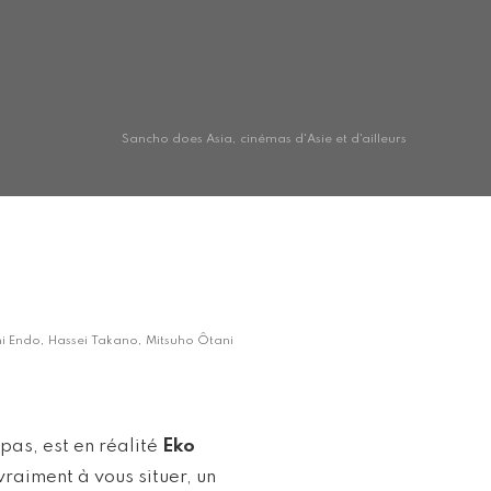
Sancho does Asia, cinémas d'Asie et d'ailleurs
chi Endo, Hassei Takano, Mitsuho Ôtani
pas, est en réalité
Eko
raiment à vous situer, un