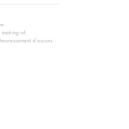
.
be.
, making-of,
lheureusement d’aucuns