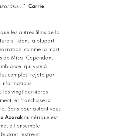
Azaraku...
".
Carrie
ue les autres films de la
urels - dont la plupart
 narration, comme la mort
nts de Misa. Cependant
ambiance, qui vise à
lus complet, rejeté par
 informations
re les vingt dernières
ment, et franchisse la
ine. Sans pour autant vous
o Azarak
numérique est
rmet à l’ensemble
 budget restreint.