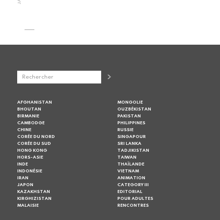
AFGHANISTAN
MONGOLIE
BHOUTAN
OUZBÉKISTAN
BIRMANIE
PAKISTAN
CAMBODGE
PHILIPPINES
CHINE
RUSSIE
CORÉE DU NORD
SINGAPOUR
CORÉE DU SUD
SRI LANKA
HONG KONG
TADJIKISTAN
HORS-ASIE
TAIWAN
INDE
THAÏLANDE
INDONÉSIE
VIETNAM
IRAN
ANIMATION
JAPON
CATEGORY III
KAZAKHSTAN
EDITORIAL
KIRGHIZISTAN
POUR ADULTES
MALAISIE
RENCONTRES