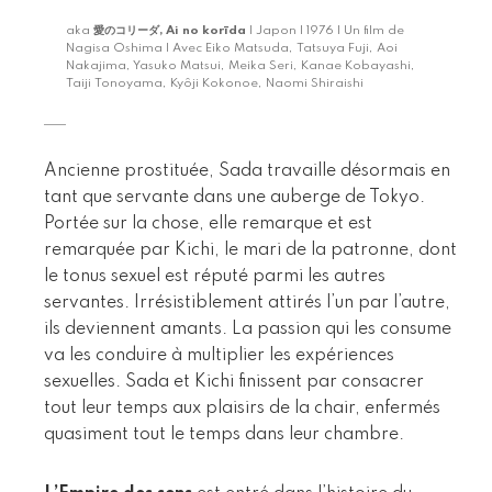
aka
愛のコリーダ, Ai no korīda
| Japon | 1976 | Un film de
Nagisa Oshima | Avec Eiko Matsuda, Tatsuya Fuji, Aoi
Nakajima, Yasuko Matsui, Meika Seri, Kanae Kobayashi,
Taiji Tonoyama, Kyôji Kokonoe, Naomi Shiraishi
Ancienne prostituée, Sada travaille désormais en
tant que servante dans une auberge de Tokyo.
Portée sur la chose, elle remarque et est
remarquée par Kichi, le mari de la patronne, dont
le tonus sexuel est réputé parmi les autres
servantes. Irrésistiblement attirés l’un par l’autre,
ils deviennent amants. La passion qui les consume
va les conduire à multiplier les expériences
sexuelles. Sada et Kichi finissent par consacrer
tout leur temps aux plaisirs de la chair, enfermés
quasiment tout le temps dans leur chambre.