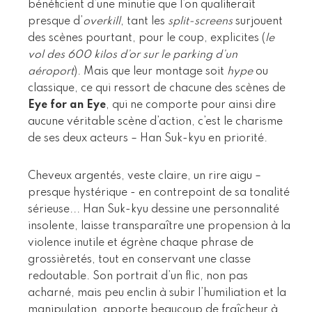
bénéficient d’une minutie que l’on qualifierait
presque d’
overkill
, tant les
split-screens
surjouent
des scènes pourtant, pour le coup, explicites (
le
vol des 600 kilos d’or sur le parking d’un
aéroport
). Mais que leur montage soit
hype
ou
classique, ce qui ressort de chacune des scènes de
Eye for an Eye
, qui ne comporte pour ainsi dire
aucune véritable scène d’action, c’est le charisme
de ses deux acteurs – Han Suk-kyu en priorité.
Cheveux argentés, veste claire, un rire aigu –
presque hystérique - en contrepoint de sa tonalité
sérieuse... Han Suk-kyu dessine une personnalité
insolente, laisse transparaître une propension à la
violence inutile et égrène chaque phrase de
grossièretés, tout en conservant une classe
redoutable. Son portrait d’un flic, non pas
acharné, mais peu enclin à subir l’humiliation et la
manipulation, apporte beaucoup de fraîcheur à