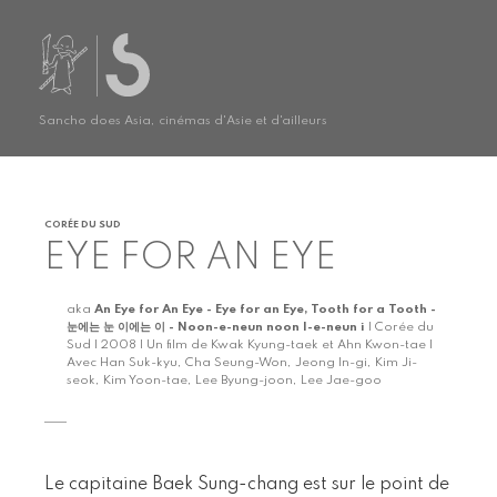
Sancho does Asia, cinémas d'Asie et d'ailleurs
CORÉE DU SUD
EYE FOR AN EYE
aka
An Eye for An Eye - Eye for an Eye, Tooth for a Tooth -
눈에는 눈 이에는 이 - Noon-e-neun noon I-e-neun i
| Corée du
Sud | 2008 | Un film de Kwak Kyung-taek et Ahn Kwon-tae |
Avec Han Suk-kyu, Cha Seung-Won, Jeong In-gi, Kim Ji-
seok, Kim Yoon-tae, Lee Byung-joon, Lee Jae-goo
Le capitaine Baek Sung-chang est sur le point de