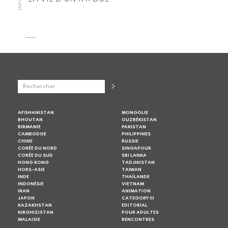
JAPON
AFGHANISTAN
MONGOLIE
BHOUTAN
OUZBÉKISTAN
BIRMANIE
PAKISTAN
CAMBODGE
PHILIPPINES
CHINE
RUSSIE
CORÉE DU NORD
SINGAPOUR
CORÉE DU SUD
SRI LANKA
HONG KONG
TADJIKISTAN
HORS-ASIE
TAIWAN
INDE
THAÏLANDE
INDONÉSIE
VIETNAM
IRAN
ANIMATION
JAPON
CATEGORY III
KAZAKHSTAN
EDITORIAL
KIRGHIZISTAN
POUR ADULTES
MALAISIE
RENCONTRES