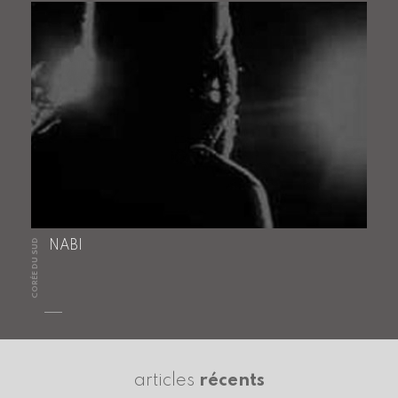
CORÉE DU SUD
NABI
articles
récents