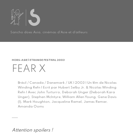
Sancho does Asia, cinémas d'Asie et d'ailleurs
HORS-ASIE | ETRANGE FESTIVAL 2003
FEAR X
Brésil / Canada / Danemark / UK | 2003 | Un film de Nicolas
Winding Refn | Ecrit par Hubert Selby Jr. & Nicolas Winding
Refn | Avec John Turturro, Deborah Unger (Deborah Kara
Unger), Stephen McIntyre, William Allen Young, Gene Davis
(I), Mark Houghton, Jacqueline Ramel, James Remar,
Amanda Ooms
Attention spoilers !