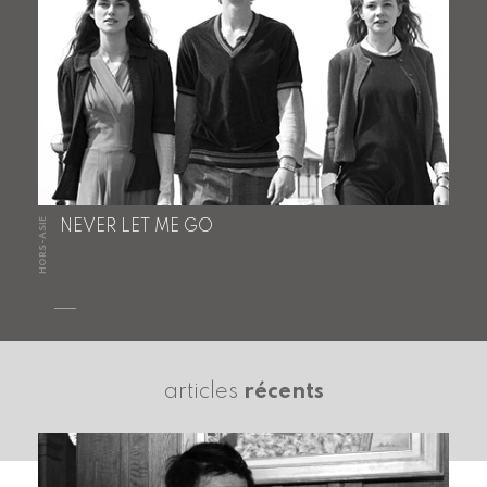
HORS-ASIE
NEVER LET ME GO
articles
récents