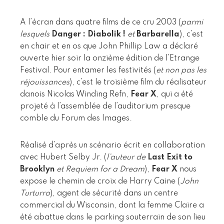
A l’écran dans quatre films de ce cru 2003 (
parmi
lesquels
Danger : Diabolik !
et
Barbarella
), c’est
en chair et en os que John Phillip Law a déclaré
ouverte hier soir la onzième édition de l’Etrange
Festival. Pour entamer les festivités (
et non pas les
réjouissances
), c’est le troisième film du réalisateur
danois Nicolas Winding Refn,
Fear X
, qui a été
projeté à l’assemblée de l’auditorium presque
comble du Forum des Images.
Réalisé d’après un scénario écrit en collaboration
avec Hubert Selby Jr. (
l’auteur de
Last Exit to
Brooklyn
et
Requiem for a Dream
),
Fear X
nous
expose le chemin de croix de Harry Caine (
John
Turturro
), agent de sécurité dans un centre
commercial du Wisconsin, dont la femme Claire a
été abattue dans le parking souterrain de son lieu