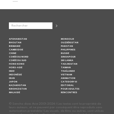
AFGHANISTAN
MONGOLIE
BHOUTAN
OUZBÉKISTAN
BIRMANIE
PAKISTAN
CAMBODGE
PHILIPPINES
CHINE
RUSSIE
CORÉE DU NORD
SINGAPOUR
CORÉE DU SUD
SRI LANKA
HONG KONG
TADJIKISTAN
HORS-ASIE
TAIWAN
INDE
THAÏLANDE
INDONÉSIE
VIETNAM
IRAN
ANIMATION
JAPON
CATEGORY III
KAZAKHSTAN
EDITORIAL
KIRGHIZISTAN
POUR ADULTES
MALAISIE
RENCONTRES
© Sancho does Asia 2001-2026 | Les textes sont la propriété de
leurs auteurs, et ne peuvent par conséquent être reproduits sans
autorisation préalable | Les visuels, de films ou autres, sont utilisés