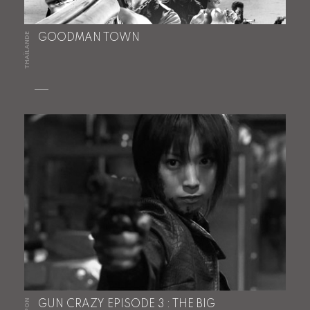
THAÏLANDE
GOODMAN TOWN
JAPON
GUN CRAZY EPISODE 3 : THE BIG