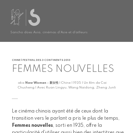
Sancho does Asia, cinémas d'Asie et d'ailleurs
CHINE | FESTIVAL DES 3 CONTINENTS 2013
FEMMES NOUVELLES
aka
New Women - 新女性
| Chine | 1935 | Un film de Cai
Chusheng | Avec Ruan Lingyu, Wang Naidong, Zheng Junli
Le cinéma chinois ayant été de ceux dont la
transition vers le parlant a pris le plus de temps,
Femmes nouvelles
, sorti en 1935, offre la
particularité d’utiliser aussi bien des intertitres que