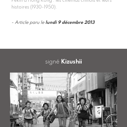
Pékin à Hong Kong : les cinémas chinois et leurs
histoires (1930-1950).
- Article paru le
lundi 9 décembre 2013
signé
Kizushii