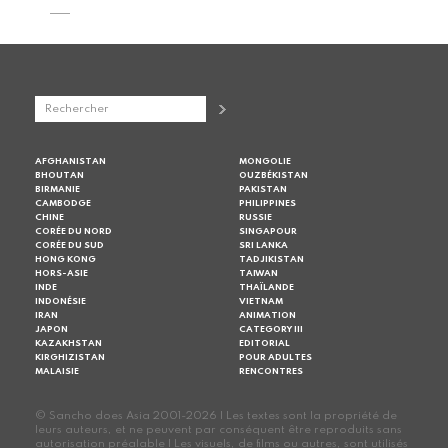
AFGHANISTAN
MONGOLIE
BHOUTAN
OUZBÉKISTAN
BIRMANIE
PAKISTAN
CAMBODGE
PHILIPPINES
CHINE
RUSSIE
CORÉE DU NORD
SINGAPOUR
CORÉE DU SUD
SRI LANKA
HONG KONG
TADJIKISTAN
HORS-ASIE
TAIWAN
INDE
THAÏLANDE
INDONÉSIE
VIETNAM
IRAN
ANIMATION
JAPON
CATEGORY III
KAZAKHSTAN
EDITORIAL
KIRGHIZISTAN
POUR ADULTES
MALAISIE
RENCONTRES
© Sancho does Asia 2001-2026 | Les textes sont la propriété de
leurs auteurs, et ne peuvent par conséquent être reproduits sans
autorisation préalable | Les visuels, de films ou autres, sont utilisés