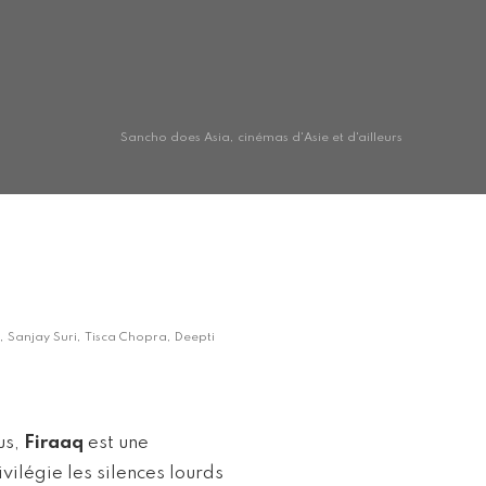
Sancho does Asia, cinémas d'Asie et d'ailleurs
 Sanjay Suri, Tisca Chopra, Deepti
us,
Firaaq
est une
ivilégie les silences lourds