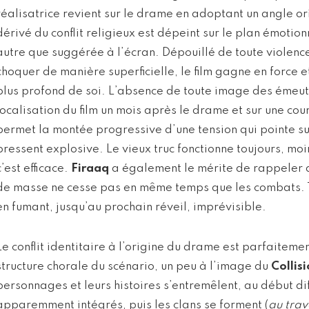
réalisatrice revient sur le drame en adoptant un angle o
dérivé du conflit religieux est dépeint sur le plan émotion
autre que suggérée à l’écran. Dépouillé de toute violenc
choquer de manière superficielle, le film gagne en force e
plus profond de soi. L’absence de toute image des émeut
localisation du film un mois après le drame et sur une cou
permet la montée progressive d’une tension qui pointe sur
pressent explosive. Le vieux truc fonctionne toujours, moi
c’est efficace.
Firaaq
a également le mérite de rappeler q
de masse ne cesse pas en même temps que les combats. Te
en fumant, jusqu’au prochain réveil, imprévisible.
Le conflit identitaire à l’origine du drame est parfaiteme
structure chorale du scénario, un peu à l’image du
Collis
personnages et leurs histoires s’entremêlent, au début diff
apparemment intégrés, puis les clans se forment (
au trav