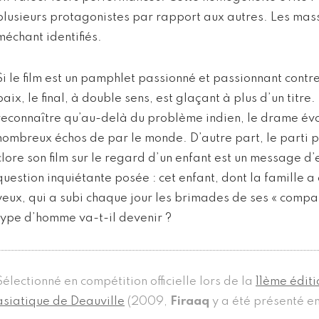
plusieurs protagonistes par rapport aux autres. Les masse
méchant identifiés.
Si le film est un pamphlet passionné et passionnant contre
paix, le final, à double sens, est glaçant à plus d’un titre.
reconnaître qu’au-delà du problème indien, le drame évo
nombreux échos de par le monde. D’autre part, le parti pr
clore son film sur le regard d’un enfant est un message d’
question inquiétante posée : cet enfant, dont la famille 
yeux, qui a subi chaque jour les brimades de ses « compatr
type d’homme va-t-il devenir ?
Sélectionné en compétition officielle lors de la
11ème éditi
asiatique de Deauville
(2009,
Firaaq
y a été présenté en