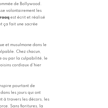
enommée de Bollywood.
isse volontairement les
iraaq
est écrit et réalisé
t ça fait une sacrée
oue et musulmane dans le
alpable. Chez chacun,
 ou par la culpabilité, le
voisins cordiaux d’hier
nspire pourtant de
dans les jours qui ont
t à travers les décors, les
rce. Sans fioritures, la