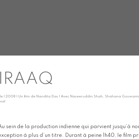
IRAAQ
de | 2008 | Un film de Nandita Das | Avec Naseeruddin Shah, Shahana Goswami,
val
Au sein de la production indienne qui parvient jusqu’à no
exception à plus d’un titre. Durant à peine 1h40, le film pr