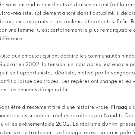
de sous-entendus aux chants et danses qui ont fait la r
Ultra-réaliste, solidement ancré dans l’actualité, il déla
décors extravagants et les couleurs étincelantes. Enfin,
F
par une femme. C’est certainement le plus remarquable e
différence…
Suite aux émeutes qui ont déchiré les communautés hind
Gujarat en 2002, la tension, un mois après, est encore p
qu’il soit opportuniste, idéaliste, motivé par la vengeance
conflit a laissé des traces. Les repères ont changé et les 
sont les ennemis d’aujourd’hui…
Sans être directement tiré d’une histoire vraie,
Firaaq
s’i
nombreuses situations réelles récoltées par Nandita Das 
suivi les évènements de 2002. Le réalisme du film, présen
acteurs et le traitement de l’image, en est sa principale fo