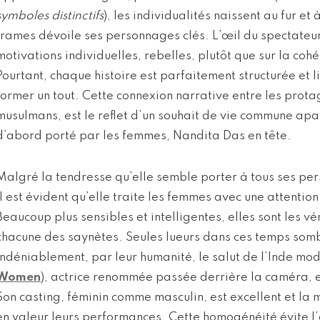
symboles distinctifs
), les individualités naissent au fur e
trames dévoile ses personnages clés. L’œil du spectateur 
motivations individuelles, rebelles, plutôt que sur la co
Pourtant, chaque histoire est parfaitement structurée et 
former un tout. Cette connexion narrative entre les prota
musulmans, est le reflet d’un souhait de vie commune apa
d’abord porté par les femmes, Nandita Das en tête.
Malgré la tendresse qu’elle semble porter à tous ses pe
il est évident qu’elle traite les femmes avec une attention
Beaucoup plus sensibles et intelligentes, elles sont les v
chacune des saynètes. Seules lueurs dans ces temps somb
indéniablement, par leur humanité, le salut de l’Inde mo
Women
), actrice renommée passée derrière la caméra, 
Son casting, féminin comme masculin, est excellent et la 
en valeur leurs performances. Cette homogénéité évite l