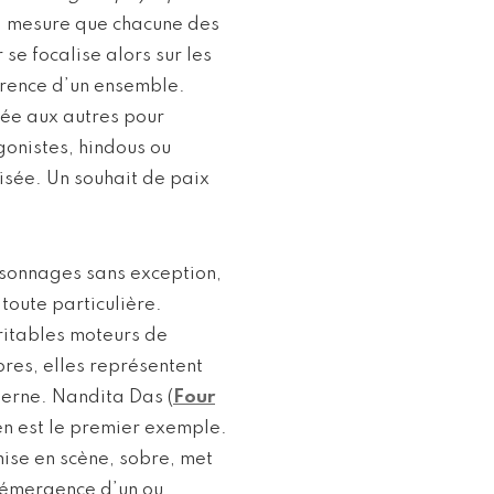
t à mesure que chacune des
se focalise alors sur les
hérence d’un ensemble.
liée aux autres pour
gonistes, hindous ou
isée. Un souhait de paix
rsonnages sans exception,
 toute particulière.
éritables moteurs de
res, elles représentent
derne. Nandita Das (
Four
en est le premier exemple.
mise en scène, sobre, met
’émergence d’un ou