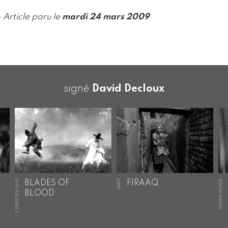
- Article paru le
mardi 24 mars 2009
signé
David Decloux
CORÉE DU SUD
INDE
HONG KONG
BLADES OF
FIRAAQ
BLOOD