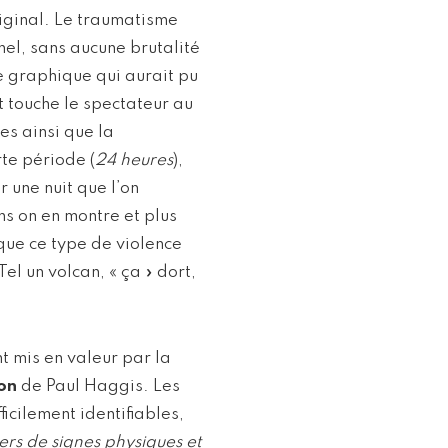
riginal. Le traumatisme
nel, sans aucune brutalité
e graphique qui aurait pu
t touche le spectateur au
es ainsi que la
rte période (
24 heures
),
 une nuit que l’on
ns on en montre et plus
ue ce type de violence
l un volcan, « ça » dort,
nt mis en valeur par la
ion
de Paul Haggis. Les
icilement identifiables,
ers de signes physiques et