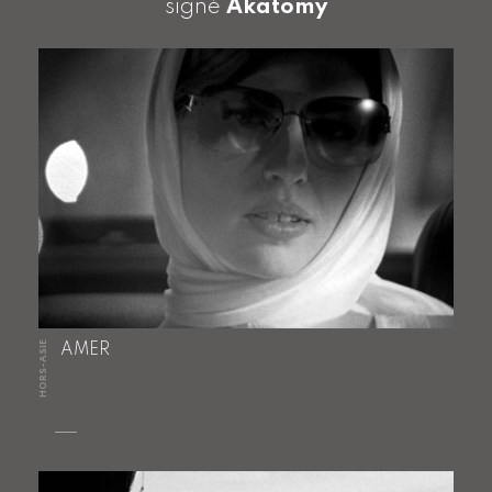
signé
Akatomy
HORS-ASIE
AMER