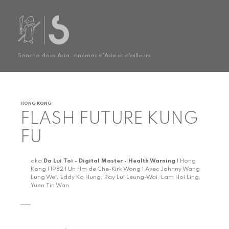
Sancho does Asia, cinémas d'Asie et d'ailleurs
HONG KONG
FLASH FUTURE KUNG
FU
aka
Da Lui Toi - Digital Master - Health Warning
| Hong
Kong | 1982 | Un film de Che-Kirk Wong | Avec Johnny Wang
Lung Wei, Eddy Ko Hung, Ray Lui Leung-Wai, Lam Hoi Ling,
Yuen Tin Wan