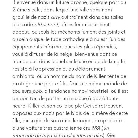
Bienvenue dans un future proche, quelque part au
21ème siècle, dans lequel une ville sans nom
grouille de nazis
arty
qui traînent dans des salles
d’arcade
old school
, où les femmes urinent
debout, où seuls les méchants fument des joints et
au sein duquel le tube cathodique à nu est l’un des
équipements informatiques les plus répandus,
voué à diffuser de la neige. Bienvenue dans ce
monde oui, dans lequel seule une école de kung fu
résiste à l’oppression et au délâbrement
ambiants, où un homme du nom de Killer tente de
protéger une petite fille. Dans ce même monde de
couleurs
pop
, à tendance homo-industriel, où il est
de bon ton de porter un masque à gaz à toute
heure, Killer et son co-disciple Gei se retrouvent
opposés aux nazis par le biais de la mère de cette
fille, ainsi que de son amie lubrique, propriétaire
d’une voiture très australienne cru 1981 (
un
monceau de tuyaux translucides en plus
). Gei