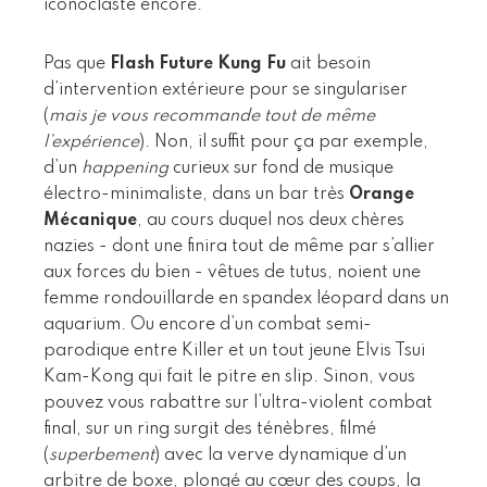
iconoclaste encore.
Pas que
Flash Future Kung Fu
ait besoin
d’intervention extérieure pour se singulariser
(
mais je vous recommande tout de même
l’expérience
). Non, il suffit pour ça par exemple,
d’un
happening
curieux sur fond de musique
électro-minimaliste, dans un bar très
Orange
Mécanique
, au cours duquel nos deux chères
nazies - dont une finira tout de même par s’allier
aux forces du bien - vêtues de tutus, noient une
femme rondouillarde en spandex léopard dans un
aquarium. Ou encore d’un combat semi-
parodique entre Killer et un tout jeune Elvis Tsui
Kam-Kong qui fait le pitre en slip. Sinon, vous
pouvez vous rabattre sur l’ultra-violent combat
final, sur un ring surgit des ténèbres, filmé
(
superbement
) avec la verve dynamique d’un
arbitre de boxe, plongé au cœur des coups, la