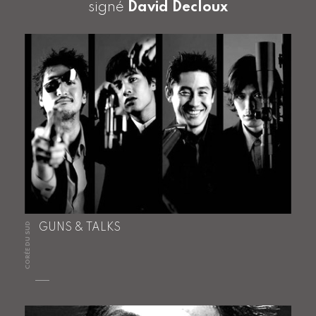
signé
David Decloux
CORÉE DU SUD
GUNS & TALKS