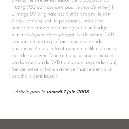
DVD sur le site de la maison de production Da
Huang (
15$ port compris pour le monde entier
) !
L’image DV originale est plutôt propre, le son
direct caméra l’est un peu moins, mais c’est
inhérent au mode de tournage et à un budget
minime (
13 jours de tournage
). Le deuxième DVD
contient un making-of ainsi que des bandes-
annonces. A ce prix là et pour un tel film, on aurait
tort de se priver. D’autant que le circuit restreint
de distribution du DVD (la maison de production)
fait de notre achat un acte de financement d’un
prochain petit bijou !
- Article paru le
samedi 7 juin 2008