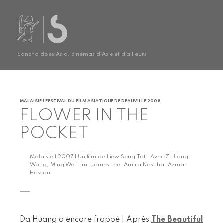
Sancho does Asia, cinémas d'Asie et d'ailleurs
MALAISIE | FESTIVAL DU FILM ASIATIQUE DE DEAUVILLE 2008
FLOWER IN THE
POCKET
Malaisie | 2007 | Un film de Liew Seng Tat | Avec Zi Jiang
Wong, Ming Wei Lim, James Lee, Amira Nasuha, Azman
Hassan
Da Huang a encore frappé ! Après
The Beautiful