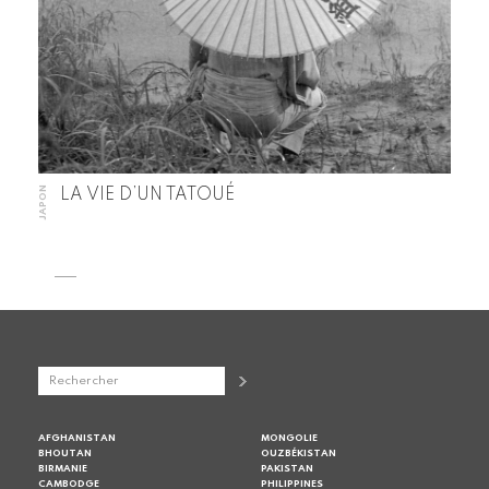
JAPON
LA VIE D’UN TATOUÉ
AFGHANISTAN
MONGOLIE
BHOUTAN
OUZBÉKISTAN
BIRMANIE
PAKISTAN
CAMBODGE
PHILIPPINES