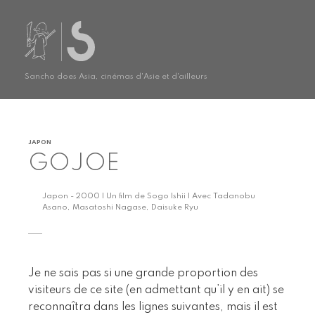
Sancho does Asia, cinémas d'Asie et d'ailleurs
JAPON
GOJOE
Japon - 2000 | Un film de Sogo Ishii | Avec Tadanobu
Asano, Masatoshi Nagase, Daisuke Ryu
Je ne sais pas si une grande proportion des
visiteurs de ce site (en admettant qu’il y en ait) se
reconnaîtra dans les lignes suivantes, mais il est