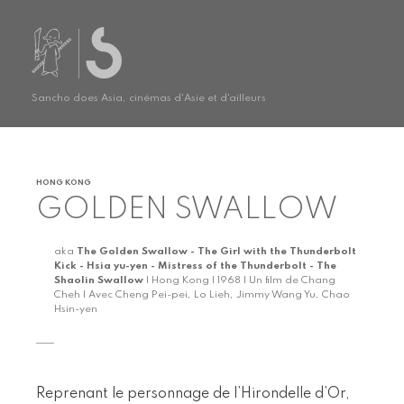
Sancho does Asia, cinémas d'Asie et d'ailleurs
HONG KONG
GOLDEN SWALLOW
aka
The Golden Swallow - The Girl with the Thunderbolt
Kick - Hsia yu-yen - Mistress of the Thunderbolt - The
Shaolin Swallow
| Hong Kong | 1968 | Un film de Chang
Cheh | Avec Cheng Pei-pei, Lo Lieh, Jimmy Wang Yu, Chao
Hsin-yen
Reprenant le personnage de l’Hirondelle d’Or,