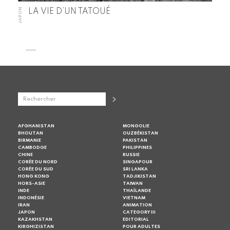
JAPON
LA VIE D’UN TATOUÉ
AFGHANISTAN
MONGOLIE
BHOUTAN
OUZBÉKISTAN
BIRMANIE
PAKISTAN
CAMBODGE
PHILIPPINES
CHINE
RUSSIE
CORÉE DU NORD
SINGAPOUR
CORÉE DU SUD
SRI LANKA
HONG KONG
TADJIKISTAN
HORS-ASIE
TAIWAN
INDE
THAÏLANDE
INDONÉSIE
VIETNAM
IRAN
ANIMATION
JAPON
CATEGORY III
KAZAKHSTAN
EDITORIAL
KIRGHIZISTAN
POUR ADULTES