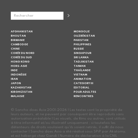
AFGHANISTAN
MONGOLIE
BHOUTAN
OUZBÉKISTAN
BIRMANIE
PAKISTAN
CAMBODGE
PHILIPPINES
CHINE
RUSSIE
CORÉE DU NORD
SINGAPOUR
CORÉE DU SUD
SRI LANKA
HONG KONG
TADJIKISTAN
HORS-ASIE
TAIWAN
INDE
THAÏLANDE
INDONÉSIE
VIETNAM
IRAN
ANIMATION
JAPON
CATEGORY III
KAZAKHSTAN
EDITORIAL
KIRGHIZISTAN
POUR ADULTES
MALAISIE
RENCONTRES
© Sancho does Asia 2001-2026 | Les textes sont la propriété de
leurs auteurs, et ne peuvent par conséquent être reproduits sans
autorisation préalable | Les visuels, de films ou autres, sont utilisés
à titre informatif et/ou illustratif uniquement ; si toutefois les
détenteurs de droits voulaient qu'ils soient retirés, il suffit de nous
contacter | Sancho does Asia a été réalisé sous SPiP par Akatomy,
et est hébergé chez Gandi | Numéro de déclaration à la CNIL :