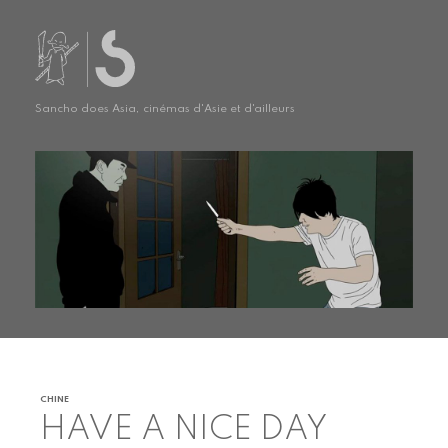
Sancho does Asia, cinémas d'Asie et d'ailleurs
CHINE
HAVE A NICE DAY