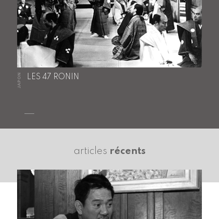
JAPON
LES 47 RONIN
articles
récents