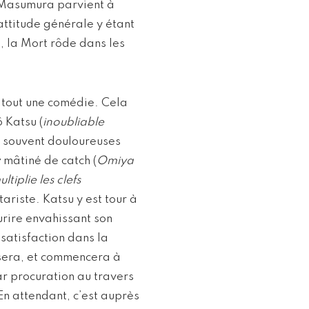
, Masumura parvient à
attitude générale y étant
, la Mort rôde dans les
 tout une comédie. Cela
ô Katsu (
inoubliable
t souvent douloureuses
r
mâtiné de catch (
Omiya
tiplie les clefs
ariste. Katsu y est tour à
ourire envahissant son
 satisfaction dans la
ssera, et commencera à
ar procuration au travers
En attendant, c’est auprès