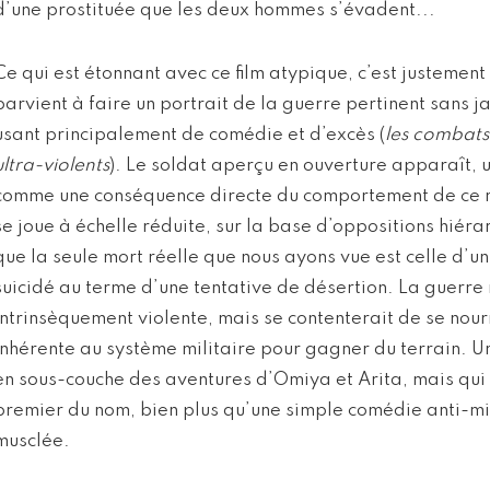
d’une prostituée que les deux hommes s’évadent...
Ce qui est étonnant avec ce film atypique, c’est justem
parvient à faire un portrait de la guerre pertinent sans j
usant principalement de comédie et d’excès (
les combats 
ultra-violents
). Le soldat aperçu en ouverture apparaît, un
comme une conséquence directe du comportement de ce 
se joue à échelle réduite, sur la base d’oppositions hiéra
que la seule mort réelle que nous ayons vue est celle d’u
suicidé au terme d’une tentative de désertion. La guerre
intrinsèquement violente, mais se contenterait de se nourr
inhérente au système militaire pour gagner du terrain. Un
en sous-couche des aventures d’Omiya et Arita, mais qui
premier du nom, bien plus qu’une simple comédie anti-mil
musclée.