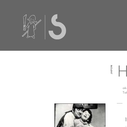
JAPON
H
a
Ta