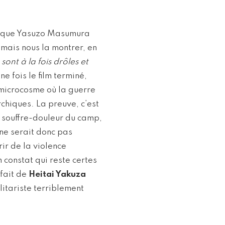
ent que Yasuzo Masumura
amais nous la montrer, en
sont à la fois drôles et
e fois le film terminé,
microcosme où la guerre
rchiques. La preuve, c’est
n souffre-douleur du camp,
 ne serait donc pas
ir de la violence
 constat qui reste certes
 fait de
Heitai Yakuza
itariste terriblement