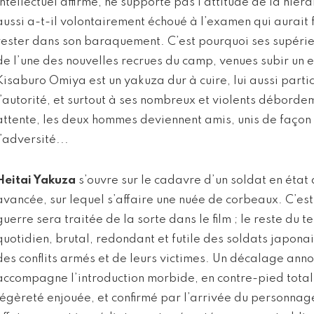
intellectuel affirmé, ne supporte pas l’attitude de la hiéra
aussi a-t-il volontairement échoué à l’examen qui aurait fai
rester dans son baraquement. C’est pourquoi ses supérieu
de l’une des nouvelles recrues du camp, venues subir un e
Kisaburo Omiya est un yakuza dur à cuire, lui aussi parti
l’autorité, et surtout à ses nombreux et violents déborde
attente, les deux hommes deviennent amis, unis de faço
l’adversité...
Heitai Yakuza
s’ouvre sur le cadavre d’un soldat en éta
avancée, sur lequel s’affaire une nuée de corbeaux. C’est 
guerre sera traitée de la sorte dans le film ; le reste du
quotidien, brutal, redondant et futile des soldats japona
des conflits armés et de leurs victimes. Un décalage ann
accompagne l’introduction morbide, en contre-pied total
légèreté enjouée, et confirmé par l’arrivée du personna