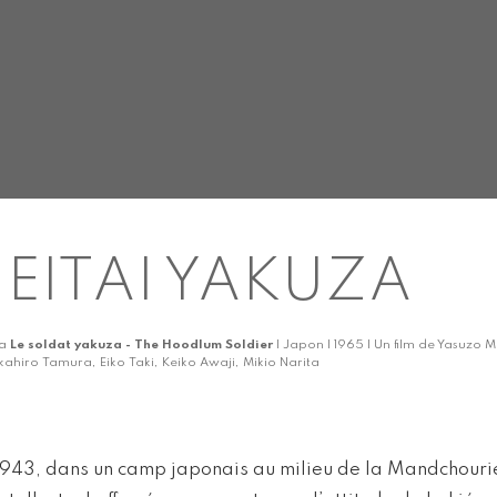
EITAI YAKUZA
ka
Le soldat yakuza - The Hoodlum Soldier
| Japon | 1965 | Un film de Yasuzo 
kahiro Tamura, Eiko Taki, Keiko Awaji, Mikio Narita
1943, dans un camp japonais au milieu de la Mandchourie