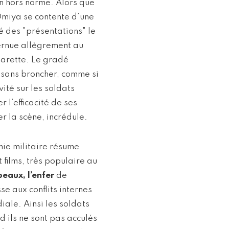
n hors norme. Alors que
Omiya se contente d’une
é des "présentations" le
ternue allègrement au
igarette. Le gradé
e sans broncher, comme si
ité sur les soldats
 l’efficacité de ses
r la scène, incrédule.
hie militaire résume
 films, très populaire au
peaux, l’enfer
de
 aux conflits internes
ale. Ainsi les soldats
 ils ne sont pas acculés