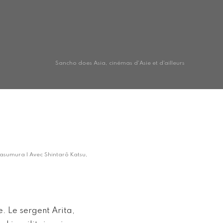
Sancho does Asia, cinémas d'Asie et d'ailleurs
Masumura | Avec Shintarô Katsu,
. Le sergent Arita,