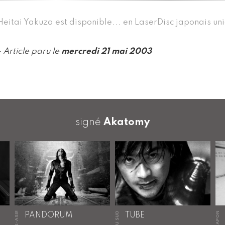
Heitai Yakuza est disponible... en LaserDisc japonais u
- Article paru le
mercredi 21 mai 2003
signé
Akatomy
HORS-ASIE
JAPON
PANDORUM
TUBE