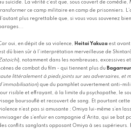
au suicide. La vérité c’est que, sous couvert de comédie
transformer ce camp militaire en camp de prisonniers. L’
d’autant plus regrettable que, si vous vous souvenez bien
parages...
Car oui, en dépit de sa violence,
Heitai Yakuza
est avant
est dû bien sûr à l’interprétation merveilleuse de Shintar
Zatoichi
), notamment dans les nombreuses, excessives e
scènes de combat du film - qui tiennent plus du
Bagarreu
saute littéralement à pieds joints sur ses adversaires, et mul
d’immobilisation
) que du pamphlet ouvertement anti-milit
tour risible et effrayant, à la limite du psychopathe, le s
visage boursouflé et recouvert de sang. Et pourtant cette
violence n’est pas si amusante ; Omiya lui-même s’en la
envisager de s’enfuir en compagnie d’Arita, qui se bat p
des conflits sanglants opposant Omiya à ses supérieurs. 