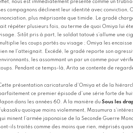
effet, nous est immédiatement présenté comme un trublio
ses compagnons déclinent leur identité avec conviction, 
énonciation, plus méprisante que timide. Le gradé charg
fait répéter plusieurs fois, au terme de quoi Omiya lui é
visage. Sitôt pris à part, le soldat tatoué s’allume une c
multiplie les coups portés au visage ; Omiya les encaiss
rien ne l’atteignait. Excédé, le gradé reporte son agressiv
environnants, les assommant un par un comme pour vérifier
coups. Pendant ce temps-là, Arita se contente de regarde
Cette présentation caricaturale d’Omiya et de la hiérarc
parfaitement ce premier épisode d’une série forte de huit
Japon dans les années 60. A la manière du
Sous les dra
Fukasaku quoique moins violemment, Masumura s’intéresse
qui minent l’armée japonaise de la Seconde Guerre Mondi
sont-ils traités comme des moins que rien, méprisés quand