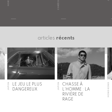
CORÉE DU SUD
articles
récents
JAPON
JAPON
HONG KONG
LE JEU LE PLUS
CHASSE À
DANGEREUX
L’HOMME : LA
RIVIÈRE DE
RAGE