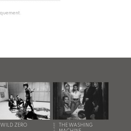
niquement.
HORS-ASIE
WILD ZERO
THE WASHING