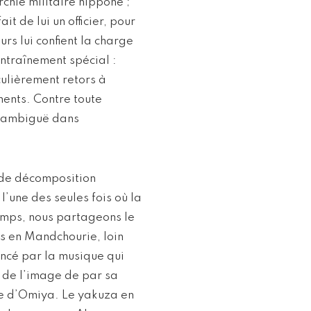
rchie militaire nippone ;
t de lui un officier, pour
rs lui confient la charge
ntraînement spécial :
culièrement retors à
ments. Contre toute
n ambiguë dans
t de décomposition
l’une des seules fois où la
 temps, nous partageons le
is en Mandchourie, loin
oncé par la musique qui
 de l’image de par sa
ge d’Omiya. Le yakuza en