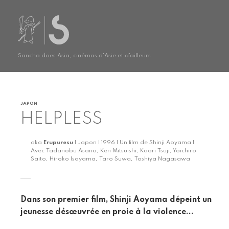
Sancho does Asia, cinémas d'Asie et d'ailleurs
JAPON
HELPLESS
aka
Erupuresu
| Japon | 1996 | Un film de Shinji Aoyama |
Avec Tadanobu Asano, Ken Mitsuishi, Kaori Tsuji, Yoichiro
Saito, Hiroko Isayama, Taro Suwa, Toshiya Nagasawa
Dans son premier film, Shinji Aoyama dépeint un
jeunesse désœuvrée en proie à la violence...