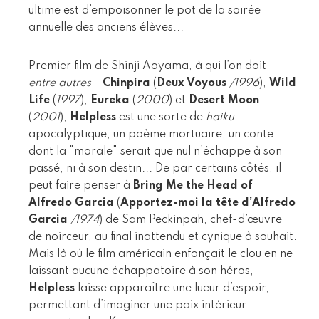
ultime est d’empoisonner le pot de la soirée
annuelle des anciens élèves...
Premier film de Shinji Aoyama, à qui l’on doit -
entre autres
-
Chinpira
(
Deux Voyous
/1996
),
Wild
Life
(
1997
),
Eureka
(
2000
) et
Desert Moon
(
2001
),
Helpless
est une sorte de
haiku
apocalyptique, un poème mortuaire, un conte
dont la "morale" serait que nul n’échappe à son
passé, ni à son destin... De par certains côtés, il
peut faire penser à
Bring Me the Head of
Alfredo Garcia
(
Apportez-moi la tête d’Alfredo
Garcia
/1974
) de Sam Peckinpah, chef-d’œuvre
de noirceur, au final inattendu et cynique à souhait.
Mais là où le film américain enfonçait le clou en ne
laissant aucune échappatoire à son héros,
Helpless
laisse apparaître une lueur d’espoir,
permettant d’imaginer une paix intérieur