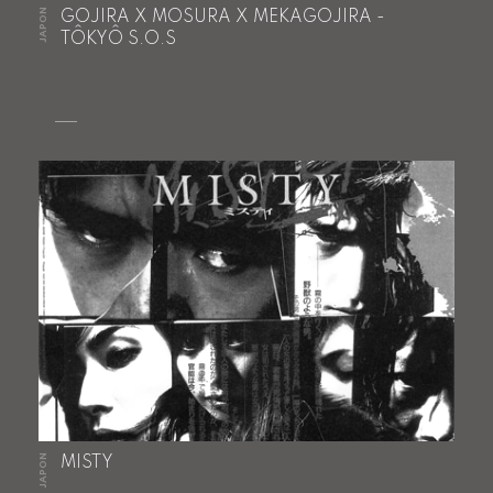
JAPON
GOJIRA X MOSURA X MEKAGOJIRA -
TÔKYÔ S.O.S
JAPON
MISTY