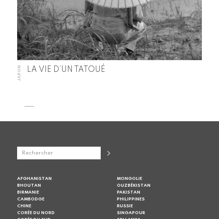
JAPON
LA VIE D’UN TATOUÉ
AFGHANISTAN
MONGOLIE
BHOUTAN
OUZBÉKISTAN
BIRMANIE
PAKISTAN
CAMBODGE
PHILIPPINES
CHINE
RUSSIE
CORÉE DU NORD
SINGAPOUR