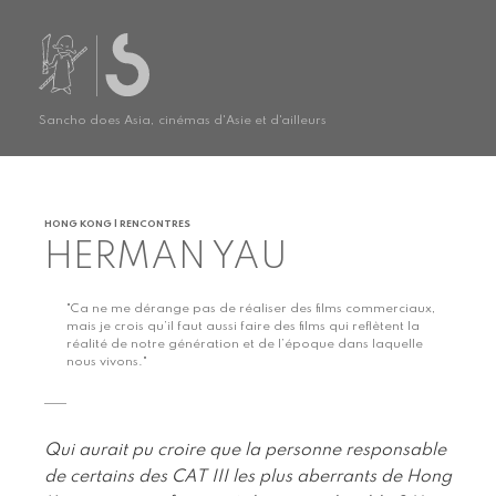
Sancho does Asia, cinémas d'Asie et d'ailleurs
HONG KONG | RENCONTRES
HERMAN YAU
"Ca ne me dérange pas de réaliser des films commerciaux,
mais je crois qu’il faut aussi faire des films qui reflètent la
réalité de notre génération et de l’époque dans laquelle
nous vivons."
Qui aurait pu croire que la personne responsable
de certains des CAT III les plus aberrants de Hong