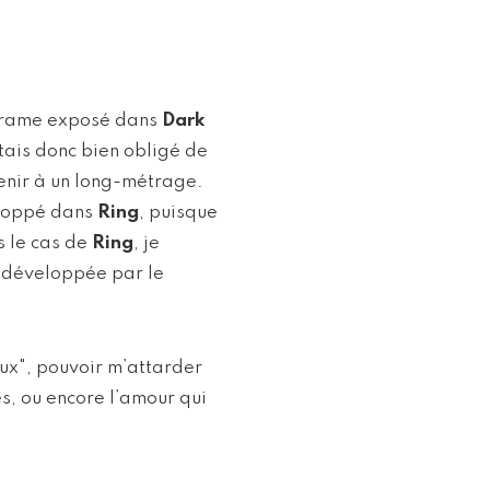
 drame exposé dans
Dark
’étais donc bien obligé de
venir à un long-métrage.
eloppé dans
Ring
, puisque
s le cas de
Ring
, je
on développée par le
maux", pouvoir m’attarder
es, ou encore l’amour qui