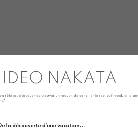
IDEO NAKATA
on rôle est d’essayer de trouver un moyen de concilier le réel et l’irréel, et le qu
en."
De la découverte d’une vocation...