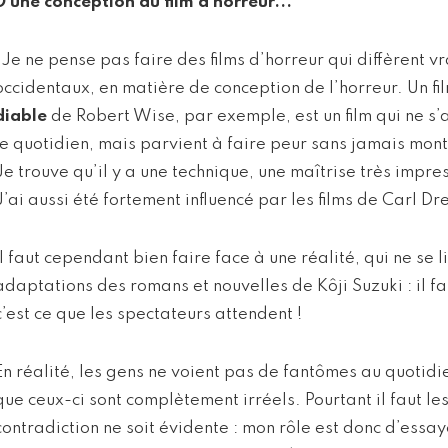
D’une conception du film d’horreur...
"Je ne pense pas faire des films d’horreur qui diffèrent v
occidentaux, en matière de conception de l’horreur. Un 
diable
de Robert Wise, par exemple, est un film qui ne s’
le quotidien, mais parvient à faire peur sans jamais mon
Je trouve qu’il y a une technique, une maîtrise très impres
J’ai aussi été fortement influencé par les films de Carl Dr
Il faut cependant bien faire face à une réalité, qui ne se 
adaptations des romans et nouvelles de Kôji Suzuki : il f
c’est ce que les spectateurs attendent !
En réalité, les gens ne voient pas de fantômes au quotidi
que ceux-ci sont complètement irréels. Pourtant il faut le
contradiction ne soit évidente : mon rôle est donc d’essa