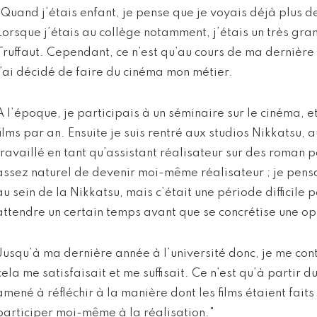
"Quand j’étais enfant, je pense que je voyais déjà plus d
Lorsque j’étais au collège notamment, j’étais un très gra
Truffaut. Cependant, ce n’est qu’au cours de ma dernière 
j’ai décidé de faire du cinéma mon métier.
A l’époque, je participais à un séminaire sur le cinéma, e
films par an. Ensuite je suis rentré aux studios Nikkatsu, a
travaillé en tant qu’assistant réalisateur sur des roman p
assez naturel de devenir moi-même réalisateur ; je pensai
au sein de la Nikkatsu, mais c’était une période difficile po
attendre un certain temps avant que se concrétise une op
Jusqu’à ma dernière année à l’université donc, je me conte
cela me satisfaisait et me suffisait. Ce n’est qu’à partir d
amené à réfléchir à la manière dont les films étaient faits
participer moi-même à la réalisation."