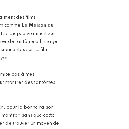
raiment des films
film comme
La Maison du
attarde pas vraiment sur
trer de fantôme à l’image.
sionnantes sur ce film.
eyer.
limite pas à mes
aut montrer des fantômes,
en, pour la bonne raison
s montrer, sans que cette
yer de trouver un moyen de