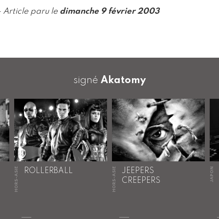
- Article paru le
dimanche 9 février 2003
signé
Akatomy
HORS-ASIE
HORS-ASIE
JAPON
ROLLERBALL
JEEPERS
CREEPERS