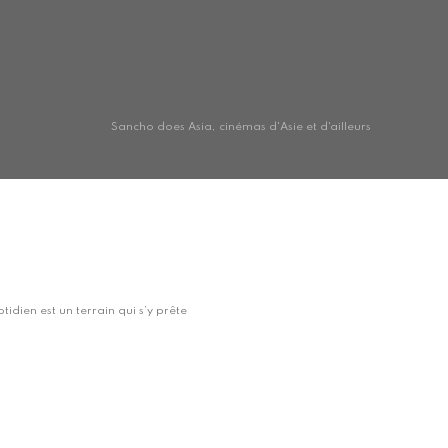
Sancho does Asia, cinémas d'Asie et d'ailleurs
otidien est un terrain qui s’y prête