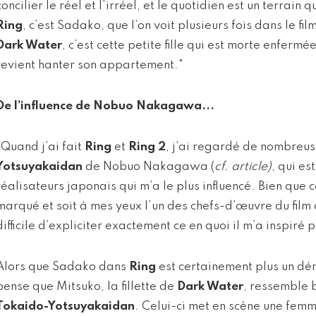
concilier le réel et l’irréel, et le quotidien est un terrain 
Ring
, c’est Sadako, que l’on voit plusieurs fois dans le fil
Dark Water
, c’est cette petite fille qui est morte enfermé
revient hanter son appartement."
De l’influence de Nobuo Nakagawa...
"Quand j’ai fait
Ring
et
Ring 2
, j’ai regardé de nombreus
Yotsuyakaidan
de Nobuo Nakagawa (
cf. article)
, qui es
réalisateurs japonais qui m’a le plus influencé. Bien que c
marqué et soit à mes yeux l’un des chefs-d’œuvre du film 
difficile d’expliciter exactement ce en quoi il m’a inspiré 
Alors que Sadako dans
Ring
est certainement plus un dé
pense que Mitsuko, la fillette de
Dark Water
, ressemble
Tokaido-Yotsuyakaidan
. Celui-ci met en scène une femm