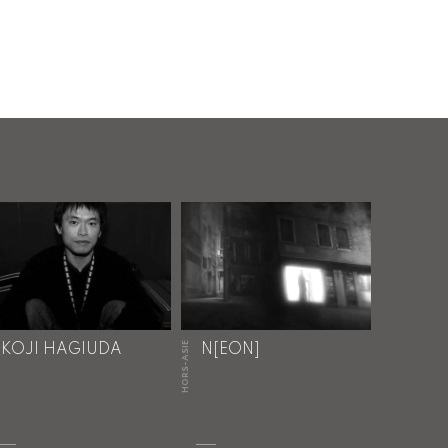
HORS-ASIE
KOJI HAGIUDA
N[EON]