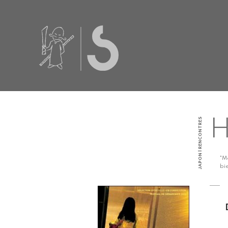
JAPON | RENCONTRES
H
"M
bi