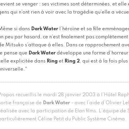
revient se venger ; ses victimes sont déterminées, et elle 
gens qui n’ont rien à voir avec la tragédie qu’elle a vécue
Même si dans
Dark Water
l’héroïne et sa fille emménag
un peu par hasard, ce n’est finalement pas complètement 
de Mitsuko s’attaque à elles. Dans ce rapprochement a
je pense que
Dark Water
développe une forme d’horreur 
celle explicitée dans
Ring
et
Ring 2
, qui est à la fois pl
universelle."
Propos recueillis le mardi 28 janvier 2003 à l’Hôtel Raph
sortie française de
Dark Water
- avec l’aide d’Olivier L
réalisée avec la participation de Elan films. L’équipe de 
particulièrement Céline Petit du Public Système Cinéma.