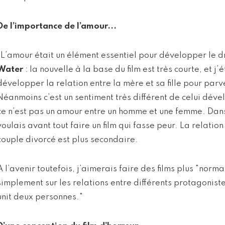
De l’importance de l’amour...
"L’amour était un élément essentiel pour développer le
Water
: la nouvelle à la base du film est très courte, et j
développer la relation entre la mère et sa fille pour par
Néanmoins c’est un sentiment très différent de celui dév
ce n’est pas un amour entre un homme et une femme. Dan
voulais avant tout faire un film qui fasse peur. La relati
couple divorcé est plus secondaire.
A l’avenir toutefois, j’aimerais faire des films plus "nor
simplement sur les relations entre différents protagonist
unit deux personnes."