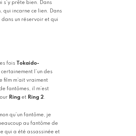
qui s’y prête bien. Dans
m, qui incarne ce lien. Dans
e dans un réservoir et qui
es fois
Tokaido-
t certainement l’un des
e film m’ait vraiment
de fantômes, il m’est
pour
Ring
et
Ring 2
.
mon qu’un fantôme, je
 beaucoup au fantôme de
e qui a été assassinée et