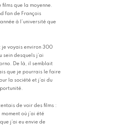
e films que la moyenne.
nd fan de François
année à l’université que
t je voyais environ 300
u sein desquels j’ai
orno. De là, il semblait
s que je pourrais le faire
ur la société et j’ai du
portunité.
ntais de voir des films :
u moment où j’ai été
 que j’ai eu envie de