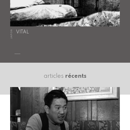
JAPON
VITAL
articles
récents