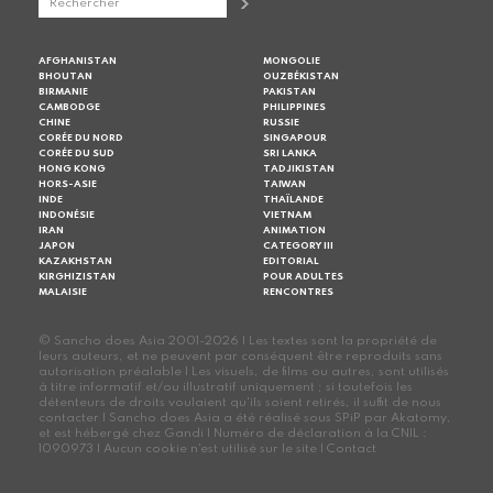
AFGHANISTAN
MONGOLIE
BHOUTAN
OUZBÉKISTAN
BIRMANIE
PAKISTAN
CAMBODGE
PHILIPPINES
CHINE
RUSSIE
CORÉE DU NORD
SINGAPOUR
CORÉE DU SUD
SRI LANKA
HONG KONG
TADJIKISTAN
HORS-ASIE
TAIWAN
INDE
THAÏLANDE
INDONÉSIE
VIETNAM
IRAN
ANIMATION
JAPON
CATEGORY III
KAZAKHSTAN
EDITORIAL
KIRGHIZISTAN
POUR ADULTES
MALAISIE
RENCONTRES
© Sancho does Asia 2001-2026 | Les textes sont la propriété de
leurs auteurs, et ne peuvent par conséquent être reproduits sans
autorisation préalable | Les visuels, de films ou autres, sont utilisés
à titre informatif et/ou illustratif uniquement ; si toutefois les
détenteurs de droits voulaient qu'ils soient retirés, il suffit de nous
contacter | Sancho does Asia a été réalisé sous SPiP par Akatomy,
et est hébergé chez Gandi | Numéro de déclaration à la CNIL :
1090973 | Aucun cookie n'est utilisé sur le site |
Contact