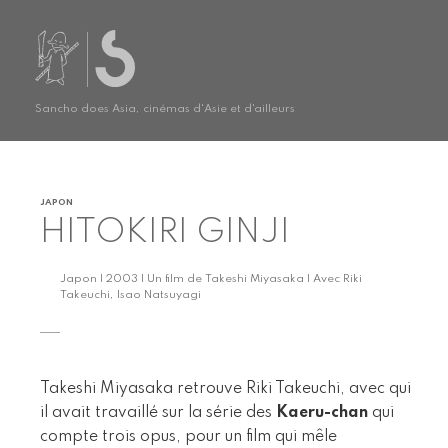
Sancho does Asia, cinémas d'Asie et d'ailleurs
JAPON
HITOKIRI GINJI
Japon | 2003 | Un film de Takeshi Miyasaka | Avec Riki
Takeuchi, Isao Natsuyagi
Takeshi Miyasaka retrouve Riki Takeuchi, avec qui
il avait travaillé sur la série des
Kaeru-chan
qui
compte trois opus, pour un film qui mêle