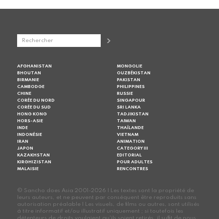
AFGHANISTAN
MONGOLIE
BHOUTAN
OUZBÉKISTAN
BIRMANIE
PAKISTAN
CAMBODGE
PHILIPPINES
CHINE
RUSSIE
CORÉE DU NORD
SINGAPOUR
CORÉE DU SUD
SRI LANKA
HONG KONG
TADJIKISTAN
HORS-ASIE
TAIWAN
INDE
THAÏLANDE
INDONÉSIE
VIETNAM
IRAN
ANIMATION
JAPON
CATEGORY III
KAZAKHSTAN
EDITORIAL
KIRGHIZISTAN
POUR ADULTES
MALAISIE
RENCONTRES
© Sancho does Asia 2001-2026 | Les textes sont la propriété de
leurs auteurs, et ne peuvent par conséquent être reproduits sans
autorisation préalable | Les visuels, de films ou autres, sont utilisés
à titre informatif et/ou illustratif uniquement ; si toutefois les
détenteurs de droits voulaient qu'ils soient retirés, il suffit de nous