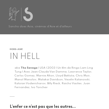
Sancho does Asia, cinémas d'Asie et d'ailleurs
HORS-ASIE
IN HELL
aka
The Savage
| USA | 2003 | Un film de Ringo Lam Ling
Tung | Avec Jean-Claude Van Damme, Lawrence Taylor,
Carlos Gomez, Marnie Alton, Lloyd Battista, Chris Moir,
Manol Manolov, Malakai Davidson, Veselin Kalanovski,
Kaloian Vodenicharov, Billy Rieck, Raicho Vasilev, Juan
Fernandez, Ivo Tonchev
L’enfer ce n’est pas que les autres...