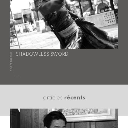
CORÉE DU SUD
SHADOWLESS SWORD
articles
récents