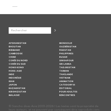
AFGHANISTAN
MONGOLIE
BHOUTAN
OUZBÉKISTAN
BIRMANIE
PAKISTAN
CAMBODGE
PHILIPPINES
CHINE
RUSSIE
CORÉE DU NORD
SINGAPOUR
CORÉE DU SUD
SRI LANKA
HONG KONG
TADJIKISTAN
HORS-ASIE
TAIWAN
INDE
THAÏLANDE
INDONÉSIE
VIETNAM
IRAN
ANIMATION
JAPON
CATEGORY III
KAZAKHSTAN
EDITORIAL
KIRGHIZISTAN
POUR ADULTES
MALAISIE
RENCONTRES
© Sancho does Asia 2001-2026 | Les textes sont la propriété de
leurs auteurs, et ne peuvent par conséquent être reproduits sans