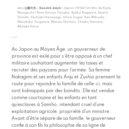
aka
山椒大夫 - Sanshō dayū
| Japon | 1954 | Un film de Kenji
Mizoguchi | Avec Kinuyo Tanaka, Kyōko Kagawa, Eitarō
Shindō, Yoshiaki Hanayagi, Ichirō Sugai, Ken Mitsuda,
Masahiko Tsugawa, Masao Shimizu, Chieko Naniwa,
Akitake Kōno
Au Japon au Moyen Âge, un gouverneur de
province est exilé pour s’être opposé à un chef
militaire souhaitant augmenter les taxes et
recruter des paysans pour l’armée. Sa femme
Nakagimi et ses enfants Anju et Zushio prennent la
route pour rejoindre la famille de celle-ci, mais
sont kidnappés par des bandits. Elle est vendue
comme courtisane et les enfants en tant
qu’esclaves à Sansho, intendant cruel d’une
exploitation agricole, propriété d’un ministre.
Avant d’être séparé de sa famille, le gouverneur
confie à son fils la philosophie de sa ligne de