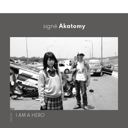
signé
Akatomy
JAPON
I AM A HERO