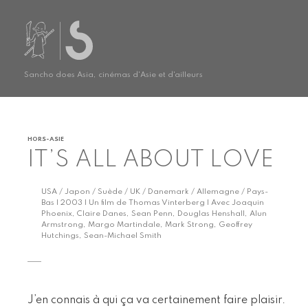
Sancho does Asia, cinémas d'Asie et d'ailleurs
HORS-ASIE
IT’S ALL ABOUT LOVE
USA / Japon / Suède / UK / Danemark / Allemagne / Pays-
Bas | 2003 | Un film de Thomas Vinterberg | Avec Joaquin
Phoenix, Claire Danes, Sean Penn, Douglas Henshall, Alun
Armstrong, Margo Martindale, Mark Strong, Geoffrey
Hutchings, Sean-Michael Smith
J’en connais à qui ça va certainement faire plaisir.