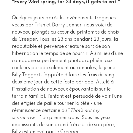
"Every 23rd spring, for 23 days, it gets to eat."
Quelques jours après les évènements tragiques
vécus par Trish et Darry Jenner, nous voici de
nouveau plongés au cœur du printemps de choix
du Creeper. Tous les 23 ans pendant 23 jours, la
redoutable et perverse créature sort de son
hibernation le temps de se nourrir. Au milieu d’une
campagne superbement photographiée, aux
couleurs paradoxalement automnales, le jeune
Billy Taggart s’apprête à faire les frais du vingt-
deuxième jour de cette faste période. Attelé à
l’installation de nouveaux épouvantails sur le
terrain familial, l’enfant est persuadé de voir l’une
des effigies de paille tourner la tête - une
réminiscence certaine du "
That’s not my
scarecrow...
" du premier opus. Sous les yeux
impuissants de son grand frère et de son père,
Billy est enlevé par le Creeper.