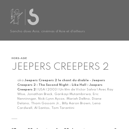
Sancho does Asia, cinémas d'Asie et d'ailleurs
HORS-ASIE
JEEPERS CREEPERS 2
aka
Jeepers Creepers 2 le chant du diable - Jeepers
Creepers 2 : The Second Night - Like Hell : Jeepers
Creepers 2
| USA | 2003 | Un film de Victor Salva | Avec Ray
Wise, Jonathan Breck, Garikayi Mutambirwa, Eric
Nenninnger, Nicki Lynn Aycox, Marieh Delfino, Diane
Delano, Thom Gossom Jr., Billy Aaron Brown, Lena
Cardwell, Al Santos, Tom Tarantini