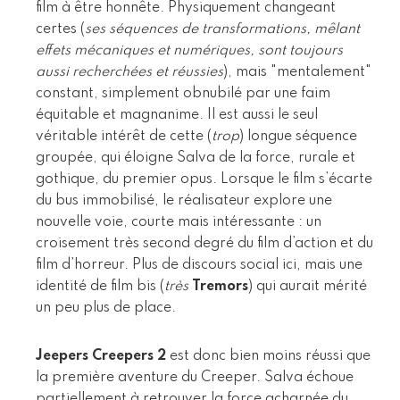
film à être honnête. Physiquement changeant
certes (
ses séquences de transformations, mêlant
effets mécaniques et numériques, sont toujours
aussi recherchées et réussies
), mais "mentalement"
constant, simplement obnubilé par une faim
équitable et magnanime. Il est aussi le seul
véritable intérêt de cette (
trop
) longue séquence
groupée, qui éloigne Salva de la force, rurale et
gothique, du premier opus. Lorsque le film s’écarte
du bus immobilisé, le réalisateur explore une
nouvelle voie, courte mais intéressante : un
croisement très second degré du film d’action et du
film d’horreur. Plus de discours social ici, mais une
identité de film bis (
très
Tremors
) qui aurait mérité
un peu plus de place.
Jeepers Creepers 2
est donc bien moins réussi que
la première aventure du Creeper. Salva échoue
partiellement à retrouver la force acharnée du