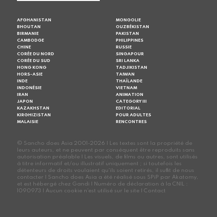
AFGHANISTAN
MONGOLIE
BHOUTAN
OUZBÉKISTAN
BIRMANIE
PAKISTAN
CAMBODGE
PHILIPPINES
CHINE
RUSSIE
CORÉE DU NORD
SINGAPOUR
CORÉE DU SUD
SRI LANKA
HONG KONG
TADJIKISTAN
HORS-ASIE
TAIWAN
INDE
THAÏLANDE
INDONÉSIE
VIETNAM
IRAN
ANIMATION
JAPON
CATEGORY III
KAZAKHSTAN
EDITORIAL
KIRGHIZISTAN
POUR ADULTES
MALAISIE
RENCONTRES
© Sancho does Asia 2001-2026 | Les textes sont la propriété de
leurs auteurs, et ne peuvent par conséquent être reproduits sans
autorisation préalable | Les visuels, de films ou autres, sont utilisés
à titre informatif et/ou illustratif uniquement ; si toutefois les
détenteurs de droits voulaient qu'ils soient retirés, il suffit de nous
contacter | Sancho does Asia a été réalisé sous SPiP par Akatomy,
et est hébergé chez Gandi | Numéro de déclaration à la CNIL :
1090973 | Aucun cookie n'est utilisé sur le site |
Contact