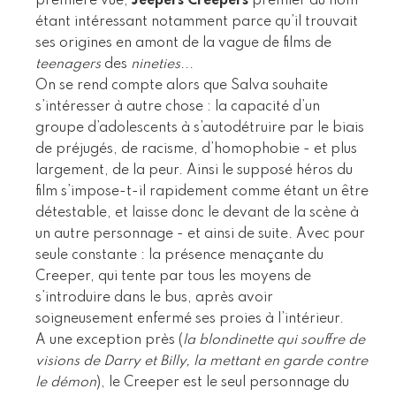
première vue,
Jeepers Creepers
premier du nom
étant intéressant notamment parce qu’il trouvait
ses origines en amont de la vague de films de
teenagers
des
nineties
...
On se rend compte alors que Salva souhaite
s’intéresser à autre chose : la capacité d’un
groupe d’adolescents à s’autodétruire par le biais
de préjugés, de racisme, d’homophobie - et plus
largement, de la peur. Ainsi le supposé héros du
film s’impose-t-il rapidement comme étant un être
détestable, et laisse donc le devant de la scène à
un autre personnage - et ainsi de suite. Avec pour
seule constante : la présence menaçante du
Creeper, qui tente par tous les moyens de
s’introduire dans le bus, après avoir
soigneusement enfermé ses proies à l’intérieur.
A une exception près (
la blondinette qui souffre de
visions de Darry et Billy, la mettant en garde contre
le démon
), le Creeper est le seul personnage du