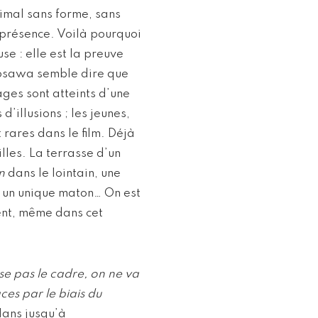
nimal sans forme, sans
 présence. Voilà pourquoi
se : elle est la preuve
Kurosawa semble dire que
ges sont atteints d’une
d’illusions ; les jeunes,
 rares dans le film. Déjà
lles. La terrasse d’un
n
dans le lointain, une
r un unique maton… On est
ment, même dans cet
se pas le cadre, on ne va
es par le biais du
plans jusqu’à