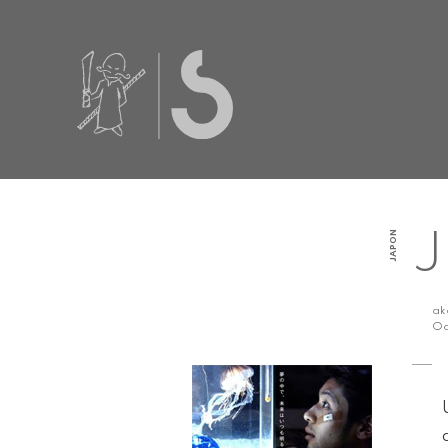
JAPON
J
a
Od