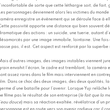
l’inconfortable de sorte que cette léthargie soit, de fait
Les personnages deviennent alors les victimes du monde e
caméra enregistre un évènement qui se déroule face à elle
Cette passivité apporte une distance qui bien souvent d
dramatique des actions : un suicide, une tuerie, autant d
désamorcés par une image immobile, lointaine. Une fois 
passe pas, il est. Cet aspect est renforcé par la superbe 
Mais d’autres images, des images instables viennent jur
grain envahit l’écran, le cadre est tremblant, la caméra
sont assez rares dans le film mais interviennent en contrepo
film. Dans ce choc des deux images, des deux qualités, la 
germe d’une bataille pour l’avenir. Lorsque Yuji relâche
ne filme pas le résultat de son entreprise (
le fait que la 
l’eau douce
) mais sa réaction exaltée, révélatrice d’un 
personnage est en route vers son avenir radieux car il co