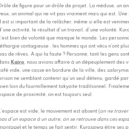
Drôle de figure pour un drôle de projet. La méduse, un a
yeux, un animal qui ne vit pas vraiment mais qui est. Une
il est si important de la relâcher, même si elle est venimeu
d’une activité, le résultat d’un travail, d’une volonté. 
c’est bien de volonté que manque le monde. Les personna
léthargie contagieuse : les hommes qui ont vécu n’ont plus 
pas de rêves. A qui la faute ? Personne, tant les gens sont
dans
Kairo
, nous avions affaire à un dépeuplement des vi
café vide, une casse en bordure de la ville, des
salaryme
prison ne semblant contenir qu’un seul détenu, gardé pa
bien loin du fourmillement tokyoïte traditionnel. Finale
espace de proximité, on est toujours seul.
L’espace est vide, le mouvement est absent (
on ne traver
pas d’un espace à un autre, on se retrouve dans ces espac
montage
) et le temps se fait sentir. Kurosawa étire ses 