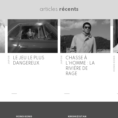
articles
récents
JAPON
JAPON
HONG KONG
LE JEU LE PLUS
CHASSE À
DANGEREUX
L’HOMME : LA
RIVIÈRE DE
RAGE
HONG KONG
KIRGHIZISTAN