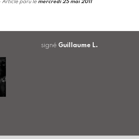
- Article paru le
mercredi 25 mai 2011
signé
Guillaume L.