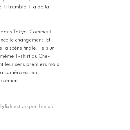
 il tremble, il a de la
t dans Tokyo. Comment
nonce le changement. Et
 la scène finale. Tels un
e même T-shirt du Che-
nt leur sens premiers mais
la caméra est en
forcément…
lyfish
est disponible un