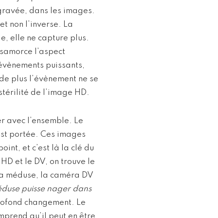
, gravée, dans les images.
t non l’inverse. La
, elle ne capture plus.
ésamorce l’aspect
’évènements puissants,
de plus l’évènement ne se
stérilité de l’image HD.
er avec l’ensemble. Le
 est portée. Ces images
int, et c’est là la clé du
HD et le DV, on trouve le
 la méduse, la caméra DV
méduse puisse nager dans
profond changement. Le
mprend qu’il peut en être