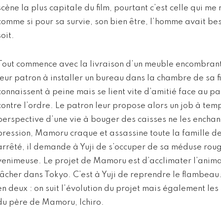
scène la plus capitale du film, pourtant c’est celle qui m
comme si pour sa survie, son bien être, l’homme avait beso
soit.
Tout commence avec la livraison d’un meuble encombrant
leur patron à installer un bureau dans la chambre de sa fi
connaissent à peine mais se lient vite d’amitié face au pa
contre l’ordre. Le patron leur propose alors un job à temp
perspective d’une vie à bouger des caisses ne les enchan
pression, Mamoru craque et assassine toute la famille de s
arrêté, il demande à Yuji de s’occuper de sa méduse rou
venimeuse. Le projet de Mamoru est d’acclimater l’animal
lâcher dans Tokyo. C’est à Yuji de reprendre le flambeau. 
en deux : on suit l’évolution du projet mais également le
du père de Mamoru, Ichiro.