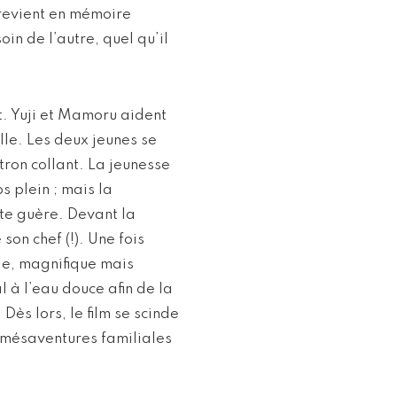
e revient en mémoire
in de l’autre, quel qu’il
. Yuji et Mamoru aident
lle. Les deux jeunes se
tron collant. La jeunesse
s plein ; mais la
te guère. Devant la
on chef (!). Une fois
ge, magnifique mais
 à l’eau douce afin de la
Dès lors, le film se scinde
s mésaventures familiales