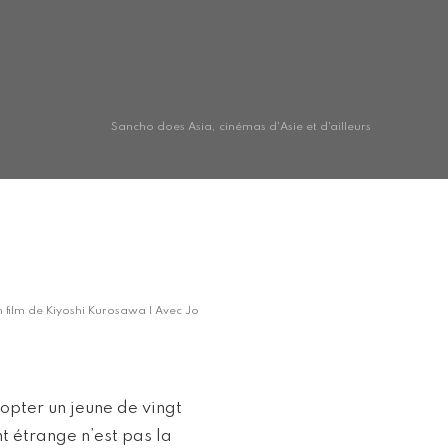
Sancho does Asia, cinémas d'Asie et d'ailleurs
n film de Kiyoshi Kurosawa | Avec Jo
opter un jeune de vingt
t étrange n’est pas la