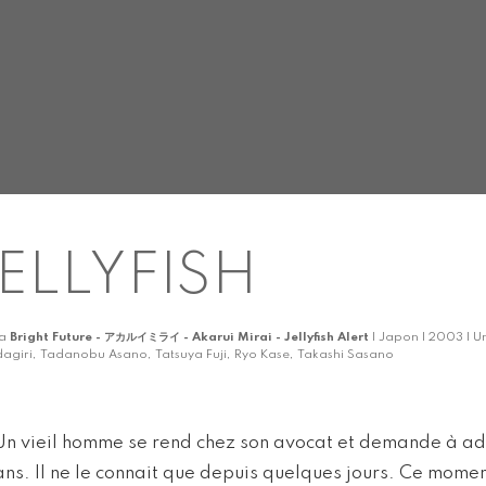
ELLYFISH
ka
Bright Future - アカルイミライ - Akarui Mirai - Jellyfish Alert
| Japon | 2003 | U
agiri, Tadanobu Asano, Tatsuya Fuji, Ryo Kase, Takashi Sasano
Un vieil homme se rend chez son avocat et demande à ad
ans. Il ne le connait que depuis quelques jours. Ce momen