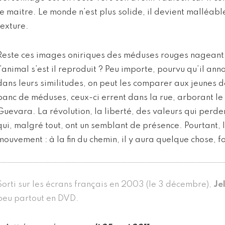
le maitre. Le monde n’est plus solide, il devient malléable,
texture.
Reste ces images oniriques des méduses rouges nagean
l’animal s’est il reproduit ? Peu importe, pourvu qu’il an
dans leurs similitudes, on peut les comparer aux jeunes de
banc de méduses, ceux-ci errent dans la rue, arborant l
Guevara. La révolution, la liberté, des valeurs qui perde
qui, malgré tout, ont un semblant de présence. Pourtant, 
mouvement : à la fin du chemin, il y aura quelque chose, 
Sorti sur les écrans français en 2003 (le 3 décembre),
Jel
peu partout en DVD.