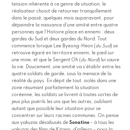
tension inhérente à ce genre de situation, le
réalisateur choisit de retourner tranquillement
dans le passé, quelques mois auparavant, pour
dépeindre la naissance d’une amitié entre quatre
personnes que l’Histoire place en ennemi : deux
gardes du Sud et deux gardes du Nord. Tout
commence lorsque Lee Byeong-Heon (
du Sud
) se
retrouve égaré en territoire ennemi, le pied sur
une mine, et que le Sergent Oh (
du Nord
) lui sauve
la vie. Doucement, une amitié va s’établir entre les
quatre soldats de garde, sous la menace de la
réalité du pays. En dépit de tout, isolés dans une
zone résumant parfaitement la situation
coréenne, les soldats se livrent à toutes sortes de
jeux plus puérils les uns que les autres, oubliant
autant que possible leur situation pour se
concentrer sur leurs racines communes. On pense
aux yakuzas désabusés de
Sonatine
- à tous les
yakuzas des films de Kitano, d’ailleurs - pour la