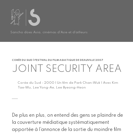
Sancho does Asia, cinémas d'Asie et d'ailleurs
CORÉE DU SUD | FESTIVAL DU FILM ASIATIQUE DE DEAUVILLE 2007
JOINT SECURITY AREA
Corée du Sud - 2000 | Un film de Park Chan-Wuk | Avec Kim
Tae-Wu, Lee Yong-Ae, Lee Byeong-Heon
De plus en plus, on entend des gens se plaindre de
la couverture médiatique systématiquement
apportée à l’annonce de la sortie du moindre film