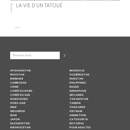
JAPON
LA VIE D’UN TATOUÉ
AFGHANISTAN
MONGOLIE
BHOUTAN
OUZBÉKISTAN
BIRMANIE
PAKISTAN
CAMBODGE
PHILIPPINES
CHINE
RUSSIE
CORÉE DU NORD
SINGAPOUR
CORÉE DU SUD
SRI LANKA
HONG KONG
TADJIKISTAN
HORS-ASIE
TAIWAN
INDE
THAÏLANDE
INDONÉSIE
VIETNAM
IRAN
ANIMATION
JAPON
CATEGORY III
KAZAKHSTAN
EDITORIAL
KIRGHIZISTAN
POUR ADULTES