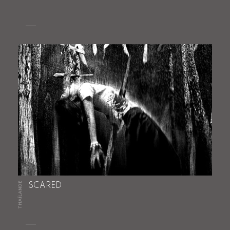
THAÏLANDE
SCARED