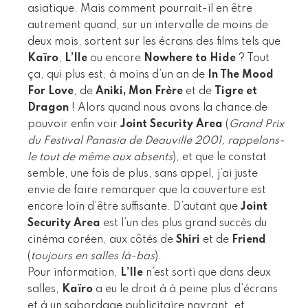
asiatique. Mais comment pourrait-il en être
autrement quand, sur un intervalle de moins de
deux mois, sortent sur les écrans des films tels que
Kaïro
,
L’Ile
ou encore
Nowhere to Hide
? Tout
ça, qui plus est, à moins d’un an de
In The Mood
For Love
, de
Aniki, Mon Frère
et de
Tigre et
Dragon
! Alors quand nous avons la chance de
pouvoir enfin voir
Joint Security Area
(
Grand Prix
du Festival Panasia de Deauville 2001, rappelons-
le tout de même aux absents
), et que le constat
semble, une fois de plus, sans appel, j’ai juste
envie de faire remarquer que la couverture est
encore loin d’être suffisante. D’autant que
Joint
Security Area
est l’un des plus grand succès du
cinéma coréen, aux côtés de
Shiri
et de
Friend
(
toujours en salles là-bas
).
Pour information,
L’Ile
n’est sorti que dans deux
salles,
Kaïro
a eu le droit à à peine plus d’écrans
et à un sabordage publicitaire navrant, et