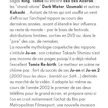
sagas
Ring
,
Tomie
ou encore
Eko Eko Azarak
;
les "stand-alone"
Dark Water
,
Uzumaki
et autres
Kakashi
... Autant de titres qui ont soufflé un vent
d’effroi sur l’archipel nippon au cours des
dernières années, avant d’étendre leur influence
au reste du monde - par le biais de festivals,
distributions limitées, sorties en DVD ou, dans le
"pire" des cas, de remakes.
La nouvelle mythologie coqueluche des nippons
s’intitule
Ju-on
; son créateur Takashi Shimizu n’est
pas inconnu de ces pages puisqu’il a déjà réalisé
l’excellent
Tomie Re-birth
. Le metteur en scène ne
chôme pas : fort du succès de ses
Ju-on
et
Ju-on 2
(
2000 tous les deux ; bientôt sur SdA...
) destinés
au marché de la vidéo, il adapte lui-même au
cours de l’année 2002 le premier de ses deux
téléfilms pour le grand écran, et prépare ainsi si
l’on en croit notamment l’achat du film par
Metropolitan Filmexport, une nouvelle invasion