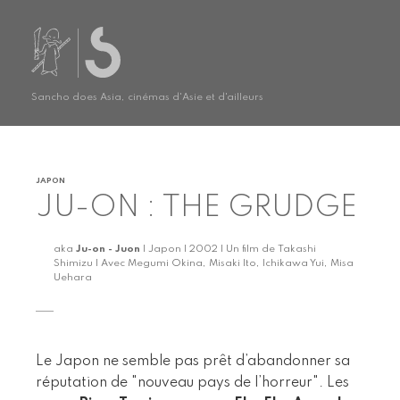
Sancho does Asia, cinémas d'Asie et d'ailleurs
JAPON
JU-ON : THE GRUDGE
aka
Ju-on - Juon
| Japon | 2002 | Un film de Takashi
Shimizu | Avec Megumi Okina, Misaki Ito, Ichikawa Yui, Misa
Uehara
Le Japon ne semble pas prêt d’abandonner sa
réputation de "nouveau pays de l’horreur". Les