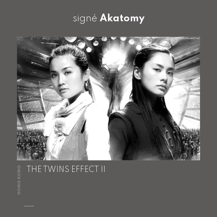
signé
Akatomy
HONG KONG
THE TWINS EFFECT II