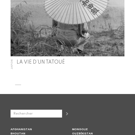
JAPON
LA VIE D’UN TATOUÉ
AFGHANISTAN
MONGOLIE
BHOUTAN
OUZBÉKISTAN