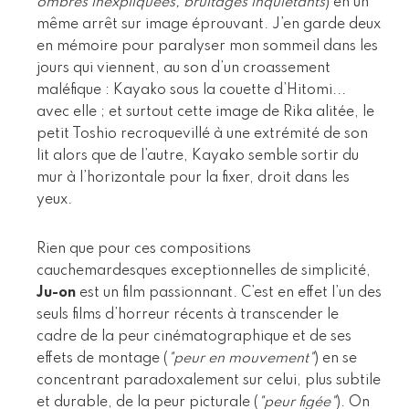
ombres inexpliquées, bruitages inquiétants
) en un
même arrêt sur image éprouvant. J’en garde deux
en mémoire pour paralyser mon sommeil dans les
jours qui viennent, au son d’un croassement
maléfique : Kayako sous la couette d’Hitomi...
avec elle ; et surtout cette image de Rika alitée, le
petit Toshio recroquevillé à une extrémité de son
lit alors que de l’autre, Kayako semble sortir du
mur à l’horizontale pour la fixer, droit dans les
yeux.
Rien que pour ces compositions
cauchemardesques exceptionnelles de simplicité,
Ju-on
est un film passionnant. C’est en effet l’un des
seuls films d’horreur récents à transcender le
cadre de la peur cinématographique et de ses
effets de montage (
"peur en mouvement"
) en se
concentrant paradoxalement sur celui, plus subtile
et durable, de la peur picturale (
"peur figée"
). On