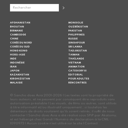
AFGHANISTAN
MONGOLIE
BHOUTAN
OUZBÉKISTAN
BIRMANIE
PAKISTAN
CAMBODGE
PHILIPPINES
CHINE
RUSSIE
CORÉE DU NORD
SINGAPOUR
CORÉE DU SUD
SRI LANKA
HONG KONG
TADJIKISTAN
HORS-ASIE
TAIWAN
INDE
THAÏLANDE
INDONÉSIE
VIETNAM
IRAN
ANIMATION
JAPON
CATEGORY III
KAZAKHSTAN
EDITORIAL
KIRGHIZISTAN
POUR ADULTES
MALAISIE
RENCONTRES
© Sancho does Asia 2001-2026 | Les textes sont la propriété de
leurs auteurs, et ne peuvent par conséquent être reproduits sans
autorisation préalable | Les visuels, de films ou autres, sont utilisés
à titre informatif et/ou illustratif uniquement ; si toutefois les
détenteurs de droits voulaient qu'ils soient retirés, il suffit de nous
contacter | Sancho does Asia a été réalisé sous SPiP par Akatomy,
et est hébergé chez Gandi | Numéro de déclaration à la CNIL :
1090973 | Aucun cookie n'est utilisé sur le site |
Contact