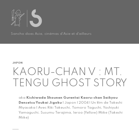
Sancho does Asia, cinémas d'Asie et d'ailleurs
JAPON
KAORU-CHAN V : MT.
TENGU GHOST STORY
aka
Kishiwada Shounen Gurentai Kaoru-chan Saikyou
Densetsu Youkai Jigoku
| Japon | 2004 | Un film de Takeshi
Miyasaka | Avec Riki Takeuchi, Tomoro Taguchi, Yoshiyuki
Yamaguchi, Susumu Terajima, Ieroo (Yellow) Miike (Takeshi
Miike)