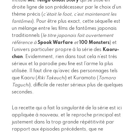
intitulé
Mt. Tengu Ghost Story
qui se situe en
droite ligne de son prédécesseur par le choix d’un
thème précis (
c’était le foot, c’est maintenant les
fantômes
). Pour être plus exact, cette séquelle est
un mélange entre les films de fantômes japonais
traditionnels (
le titre japonais fait ouvertement
référence à
Spook Warfare
et
100 Monsters
) et
l’univers particulier propre à la série des
Kaoru-
chan
. Evidemment, rien dans tout cela n’est très
sérieux et la parodie peu fine est l’arme la plus
utilisée. Il faut dire qu’avec des personnages tels
que Kaoru (
Riki Takeuchi
) et Kuramoto (
Tomoro
Taguchi
), difficile de rester sérieux plus de quelques
secondes.
La recette qui a fait la singularité de la série est ici
appliquée à nouveau, et le reproche principal est
justement dans la trop grande répétitivité par
rapport aux épisodes précédents, que ne