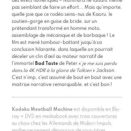
des effets numériques – Nishimura ne faisant même
pas semblant de faire un effort... Mais qu’importe,
quelle joie que ce rodéo seins-nus de Kaoru, le
soutien-gorge en guise de bride, sur un
prétendant transformé en homme moto,
assemblage de mécanique et de barbaque ! Le
film est mené tambour-battant jusqu’à sa
conclusion hilarante, dans laquelle on pourrait
déceler un clin d’œil au moteur narratif de
l’immortel
Bad Taste
de Peter «
je me suis perdu
dans la 4K HDR à la gloire de Tolkien
» Jackson.
C’est n’imp, c’est assumé de bout en bout avec une
maitrise narrative remarquable, et c’est bon !
Kodoku Meatball Machine
est disponible en Blu-
ray + DVD en mediabook avec trois couvertures
au choix chez les Allemands de Midori-Impuls,
malheureusement dépourvus de sous-titres