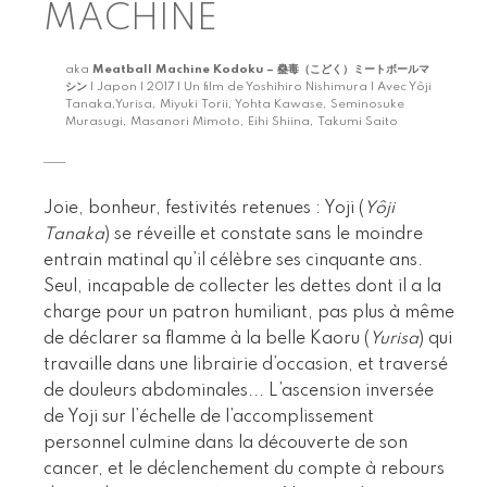
MACHINE
aka
Meatball Machine Kodoku – 蠱毒（こどく）ミートボールマ
シン
| Japon | 2017 | Un film de Yoshihiro Nishimura | Avec Yôji
Tanaka,Yurisa, Miyuki Torii, Yohta Kawase, Seminosuke
Murasugi, Masanori Mimoto, Eihi Shiina, Takumi Saito
Joie, bonheur, festivités retenues : Yoji (
Yôji
Tanaka
) se réveille et constate sans le moindre
entrain matinal qu’il célèbre ses cinquante ans.
Seul, incapable de collecter les dettes dont il a la
charge pour un patron humiliant, pas plus à même
de déclarer sa flamme à la belle Kaoru (
Yurisa
) qui
travaille dans une librairie d’occasion, et traversé
de douleurs abdominales... L’ascension inversée
de Yoji sur l’échelle de l’accomplissement
personnel culmine dans la découverte de son
cancer, et le déclenchement du compte à rebours