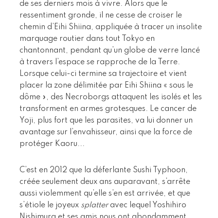
de ses derniers mois à vivre. Alors que le
ressentiment gronde, il ne cesse de croiser le
chemin d’Eihi Shiina, appliquée à tracer un insolite
marquage routier dans tout Tokyo en
chantonnant, pendant qu’un globe de verre lancé
à travers l’espace se rapproche de la Terre.
Lorsque celui-ci termine sa trajectoire et vient
placer la zone délimitée par Eihi Shiina « sous le
dôme », des Necroborgs attaquent les isolés et les
transforment en armes grotesques. Le cancer de
Yoji, plus fort que les parasites, va lui donner un
avantage sur l’envahisseur, ainsi que la force de
protéger Kaoru...
C’est en 2012 que la déferlante Sushi Typhoon,
créée seulement deux ans auparavant, s’arrête
aussi violemment qu’elle s’en est arrivée, et que
s’étiole le joyeux
splatter
avec lequel Yoshihiro
Nishimura et ses amis nous ont abondamment