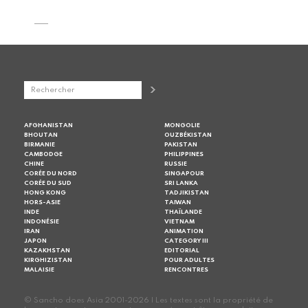
AFGHANISTAN
MONGOLIE
BHOUTAN
OUZBÉKISTAN
BIRMANIE
PAKISTAN
CAMBODGE
PHILIPPINES
CHINE
RUSSIE
CORÉE DU NORD
SINGAPOUR
CORÉE DU SUD
SRI LANKA
HONG KONG
TADJIKISTAN
HORS-ASIE
TAIWAN
INDE
THAÏLANDE
INDONÉSIE
VIETNAM
IRAN
ANIMATION
JAPON
CATEGORY III
KAZAKHSTAN
EDITORIAL
KIRGHIZISTAN
POUR ADULTES
MALAISIE
RENCONTRES
© Sancho does Asia 2001-2026 | Les textes sont la propriété de