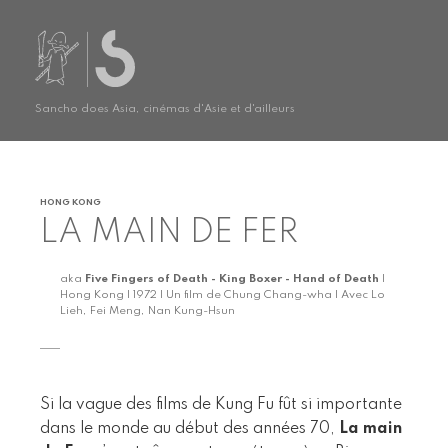
Sancho does Asia, cinémas d'Asie et d'ailleurs
HONG KONG
LA MAIN DE FER
aka
Five Fingers of Death - King Boxer - Hand of Death
|
Hong Kong | 1972 | Un film de Chung Chang-wha | Avec Lo
Lieh, Fei Meng, Nan Kung-Hsun
Si la vague des films de Kung Fu fût si importante
dans le monde au début des années 70,
La main