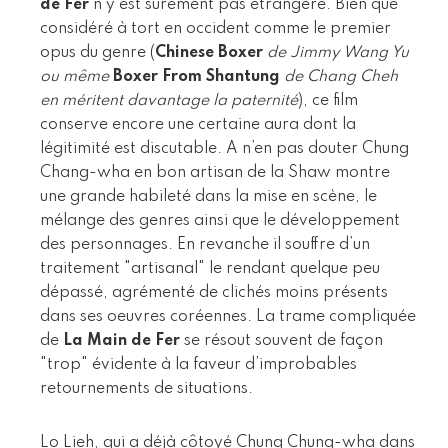
de Fer
n’y est sûrement pas étrangère. Bien que
considéré à tort en occident comme le premier
opus du genre (
Chinese Boxer
de Jimmy Wang Yu
ou même
Boxer From Shantung
de Chang Cheh
en méritent davantage la paternité
), ce film
conserve encore une certaine aura dont la
légitimité est discutable. A n’en pas douter Chung
Chang-wha en bon artisan de la Shaw montre
une grande habileté dans la mise en scène, le
mélange des genres ainsi que le développement
des personnages. En revanche il souffre d’un
traitement "artisanal" le rendant quelque peu
dépassé, agrémenté de clichés moins présents
dans ses oeuvres coréennes. La trame compliquée
de
La Main de Fer
se résout souvent de façon
"trop" évidente à la faveur d’improbables
retournements de situations.
Lo Lieh, qui a déjà côtoyé Chung Chung-wha dans