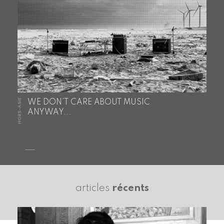
HORS-ASIE
WE DON’T CARE ABOUT MUSIC
ANYWAY...
articles
récents