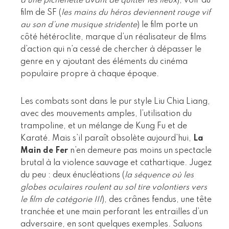
d’une pichenette avant de quitter les lieux
), voir au
film de SF (
les mains du héros deviennent rouge vif
au son d’une musique stridente
) le film porte un
côté hétéroclite, marque d’un réalisateur de films
d’action qui n’a cessé de chercher à dépasser le
genre en y ajoutant des éléments du cinéma
populaire propre à chaque époque.
Les combats sont dans le pur style Liu Chia Liang,
avec des mouvements amples, l’utilisation du
trampoline, et un mélange de Kung Fu et de
Karaté. Mais s’il paraît obsolète aujourd’hui,
La
Main de Fer
n’en demeure pas moins un spectacle
brutal à la violence sauvage et cathartique. Jugez
du peu : deux énucléations (
la séquence où les
globes oculaires roulent au sol tire volontiers vers
le film de catégorie III
), des crânes fendus, une tête
tranchée et une main perforant les entrailles d’un
adversaire, en sont quelques exemples. Saluons