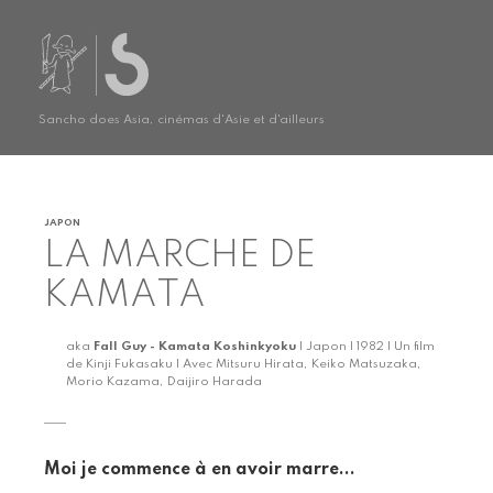
Sancho does Asia, cinémas d'Asie et d'ailleurs
JAPON
LA MARCHE DE
KAMATA
aka
Fall Guy - Kamata Koshinkyoku
| Japon | 1982 | Un film
de Kinji Fukasaku | Avec Mitsuru Hirata, Keiko Matsuzaka,
Morio Kazama, Daijiro Harada
Moi je commence à en avoir marre...