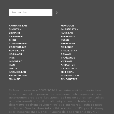
AFGHANISTAN
MONGOLIE
BHOUTAN
OUZBÉKISTAN
BIRMANIE
PAKISTAN
CAMBODGE
PHILIPPINES
CHINE
RUSSIE
CORÉE DU NORD
SINGAPOUR
CORÉE DU SUD
SRI LANKA
HONG KONG
TADJIKISTAN
HORS-ASIE
TAIWAN
INDE
THAÏLANDE
INDONÉSIE
VIETNAM
IRAN
ANIMATION
JAPON
CATEGORY III
KAZAKHSTAN
EDITORIAL
KIRGHIZISTAN
POUR ADULTES
MALAISIE
RENCONTRES
© Sancho does Asia 2001-2026 | Les textes sont la propriété de
leurs auteurs, et ne peuvent par conséquent être reproduits sans
autorisation préalable | Les visuels, de films ou autres, sont utilisés
à titre informatif et/ou illustratif uniquement ; si toutefois les
détenteurs de droits voulaient qu'ils soient retirés, il suffit de nous
contacter | Sancho does Asia a été réalisé sous SPiP par Akatomy,
et est hébergé chez Gandi | Numéro de déclaration à la CNIL :