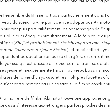
policier iconoclaste vient rappeler à Shoichi son lourd pa
Si l’ensemble du film ne fait pas particulièrement dans l’o
niveau du scénario -, le point de vue adopté par Akimoto 
En suivant plus particulièrement les personnages de Shuji 
fait plusieurs époques simultanément. A la fois celle du 
intègre (
Shuji et probablement Shoichi auparavant, Shuj
comme l’alter ego du jeune Shoichi
), et aussi celle du y
cependant pas oublier son passé chargé. C’est en fait m
de yakusa qui est passée en revue par l’entremise de pl
très jeune et inexpérimenté Hiroshi au vieux boss, ils inca
phases de la vie d’un yakusa et les multiples facettes d’
ce n’est certainement pas un hasard si le film se conclut s
A la manière de Miike, Akimoto trouve une approche origi
Lui aussi s’intéresse aux étrangers parfois proches des mi