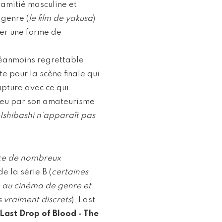
d’amitié masculine et
 genre (
le film de yakusa
)
ter une forme de
 néanmoins regrettable
e pour la scène finale qui
upture avec ce qui
 peu par son amateurisme
Ishibashi n’apparaît pas
ce de nombreux
de la série B (
certaines
e au cinéma de genre et
 vraiment discrets
), Last
Last Drop of Blood - The