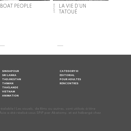
JAPON
BOAT PEOPLE
LA VIE D’UN
TATOUÉ
SINGAPOUR
CATEGORY III
SRI LANKA
EDITORIAL
TADJIKISTAN
POUR ADULTES
TAIWAN
RENCONTRES
THAÏLANDE
VIETNAM
ANIMATION
le | Les visuels, de films ou autres, sont utilisés à titre
oes Asia a été réalisé sous SPiP par Akatomy, et est hébergé chez