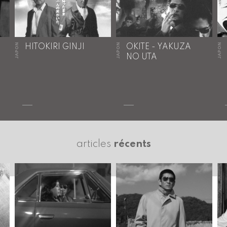
JAPON
JAPON
JAPON
HITOKIRI GINJI
OKITE - YAKUZA
NO UTA
articles
récents