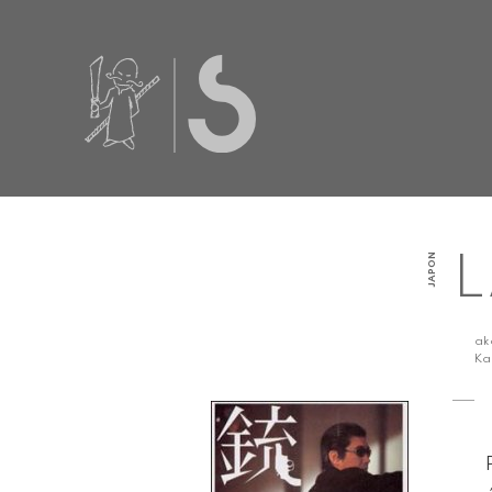
JAPON
L
a
Ka