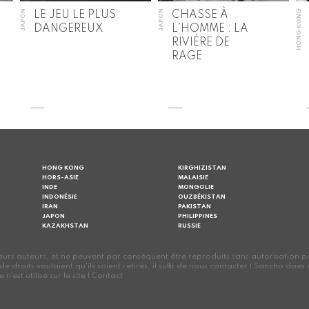
JAPON
JAPON
HONG KONG
LE JEU LE PLUS
CHASSE À
DANGEREUX
L’HOMME : LA
RIVIÈRE DE
RAGE
HONG KONG
KIRGHIZISTAN
HORS-ASIE
MALAISIE
INDE
MONGOLIE
INDONÉSIE
OUZBÉKISTAN
IRAN
PAKISTAN
JAPON
PHILIPPINES
KAZAKHSTAN
RUSSIE
s auteurs, et ne peuvent par conséquent être reproduits sans autorisation préalab
s de droits voulaient qu'ils soient retirés, il suffit de nous contacter | Sancho d
est utilisé sur le site |
Contact