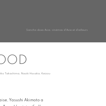
Sancho does Asia, cinémas d'Asie et d'ailleurs
LOOD
 Reiko Takashima, Naoki Hosaka, Keizou
aise, Yasushi Akimoto a