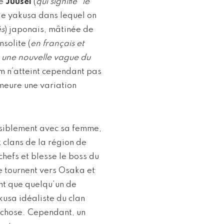
le
Juusei
(
qui signifie "le
 de yakusa dans lequel on
és
) japonais, mâtinée de
solite (
en français et
st une nouvelle vague du
film n’atteint cependant pas
eure une variation
paisiblement avec sa femme,
 clans de la région de
chefs et blesse le boss du
e tournent vers Osaka et
ent que quelqu’un de
kusa idéaliste du clan
e chose. Cependant, un