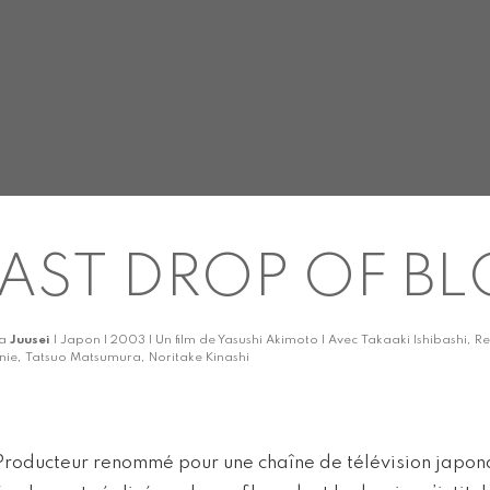
AST DROP OF B
ka
Juusei
| Japon | 2003 | Un film de Yasushi Akimoto | Avec Takaaki Ishibashi,
nie, Tatsuo Matsumura, Noritake Kinashi
Producteur renommé pour une chaîne de télévision japon