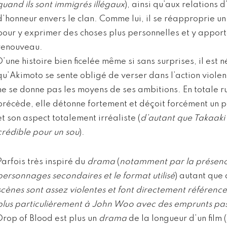
quand ils sont immigrés illégaux
), ainsi qu’aux relations 
d’honneur envers le clan. Comme lui, il se réapproprie un
pour y exprimer des choses plus personnelles et y appor
renouveau.
D’une histoire bien ficelée même si sans surprises, il est
qu’Akimoto se sente obligé de verser dans l’action violent
ne se donne pas les moyens de ses ambitions. En totale r
précède, elle détonne fortement et déçoit forcément un
et son aspect totalement irréaliste (
d’autant que Takaaki 
crédible pour un sou
).
Parfois très inspiré du
drama
(
notamment par la présen
personnages secondaires et le format utilisé
) autant que 
scènes sont assez violentes et font directement référenc
plus particulièrement à John Woo avec des emprunts pas
Drop of Blood est plus un
drama
de la longueur d’un film (