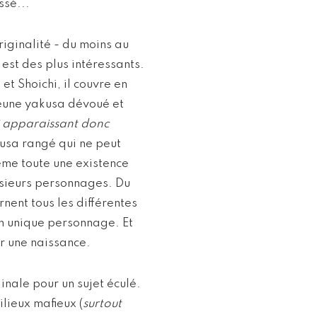
ssé...
riginalité - du moins au
est des plus intéressants.
et Shoichi, il couvre en
jeune yakusa dévoué et
i apparaissant donc
akusa rangé qui ne peut
ême toute une existence
usieurs personnages. Du
rnent tous les différentes
un unique personnage. Et
ur une naissance.
nale pour un sujet éculé.
lieux mafieux (
surtout