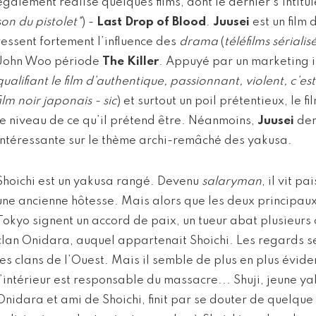
également réalisé quelques films, dont le dernier s’intitu
son du pistolet"
) -
Last Drop of Blood
.
Juusei
est un film
ressent fortement l’influence des
drama
(
téléfilms sérialis
John Woo période
The Killer
. Appuyé par un marketing in
qualifiant le film d’authentique, passionnant, violent, c’e
film noir japonais - sic
) et surtout un poil prétentieux, le 
le niveau de ce qu’il prétend être. Néanmoins,
Juusei
dem
intéressante sur le thème archi-remâché des yakusa.
Shoichi est un yakusa rangé. Devenu
salaryman
, il vit 
une ancienne hôtesse. Mais alors que les deux principaux
Tokyo signent un accord de paix, un tueur abat plusieurs 
clan Onidara, auquel appartenait Shoichi. Les regards s
les clans de l’Ouest. Mais il semble de plus en plus évid
l’intérieur est responsable du massacre... Shuji, jeune ya
Onidara et ami de Shoichi, finit par se douter de quelqu