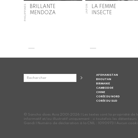
PHILIPPINES
JAPON
BRILLANTE
LA FEMME
MENDOZA
INSECTE
AFGHANISTAN
BHOUTAN
BIRMANIE
CAMBODGE
CHINE
CORÉE DU NORD
CORÉE DU SUD
© Sancho does Asia 2001-2026 | Les textes sont la propriété de leur
informatif et/ou illustratif uniquement ; si toutefois les détenteur
Gandi | Numéro de déclaration à la CNIL : 1090973 | Aucun cookie n'